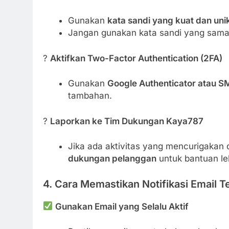
Gunakan
kata sandi yang kuat dan uni
Jangan gunakan kata sandi yang sama 
?
Aktifkan Two-Factor Authentication (2FA)
Gunakan
Google Authenticator atau 
tambahan.
?
Laporkan ke Tim Dukungan Kaya787
Jika ada aktivitas yang mencurigakan
dukungan pelanggan
untuk bantuan leb
4. Cara Memastikan Notifikasi Email T
Gunakan Email yang Selalu Aktif