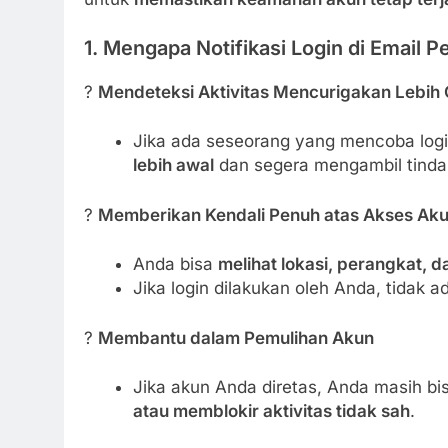
1. Mengapa Notifikasi Login di Email P
?
Mendeteksi Aktivitas Mencurigakan Lebih
Jika ada seseorang yang mencoba logi
lebih awal
dan segera mengambil tinda
?
Memberikan Kendali Penuh atas Akses Ak
Anda bisa
melihat lokasi, perangkat, d
Jika login dilakukan oleh Anda, tidak a
?
Membantu dalam Pemulihan Akun
Jika akun Anda diretas, Anda masih b
atau memblokir aktivitas tidak sah
.