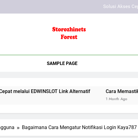
Solusi Akses Ce
Cara Memastikan EDWINS
Tips Mengh
rozhinets Forest
Cara Mengenali Halaman
eindahan Alam Di Storozhinets Forest. Destinasi Ekowisata Ya
Solusi Akses Ce
SAMPLE PAGE
Cara Memastikan EDWINS
Tips Mengh
ui EDWINSLOT Link Alternatif
Cara Memastikan EDWINSLO
1 Month Ago
engguna
Bagaimana Cara Mengatur Notifikasi Login Kaya787 