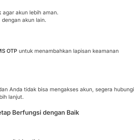
k
agar akun lebih aman.
dengan akun lain.
SMS OTP
untuk menambahkan lapisan keamanan
 dan Anda tidak bisa mengakses akun, segera hubungi
ih lanjut.
etap Berfungsi dengan Baik