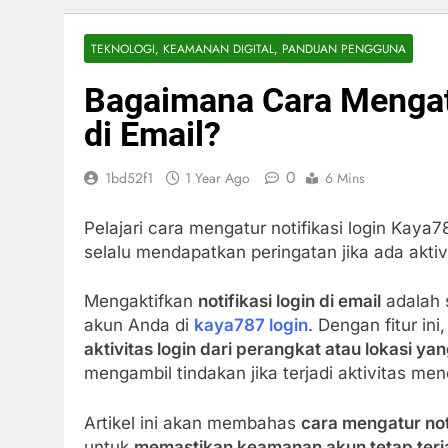
TEKNOLOGI, KEAMANAN DIGITAL, PANDUAN PENGGUNA
Bagaimana Cara Mengatu
di Email?
0
1bd52f1
1 Year Ago
6 Mins
Pelajari cara mengatur notifikasi login Kaya
selalu mendapatkan peringatan jika ada akt
Mengaktifkan
notifikasi login di email
adalah 
akun Anda di
kaya787 login
. Dengan fitur i
aktivitas login dari perangkat atau lokasi yan
mengambil tindakan jika terjadi aktivitas me
Artikel ini akan membahas
cara mengatur not
untuk
memastikan keamanan akun tetap ter