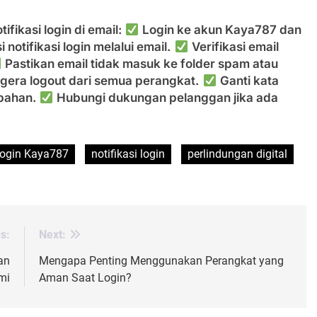
ikasi login di email:
Login ke akun Kaya787 dan
 notifikasi login melalui email.
Verifikasi email
Pastikan email tidak masuk ke folder spam atau
egera logout dari semua perangkat.
Ganti kata
bahan.
Hubungi dukungan pelanggan jika ada
login Kaya787
notifikasi login
perlindungan digital
s:
Next:
an
Mengapa Penting Menggunakan Perangkat yang
mi
Aman Saat Login?