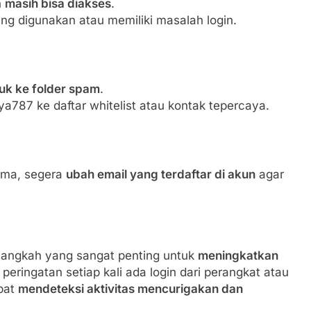
n
masih bisa diakses
.
g digunakan atau memiliki masalah login.
uk ke folder spam
.
a787 ke daftar whitelist atau kontak tepercaya.
lama, segera
ubah email yang terdaftar di akun
agar
langkah yang sangat penting untuk
meningkatkan
eringatan setiap kali ada login dari perangkat atau
epat
mendeteksi aktivitas mencurigakan dan