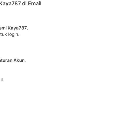
 Kaya787 di Email
smi Kaya787
.
uk login.
turan Akun
.
il