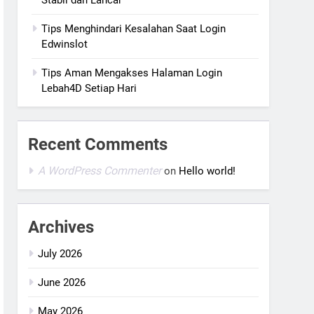
Stabil dan Lancar
Tips Menghindari Kesalahan Saat Login
Edwinslot
Tips Aman Mengakses Halaman Login
Lebah4D Setiap Hari
Recent Comments
A WordPress Commenter
on
Hello world!
Archives
July 2026
June 2026
May 2026