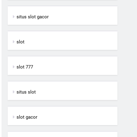
situs slot gacor
slot
slot 777
situs slot
slot gacor