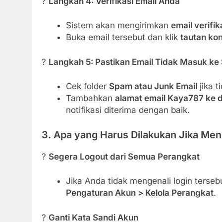
?
Langkah 4: Verifikasi Email Anda
Sistem akan mengirimkan
email verifi
Buka email tersebut dan klik
tautan kon
?
Langkah 5: Pastikan Email Tidak Masuk k
Cek folder
Spam atau Junk Email
jika t
Tambahkan
alamat email Kaya787 ke d
notifikasi diterima dengan baik.
3. Apa yang Harus Dilakukan Jika Men
?
Segera Logout dari Semua Perangkat
Jika Anda tidak mengenali login terseb
Pengaturan Akun > Kelola Perangkat
.
?
Ganti Kata Sandi Akun