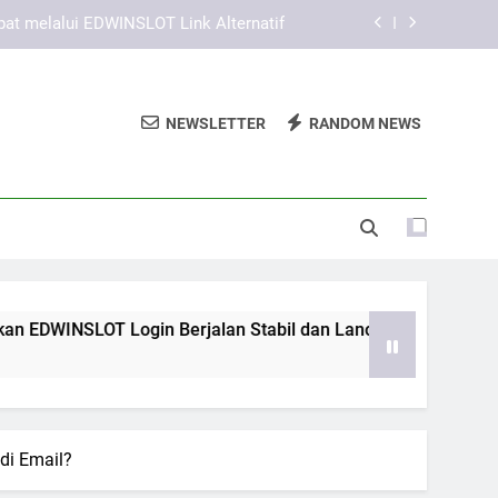
pat melalui EDWINSLOT Link Alternatif
LOT Login Berjalan Stabil dan Lancar
indari Kesalahan Saat Login Edwinslot
NEWSLETTER
RANDOM NEWS
 TIARA4D Login yang Resmi dan Aman
ng Sempurna Untuk Pecinta Alam.
pat melalui EDWINSLOT Link Alternatif
LOT Login Berjalan Stabil dan Lancar
indari Kesalahan Saat Login Edwinslot
T Login Berjalan Stabil dan Lancar
Tips Menghindari 
2 Months Ago
di Email?