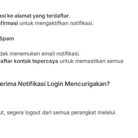
kasi ke alamat yang terdaftar
.
firmasi
untuk mengaktifkan notifikasi.
e Spam
idak menemukan email notifikasi.
aftar kontak tepercaya
untuk memastikan semua
erima Notifikasi Login Mencurigakan?
ut, segera logout dari semua perangkat melalui