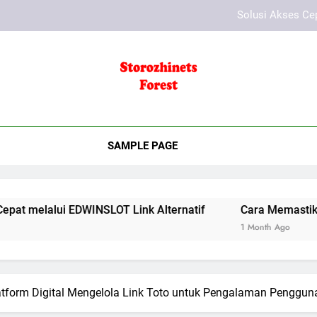
Solusi Akses Ce
Cara Memastikan EDWINS
Tips Mengh
rozhinets Forest
Cara Mengenali Halaman
eindahan Alam Di Storozhinets Forest. Destinasi Ekowisata Ya
Solusi Akses Ce
SAMPLE PAGE
Cara Memastikan EDWINS
Tips Mengh
ui EDWINSLOT Link Alternatif
Cara Memastikan EDWINSLO
1 Month Ago
atform Digital Mengelola Link Toto untuk Pengalaman Penggun