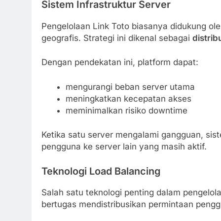
Sistem Infrastruktur Server
Pengelolaan Link Toto biasanya didukung oleh
geografis. Strategi ini dikenal sebagai
distrib
Dengan pendekatan ini, platform dapat:
mengurangi beban server utama
meningkatkan kecepatan akses
meminimalkan risiko downtime
Ketika satu server mengalami gangguan, sist
pengguna ke server lain yang masih aktif.
Teknologi Load Balancing
Salah satu teknologi penting dalam pengelo
bertugas mendistribusikan permintaan pengg