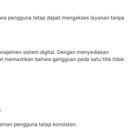
ahwa pengguna tetap dapat mengakses layanan tanpa
anajemen sistem digital. Dengan menyediakan
pat memastikan bahwa gangguan pada satu titik tidak
a
laman pengguna tetap konsisten.