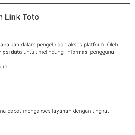
 Link Toto
abaikan dalam pengelolaan akses platform. Oleh
ipsi data
untuk melindungi informasi pengguna.
kup:
na dapat mengakses layanan dengan tingkat