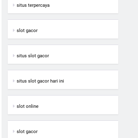
situs terpercaya
slot gacor
situs slot gacor
situs slot gacor hari ini
slot online
slot gacor