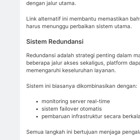
dengan jalur utama.
Link alternatif ini membantu memastikan b
harus menunggu perbaikan sistem utama.
Sistem Redundansi
Redundansi adalah strategi penting dalam m
beberapa jalur akses sekaligus, platform da
memengaruhi keseluruhan layanan.
Sistem ini biasanya dikombinasikan dengan:
monitoring server real-time
sistem failover otomatis
pembaruan infrastruktur secara berkal
Semua langkah ini bertujuan menjaga penga