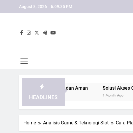
Skip
August 8, 2026
6:09:36 PM
to
content
Sto
Jelajahi K
 Login yang Resmi dan Aman
Solusi Akses Cepat melal
1 Month Ago
HEADLINES
Home
Analisis Game & Teknologi Slot
Cara Pl