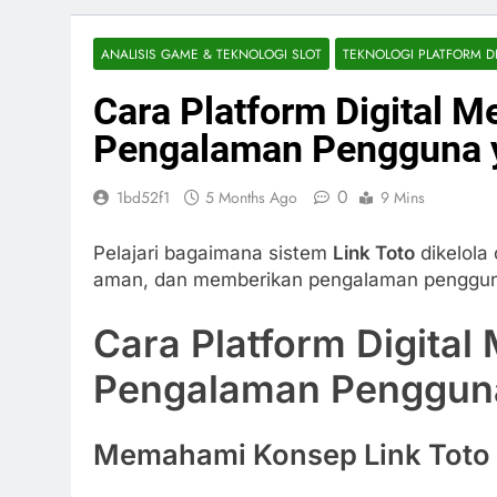
ANALISIS GAME & TEKNOLOGI SLOT
TEKNOLOGI PLATFORM DI
Cara Platform Digital M
Pengalaman Pengguna y
0
1bd52f1
5 Months Ago
9 Mins
Pelajari bagaimana sistem
Link Toto
dikelola 
aman, dan memberikan pengalaman pengguna
Cara Platform Digital
Pengalaman Pengguna
Memahami Konsep Link Toto d