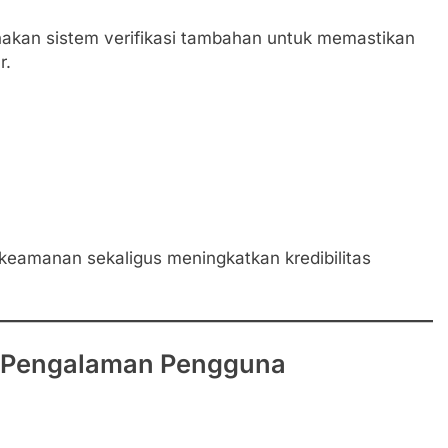
unakan sistem verifikasi tambahan untuk memastikan
r.
keamanan sekaligus meningkatkan kredibilitas
p Pengalaman Pengguna