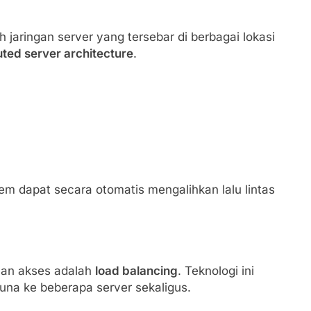
 jaringan server yang tersebar di berbagai lokasi
uted server architecture
.
em dapat secara otomatis mengalihkan lalu lintas
laan akses adalah
load balancing
. Teknologi ini
una ke beberapa server sekaligus.