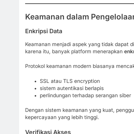
Keamanan dalam Pengelolaan
Enkripsi Data
Keamanan menjadi aspek yang tidak dapat di
karena itu, banyak platform menerapkan
enkr
Protokol keamanan modern biasanya menca
SSL atau TLS encryption
sistem autentikasi berlapis
perlindungan terhadap serangan siber
Dengan sistem keamanan yang kuat, penggu
kepercayaan yang lebih tinggi.
Verifikasi Akses