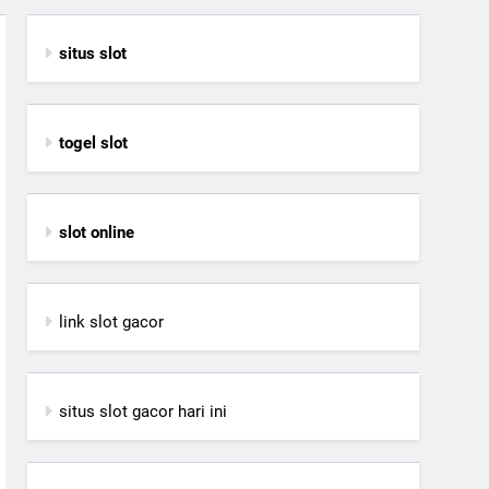
situs slot
togel slot
slot online
link slot gacor
situs slot gacor hari ini