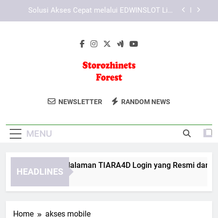
Skip
Cara Memastikan EDWINSLOT Login Berjalan
to
Stabil dan Lancar
content
Tips Menghindari Kesalahan Saat Login Edwinslot
Cara Mengenali Halaman TIARA4D Login yang
Resmi dan Aman
Solusi Akses Cepat melalui EDWINSLOT Link
Alternatif
Storozhinets
Jelajahi Keindahan Alam Di Storozhinets
Cara Memastikan EDWINSLOT Login Berjalan
NEWSLETTER
RANDOM NEWS
Stabil dan Lancar
Forest
Forest. Destinasi Ekowisata Yang
Tips Menghindari Kesalahan Saat Login Edwinslot
Sempurna Untuk Pecinta Alam.
MENU
ara Mengenali Halaman TIARA4D Login yang Resmi dan Ama
HEADLINES
Weeks Ago
Home
akses mobile