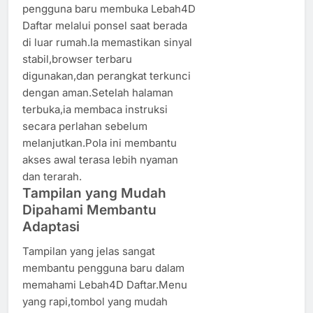
pengguna baru membuka Lebah4D
Daftar melalui ponsel saat berada
di luar rumah.Ia memastikan sinyal
stabil,browser terbaru
digunakan,dan perangkat terkunci
dengan aman.Setelah halaman
terbuka,ia membaca instruksi
secara perlahan sebelum
melanjutkan.Pola ini membantu
akses awal terasa lebih nyaman
dan terarah.
Tampilan yang Mudah
Dipahami Membantu
Adaptasi
Tampilan yang jelas sangat
membantu pengguna baru dalam
memahami Lebah4D Daftar.Menu
yang rapi,tombol yang mudah