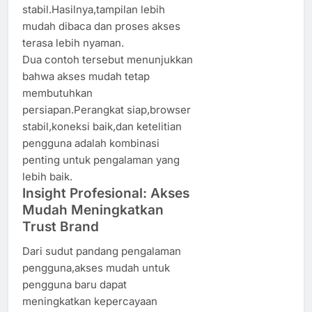
stabil.Hasilnya,tampilan lebih
mudah dibaca dan proses akses
terasa lebih nyaman.
Dua contoh tersebut menunjukkan
bahwa akses mudah tetap
membutuhkan
persiapan.Perangkat siap,browser
stabil,koneksi baik,dan ketelitian
pengguna adalah kombinasi
penting untuk pengalaman yang
lebih baik.
Insight Profesional: Akses
Mudah Meningkatkan
Trust Brand
Dari sudut pandang pengalaman
pengguna,akses mudah untuk
pengguna baru dapat
meningkatkan kepercayaan