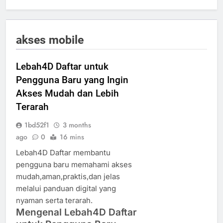
akses mobile
Lebah4D Daftar untuk
Pengguna Baru yang Ingin
Akses Mudah dan Lebih
Terarah
1bd52f1
3 months
ago
0
16 mins
Lebah4D Daftar membantu
pengguna baru memahami akses
mudah,aman,praktis,dan jelas
melalui panduan digital yang
nyaman serta terarah.
Mengenal Lebah4D Daftar