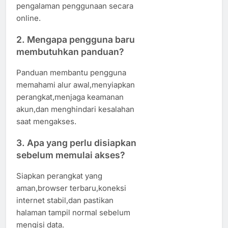
pengalaman penggunaan secara
online.
2. Mengapa pengguna baru
membutuhkan panduan?
Panduan membantu pengguna
memahami alur awal,menyiapkan
perangkat,menjaga keamanan
akun,dan menghindari kesalahan
saat mengakses.
3. Apa yang perlu disiapkan
sebelum memulai akses?
Siapkan perangkat yang
aman,browser terbaru,koneksi
internet stabil,dan pastikan
halaman tampil normal sebelum
mengisi data.