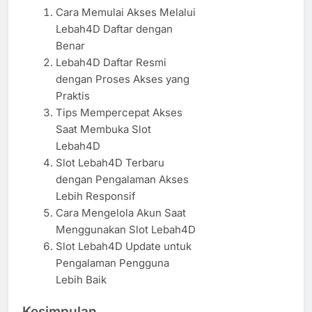
Cara Memulai Akses Melalui
Lebah4D Daftar dengan
Benar
Lebah4D Daftar Resmi
dengan Proses Akses yang
Praktis
Tips Mempercepat Akses
Saat Membuka Slot
Lebah4D
Slot Lebah4D Terbaru
dengan Pengalaman Akses
Lebih Responsif
Cara Mengelola Akun Saat
Menggunakan Slot Lebah4D
Slot Lebah4D Update untuk
Pengalaman Pengguna
Lebih Baik
Kesimpulan