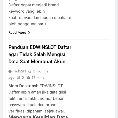
Daftar dapat menjadi brand
keyword yang lebih
kuat,relevan,dan mudah dipahami
oleh pengguna baru.
Read More
Panduan EDWINSLOT Daftar
agar Tidak Salah Mengisi
Data Saat Membuat Akun
1bd52f1
3 months
ago
0
17 mins
Meta Deskripsi:
EDWINSLOT
Daftar lebih aman jika data diisi
teliti, email aktif, nomor benar,
password kuat, dan proses
verifikasi dipahami sejak awal.
Mengapa Ketelitian Data