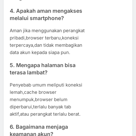
4. Apakah aman mengakses
melalui smartphone?
Aman jika menggunakan perangkat
pribadi,browser terbaru,koneksi
terpercaya,dan tidak membagikan
data akun kepada siapa pun.
5. Mengapa halaman bisa
terasa lambat?
Penyebab umum meliputi koneksi
lemah,cache browser
menumpuk,browser belum
diperbarui,terlalu banyak tab
aktif,atau perangkat terlalu berat.
6. Bagaimana menjaga
keamanan akun?