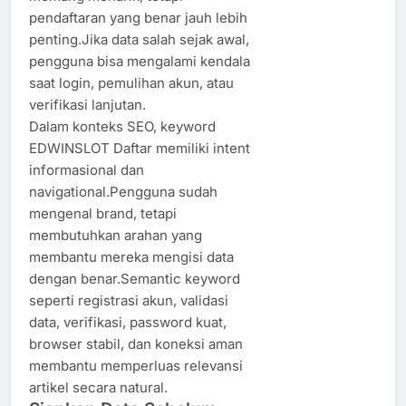
pendaftaran yang benar jauh lebih
penting.Jika data salah sejak awal,
pengguna bisa mengalami kendala
saat login, pemulihan akun, atau
verifikasi lanjutan.
Dalam konteks SEO, keyword
EDWINSLOT Daftar memiliki intent
informasional dan
navigational.Pengguna sudah
mengenal brand, tetapi
membutuhkan arahan yang
membantu mereka mengisi data
dengan benar.Semantic keyword
seperti registrasi akun, validasi
data, verifikasi, password kuat,
browser stabil, dan koneksi aman
membantu memperluas relevansi
artikel secara natural.