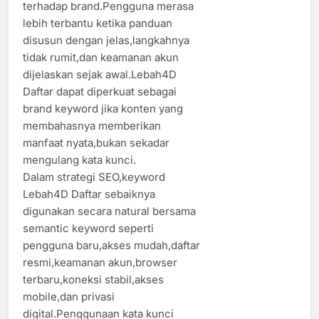
terhadap brand.Pengguna merasa
lebih terbantu ketika panduan
disusun dengan jelas,langkahnya
tidak rumit,dan keamanan akun
dijelaskan sejak awal.Lebah4D
Daftar dapat diperkuat sebagai
brand keyword jika konten yang
membahasnya memberikan
manfaat nyata,bukan sekadar
mengulang kata kunci.
Dalam strategi SEO,keyword
Lebah4D Daftar sebaiknya
digunakan secara natural bersama
semantic keyword seperti
pengguna baru,akses mudah,daftar
resmi,keamanan akun,browser
terbaru,koneksi stabil,akses
mobile,dan privasi
digital.Penggunaan kata kunci