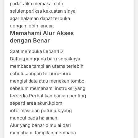
padat.Jika memakai data
seluler,periksa kekuatan sinyal
agar halaman dapat terbuka
dengan lebih lancar.
Memahami Alur Akses
dengan Benar
Saat membuka Lebah4D
Daftar,pengguna baru sebaiknya
membaca tampilan utama terlebih
dahulu.Jangan terburu-buru
mengisi data atau menekan tombol
sebelum memahami instruksi yang
tersedia.Perhatikan bagian penting
seperti area akun,kolom
informasi,dan petunjuk yang
muncul pada halaman.
Alur yang benar dimulai dari
memahami tampilan,membaca