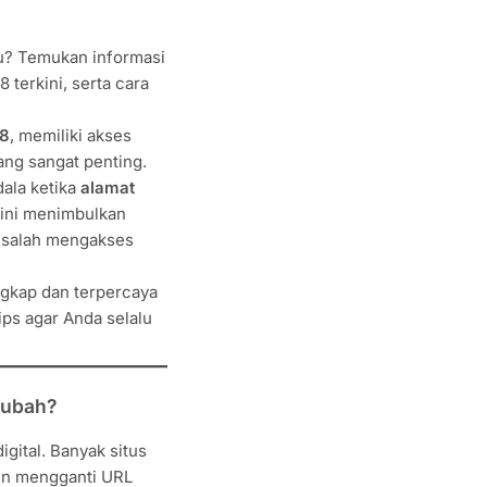
ru? Temukan informasi
 terkini, serta cara
8
, memiliki akses
ang sangat penting.
ala ketika
alamat
l ini menimbulkan
a salah mengakses
engkap dan terpercaya
tips agar Anda selalu
rubah?
igital. Banyak situs
tin mengganti URL