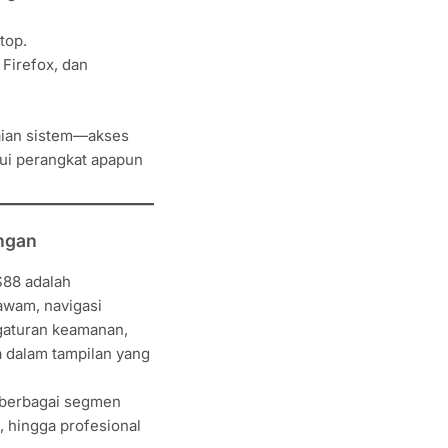
top.
 Firefox, dan
uaian sistem—akses
alui perangkat apapun
ngan
S88 adalah
awam, navigasi
gaturan keamanan,
ia dalam tampilan yang
 berbagai segmen
 hingga profesional