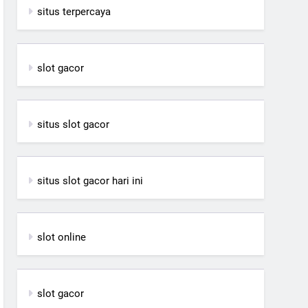
situs terpercaya
slot gacor
situs slot gacor
situs slot gacor hari ini
slot online
slot gacor