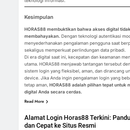
teknologi informasi.
Kesimpulan
HORAS88 membuktikan bahwa akses digital tidak 
membahayakan.
Dengan teknologi autentikasi mod
menyederhanakan pengalaman pengguna saat berp
sekaligus memperkuat perlindungan data pribadi.
Di era digital saat ini, kecepatan dan keamanan me
utama. HORAS88 menjawab tantangan tersebut den
sistem login yang fleksibel, aman, dan dirancang u
device. Jika Anda ingin pengalaman login yang b
tetap aman,
HORAS88 adalah pilihan tepat untuk 
digital Anda secara cerdas.
Read More
Alamat Login Horas88 Terkini: Pan
dan Cepat ke Situs Resmi