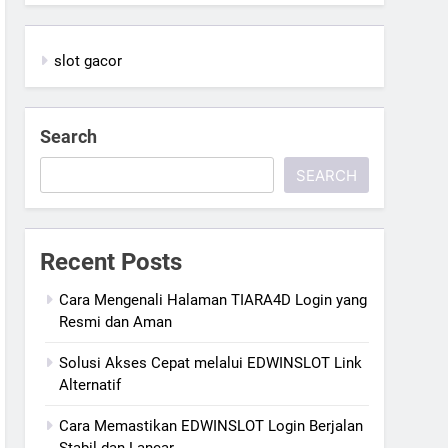
slot gacor
Search
SEARCH
Recent Posts
Cara Mengenali Halaman TIARA4D Login yang
Resmi dan Aman
Solusi Akses Cepat melalui EDWINSLOT Link
Alternatif
Cara Memastikan EDWINSLOT Login Berjalan