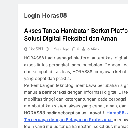
Login Horas88
Akses Tanpa Hambatan Berkat Plat
Solusi Digital Fleksibel dan Aman
1bd52f1
1 Year Ago
0
6 Mins
HORAS88 hadir sebagai platform autentikasi digit
akses lintas perangkat tanpa hambatan. Dengan kea
dan kompatibilitas luas, HORAS88 menjawab kebu
yang cepat dan praktis.
Perkembangan teknologi membawa perubahan signi
manusia berinteraksi dengan informasi digital. Di t
mobilitas tinggi dan ketergantungan pada berbagai
membutuhkan sistem akses yang cepat, aman, dan t
HORAS88 hadir sebagai solusi inovatif
,
Horas88: A
Terpercaya dengan Pelayanan Profesional
menawa
login yang mulus tanpa hambatan, sekaligus menja