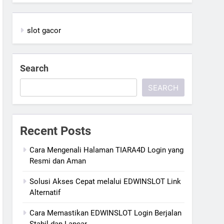
slot gacor
Search
SEARCH
Recent Posts
Cara Mengenali Halaman TIARA4D Login yang
Resmi dan Aman
Solusi Akses Cepat melalui EDWINSLOT Link
Alternatif
Cara Memastikan EDWINSLOT Login Berjalan