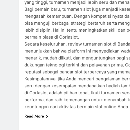
yang tinggi, turnamen menjadi lebih seru dan mena
Bagi pemain baru, turnamen slot juga menjadi kese
mengasah kemampuan. Dengan kompetisi nyata dan 
bisa menguji berbagai strategi bertaruh serta men
lebih disiplin. Hal ini tentu meningkatkan skill dan
bermain biasa di Corlaslot.
Secara keseluruhan, review turnamen slot di Bandar
menunjukkan bahwa platform ini menyediakan wad
menarik, mudah diikuti, dan menguntungkan bagi 
dukungan teknologi terkini dan pelayanan prima, Co
reputasi sebagai bandar slot terpercaya yang mem
Kesimpulannya, jika Anda mencari pengalaman berm
seru dengan kesempatan mendapatkan hadiah tamb
di Corlaslot adalah pilihan tepat. Ikuti turnamen sec
performa, dan raih kemenangan untuk menambah 
keuntungan dari aktivitas bermain slot online Anda.
Read More