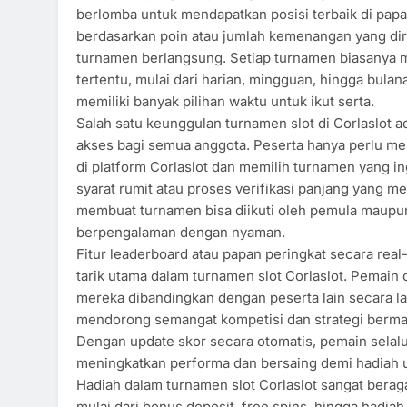
berlomba untuk mendapatkan posisi terbaik di papa
berdasarkan poin atau jumlah kemenangan yang dir
turnamen berlangsung. Setiap turnamen biasanya m
tertentu, mulai dari harian, mingguan, hingga bula
memiliki banyak pilihan waktu untuk ikut serta.
Salah satu keunggulan turnamen slot di Corlaslot
akses bagi semua anggota. Peserta hanya perlu me
di platform Corlaslot dan memilih turnamen yang ing
syarat rumit atau proses verifikasi panjang yang m
membuat turnamen bisa diikuti oleh pemula maup
berpengalaman dengan nyaman.
Fitur leaderboard atau papan peringkat secara real
tarik utama dalam turnamen slot Corlaslot. Pemain 
mereka dibandingkan dengan peserta lain secara l
mendorong semangat kompetisi dan strategi bermai
Dengan update skor secara otomatis, pemain selalu
meningkatkan performa dan bersaing demi hadiah 
Hadiah dalam turnamen slot Corlaslot sangat bera
mulai dari bonus deposit, free spins, hingga hadiah