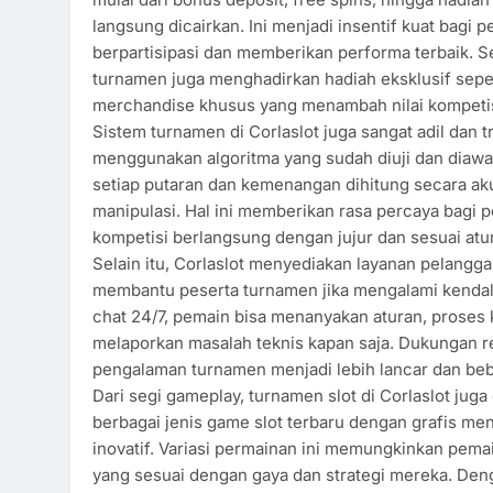
langsung dicairkan. Ini menjadi insentif kuat bagi 
berpartisipasi dan memberikan performa terbaik. Se
turnamen juga menghadirkan hadiah eksklusif seper
merchandise khusus yang menambah nilai kompetis
Sistem turnamen di Corlaslot juga sangat adil dan t
menggunakan algoritma yang sudah diuji dan diaw
setiap putaran dan kemenangan dihitung secara aku
manipulasi. Hal ini memberikan rasa percaya bagi
kompetisi berlangsung dengan jujur dan sesuai atu
Selain itu, Corlaslot menyediakan layanan pelangga
membantu peserta turnamen jika mengalami kendala.
chat 24/7, pemain bisa menanyakan aturan, proses k
melaporkan masalah teknis kapan saja. Dukungan r
pengalaman turnamen menjadi lebih lancar dan be
Dari segi gameplay, turnamen slot di Corlaslot jug
berbagai jenis game slot terbaru dengan grafis men
inovatif. Variasi permainan ini memungkinkan pemai
yang sesuai dengan gaya dan strategi mereka. Den