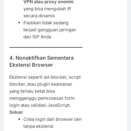
VPN atau proxy anonim
yang bisa mengubah IP
secara dinamis
Pastikan tidak sedang
terjadi gangguan jaringan
dari ISP Anda
4.
Nonaktifkan Sementara
Ekstensi Browser
Ekstensi seperti ad-blocker, script
blocker, atau plugin keamanan
yang terlalu ketat bisa
mengganggu pemrosesan form
login atau validasi JavaScript.
Solusi
:
Coba login dari browser lain
tanpa ekstensi