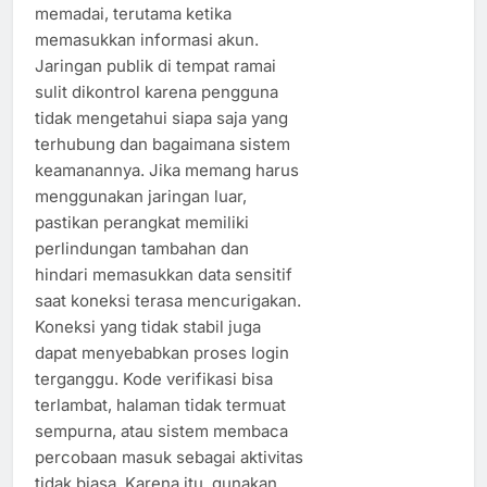
memadai, terutama ketika
memasukkan informasi akun.
Jaringan publik di tempat ramai
sulit dikontrol karena pengguna
tidak mengetahui siapa saja yang
terhubung dan bagaimana sistem
keamanannya. Jika memang harus
menggunakan jaringan luar,
pastikan perangkat memiliki
perlindungan tambahan dan
hindari memasukkan data sensitif
saat koneksi terasa mencurigakan.
Koneksi yang tidak stabil juga
dapat menyebabkan proses login
terganggu. Kode verifikasi bisa
terlambat, halaman tidak termuat
sempurna, atau sistem membaca
percobaan masuk sebagai aktivitas
tidak biasa. Karena itu, gunakan