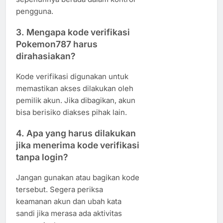
pengguna.
3. Mengapa kode verifikasi
Pokemon787 harus
dirahasiakan?
Kode verifikasi digunakan untuk
memastikan akses dilakukan oleh
pemilik akun. Jika dibagikan, akun
bisa berisiko diakses pihak lain.
4. Apa yang harus dilakukan
jika menerima kode verifikasi
tanpa login?
Jangan gunakan atau bagikan kode
tersebut. Segera periksa
keamanan akun dan ubah kata
sandi jika merasa ada aktivitas