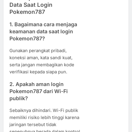
Data Saat Login
Pokemon787
1. Bagaimana cara menjaga
keamanan data saat login
Pokemon787?
Gunakan perangkat pribadi,
koneksi aman, kata sandi kuat,
serta jangan membagikan kode
verifikasi kepada siapa pun.
2. Apakah aman login
Pokemon787 dari Wi-Fi
publik?
Sebaiknya dihindari. Wi-Fi publik
memiliki risiko lebih tinggi karena
jaringan tersebut tidak
sepenuhnya berada dalam kontrol