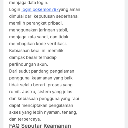
menjaga data login.
Login
login pokemon787
yang aman
dimulai dari keputusan sederhana:
memilih perangkat pribadi,
menggunakan jaringan stabil,
menjaga kata sandi, dan tidak
membagikan kode verifikasi.
Kebiasaan kecil ini memiliki
dampak besar terhadap
perlindungan akun.
Dari sudut pandang pengalaman
pengguna, keamanan yang baik
tidak selalu berarti proses yang
rumit. Justru, sistem yang jelas
dan kebiasaan pengguna yang rapi
dapat menciptakan pengalaman
akses yang lebih nyaman, tenang,
dan terpercaya.
FAQ Seputar Keamanan