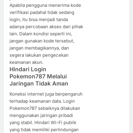
Apabila pengguna menerima kode
verifikasi padahal tidak sedang
login, itu bisa menjadi tanda
adanya percobaan akses dari pihak
lain. Dalam kondisi seperti ini,
jangan gunakan kode tersebut,
jangan membagikannya, dan
segera lakukan pengecekan
keamanan akun.
Hindari Login
Pokemon787 Melalui
Jaringan Tidak Aman
Koneksi internet juga berpengaruh
terhadap keamanan data. Login
Pokemon787 sebaiknya dilakukan
menggunakan jaringan pribadi
yang stabil. Hindari Wi-Fi publik
yang tidak memiliki perlindungan