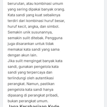
berurutan, atau kombinasi umum
yang sering dipakai banyak orang.
Kata sandi yang kuat sebaiknya
terdiri dari kombinasi huruf besar,
huruf kecil, angka, dan simbol.
Semakin unik susunannya,
semakin sulit ditebak. Pengguna
juga disarankan untuk tidak
memakai kata sandi yang sama
dengan akun lain.
Jika sulit mengingat banyak kata
sandi, gunakan pengelola kata
sandi yang terpercaya dan
terlindungi oleh autentikasi
perangkat. Namun, pastikan
pengelola kata sandi hanya
dipasang di perangkat pribadi,
bukan perangkat umum.
Jaga Kerahasiaan Kode