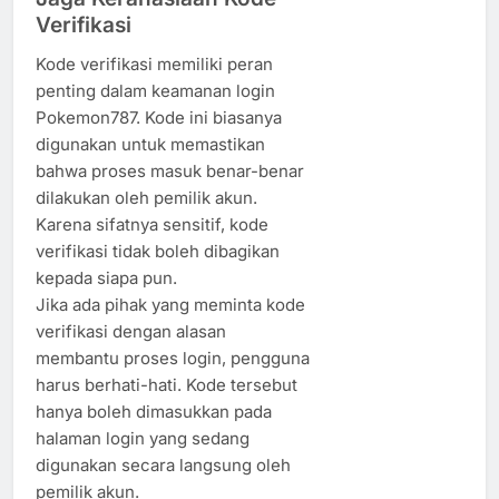
Verifikasi
Kode verifikasi memiliki peran
penting dalam keamanan login
Pokemon787. Kode ini biasanya
digunakan untuk memastikan
bahwa proses masuk benar-benar
dilakukan oleh pemilik akun.
Karena sifatnya sensitif, kode
verifikasi tidak boleh dibagikan
kepada siapa pun.
Jika ada pihak yang meminta kode
verifikasi dengan alasan
membantu proses login, pengguna
harus berhati-hati. Kode tersebut
hanya boleh dimasukkan pada
halaman login yang sedang
digunakan secara langsung oleh
pemilik akun.