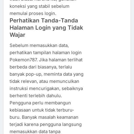
koneksi yang stabil sebelum
memulai proses login.
Perhatikan Tanda-Tanda
Halaman Login yang Tidak
Wajar
Sebelum memasukkan data,
perhatikan tampilan halaman login
Pokemon787. Jika halaman terlihat
berbeda dari biasanya, terlalu
banyak pop-up, meminta data yang
tidak relevan, atau memunculkan
instruksi mencurigakan, sebaiknya
berhenti terlebih dahulu.
Pengguna perlu membangun
kebiasaan untuk tidak terburu-
buru. Banyak masalah keamanan
terjadi karena pengguna langsung
memasukkan data tanpa