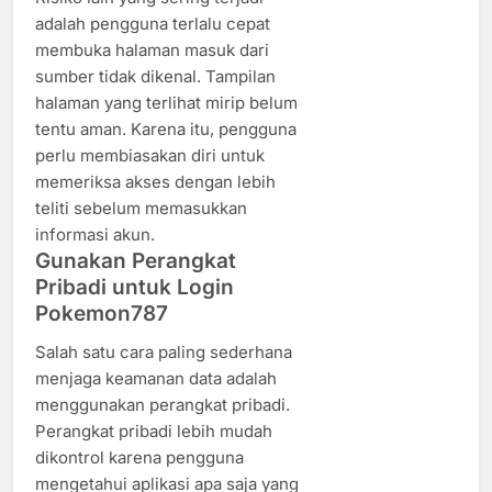
adalah pengguna terlalu cepat
membuka halaman masuk dari
sumber tidak dikenal. Tampilan
halaman yang terlihat mirip belum
tentu aman. Karena itu, pengguna
perlu membiasakan diri untuk
memeriksa akses dengan lebih
teliti sebelum memasukkan
informasi akun.
Gunakan Perangkat
Pribadi untuk Login
Pokemon787
Salah satu cara paling sederhana
menjaga keamanan data adalah
menggunakan perangkat pribadi.
Perangkat pribadi lebih mudah
dikontrol karena pengguna
mengetahui aplikasi apa saja yang