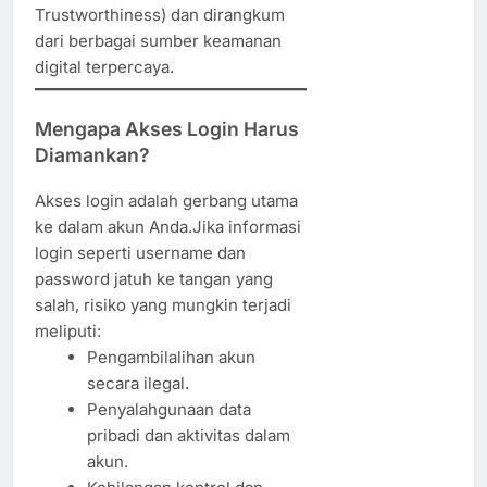
Trustworthiness) dan dirangkum
dari berbagai sumber keamanan
digital terpercaya.
Mengapa Akses Login Harus
Diamankan?
Akses login adalah gerbang utama
ke dalam akun Anda.Jika informasi
login seperti username dan
password jatuh ke tangan yang
salah, risiko yang mungkin terjadi
meliputi:
Pengambilalihan akun
secara ilegal.
Penyalahgunaan data
pribadi dan aktivitas dalam
akun.