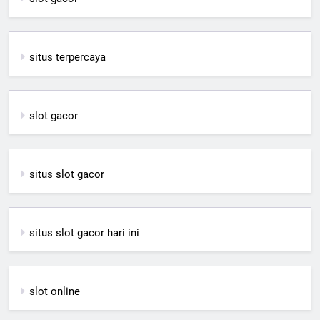
situs terpercaya
slot gacor
situs slot gacor
situs slot gacor hari ini
slot online