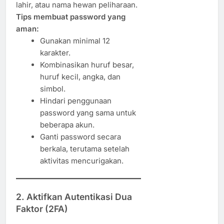
lahir, atau nama hewan peliharaan.
Tips membuat password yang
aman:
Gunakan minimal 12
karakter.
Kombinasikan huruf besar,
huruf kecil, angka, dan
simbol.
Hindari penggunaan
password yang sama untuk
beberapa akun.
Ganti password secara
berkala, terutama setelah
aktivitas mencurigakan.
2.
Aktifkan Autentikasi Dua
Faktor (2FA)