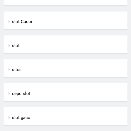
slot Gacor
slot
situs
depo slot
slot gacor