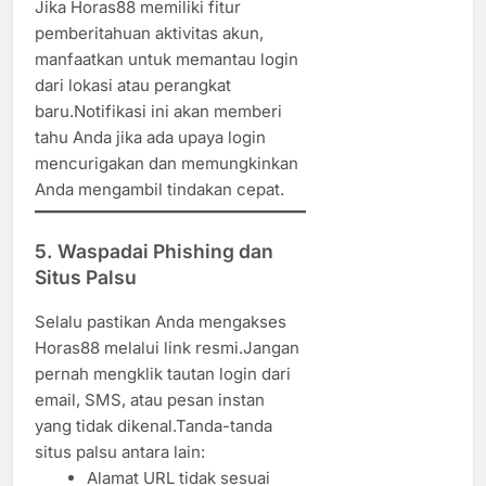
Jika Horas88 memiliki fitur
pemberitahuan aktivitas akun,
manfaatkan untuk memantau login
dari lokasi atau perangkat
baru.Notifikasi ini akan memberi
tahu Anda jika ada upaya login
mencurigakan dan memungkinkan
Anda mengambil tindakan cepat.
5.
Waspadai Phishing dan
Situs Palsu
Selalu pastikan Anda mengakses
Horas88 melalui link resmi.Jangan
pernah mengklik tautan login dari
email, SMS, atau pesan instan
yang tidak dikenal.Tanda-tanda
situs palsu antara lain:
Alamat URL tidak sesuai