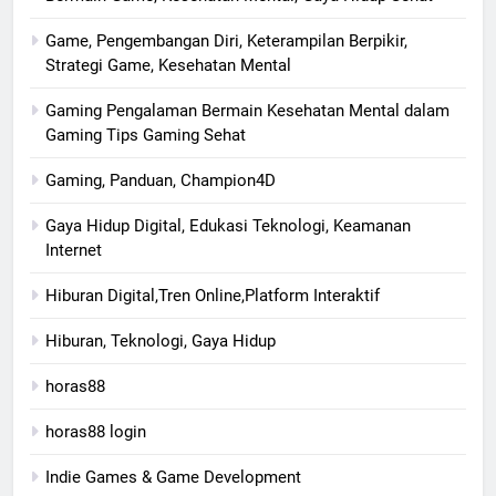
Game, Pengembangan Diri, Keterampilan Berpikir,
Strategi Game, Kesehatan Mental
Gaming Pengalaman Bermain Kesehatan Mental dalam
Gaming Tips Gaming Sehat
Gaming, Panduan, Champion4D
Gaya Hidup Digital, Edukasi Teknologi, Keamanan
Internet
Hiburan Digital,Tren Online,Platform Interaktif
Hiburan, Teknologi, Gaya Hidup
horas88
horas88 login
Indie Games & Game Development