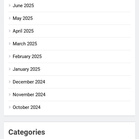
June 2025
May 2025
April 2025
March 2025
February 2025
January 2025
December 2024
November 2024
October 2024
Categories