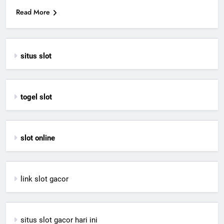
Read More
situs slot
togel slot
slot online
link slot gacor
situs slot gacor hari ini