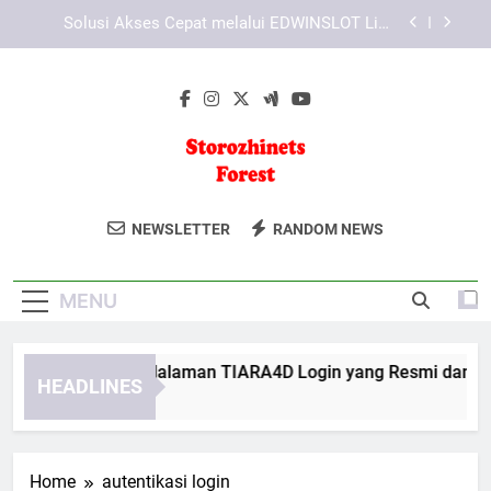
Skip
Cara Memastikan EDWINSLOT Login Berjalan
to
Stabil dan Lancar
content
Tips Menghindari Kesalahan Saat Login Edwinslot
Cara Mengenali Halaman TIARA4D Login yang
Resmi dan Aman
Solusi Akses Cepat melalui EDWINSLOT Link
Alternatif
Storozhinets
Jelajahi Keindahan Alam Di Storozhinets
Cara Memastikan EDWINSLOT Login Berjalan
NEWSLETTER
RANDOM NEWS
Stabil dan Lancar
Forest
Forest. Destinasi Ekowisata Yang
Tips Menghindari Kesalahan Saat Login Edwinslot
Sempurna Untuk Pecinta Alam.
MENU
ara Mengenali Halaman TIARA4D Login yang Resmi dan Ama
HEADLINES
Weeks Ago
Home
autentikasi login