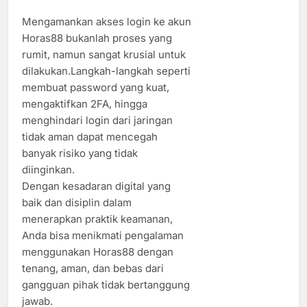
Mengamankan akses login ke akun
Horas88 bukanlah proses yang
rumit, namun sangat krusial untuk
dilakukan.Langkah-langkah seperti
membuat password yang kuat,
mengaktifkan 2FA, hingga
menghindari login dari jaringan
tidak aman dapat mencegah
banyak risiko yang tidak
diinginkan.
Dengan kesadaran digital yang
baik dan disiplin dalam
menerapkan praktik keamanan,
Anda bisa menikmati pengalaman
menggunakan Horas88 dengan
tenang, aman, dan bebas dari
gangguan pihak tidak bertanggung
jawab.