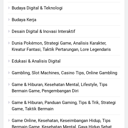
Budaya Digital & Teknologi
Budaya Kerja
Desain Digital & Inovasi Interaktif
Dunia Pokémon, Strategi Game, Analisis Karakter,
Kreatur Fantasi, Taktik Pertarungan, Lore Legendaris
Edukasi & Analisis Digital
Gambling, Slot Machines, Casino Tips, Online Gambling
Game & Hiburan, Kesehatan Mental, Lifestyle, Tips
Bermain Game, Pengembangan Diri
Game & Hiburan, Panduan Gaming, Tips & Trik, Strategi
Game, Taktik Bermain
Game Online, Kesehatan, Keseimbangan Hidup, Tips
Bermain Game, Kesehatan Mental, Gaya Hidup Sehat