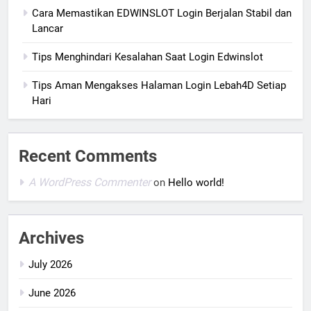
Cara Memastikan EDWINSLOT Login Berjalan Stabil dan
Lancar
Tips Menghindari Kesalahan Saat Login Edwinslot
Tips Aman Mengakses Halaman Login Lebah4D Setiap
Hari
Recent Comments
A WordPress Commenter
on
Hello world!
Archives
July 2026
June 2026