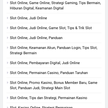
Slot Online, Game Online, Strategi Gaming, Tips Bermain,
Hiburan Digital, Keamanan Digital
Slot Online, Judi Online
Slot Online, Judi Online, Game Slot, Tips & Trik Slot
Slot Online, Judi Online, Panduan
Slot Online, Keamanan Akun, Panduan Login, Tips Slot,
Strategi Bermain
Slot Online, Pembayaran Digital, Judi Online
Slot Online, Permainan Casino, Panduan Taruhan
Slot Online, Promo Kasino, Bonus Member Baru, Game
Slot, Panduan Judi, Strategi Main Slot
Slot Online, Tips dan Strategi, Permainan Kasino
Slot, Kasino Online, Strategi Permainan