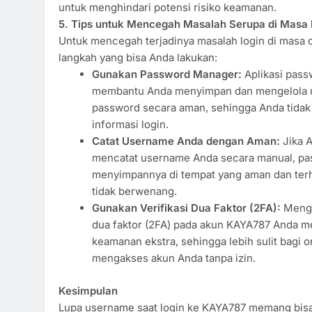
untuk menghindari potensi risiko keamanan.
5. Tips untuk Mencegah Masalah Serupa di Masa
Untuk mencegah terjadinya masalah login di masa 
langkah yang bisa Anda lakukan:
Gunakan Password Manager:
Aplikasi pass
membantu Anda menyimpan dan mengelola 
password secara aman, sehingga Anda tidak 
informasi login.
Catat Username Anda dengan Aman:
Jika A
mencatat username Anda secara manual, pas
menyimpannya di tempat yang aman dan terh
tidak berwenang.
Gunakan Verifikasi Dua Faktor (2FA):
Mengak
dua faktor (2FA) pada akun KAYA787 Anda m
keamanan ekstra, sehingga lebih sulit bagi o
mengakses akun Anda tanpa izin.
Kesimpulan
Lupa username saat login ke KAYA787 memang bis