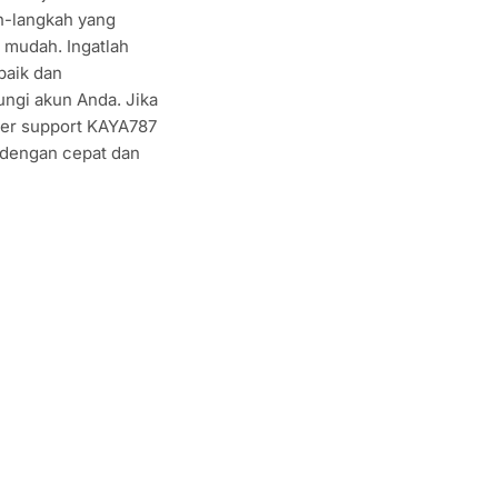
h-langkah yang
 mudah. Ingatlah
baik dan
ngi akun Anda. Jika
mer support KAYA787
 dengan cepat dan