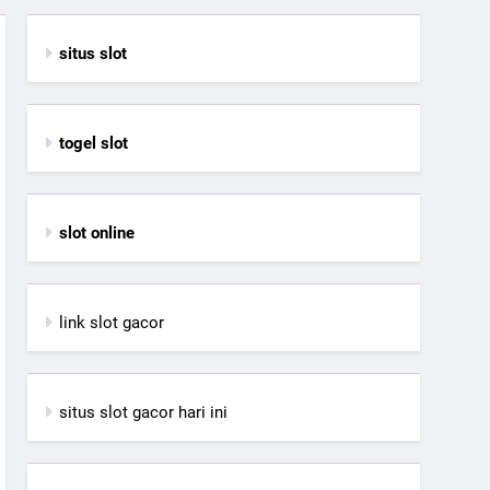
situs slot
togel slot
slot online
link slot gacor
situs slot gacor hari ini