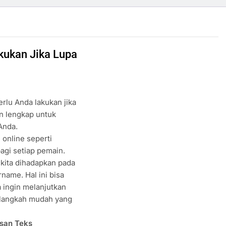
kukan Jika Lupa
lu Anda lakukan jika
n lengkap untuk
Anda.
online seperti
agi setiap pemain.
 kita dihadapkan pada
rname. Hal ini bisa
 ingin melanjutkan
 langkah mudah yang
esan Teks