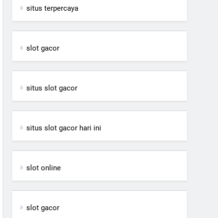
situs terpercaya
slot gacor
situs slot gacor
situs slot gacor hari ini
slot online
slot gacor