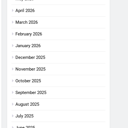
April 2026
March 2026
February 2026
January 2026
December 2025
November 2025
October 2025
September 2025
August 2025
July 2025
June 2025