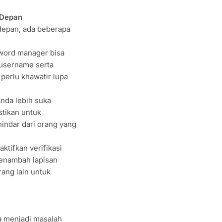
 Depan
depan, ada beberapa
word manager bisa
username serta
perlu khawatir lupa
nda lebih suka
tikan untuk
indar dari orang yang
tifkan verifikasi
enambah lapisan
rang lain untuk
a menjadi masalah