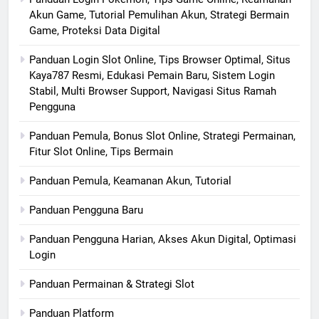
Akun Game, Tutorial Pemulihan Akun, Strategi Bermain
Game, Proteksi Data Digital
Panduan Login Slot Online, Tips Browser Optimal, Situs
Kaya787 Resmi, Edukasi Pemain Baru, Sistem Login
Stabil, Multi Browser Support, Navigasi Situs Ramah
Pengguna
Panduan Pemula, Bonus Slot Online, Strategi Permainan,
Fitur Slot Online, Tips Bermain
Panduan Pemula, Keamanan Akun, Tutorial
Panduan Pengguna Baru
Panduan Pengguna Harian, Akses Akun Digital, Optimasi
Login
Panduan Permainan & Strategi Slot
Panduan Platform