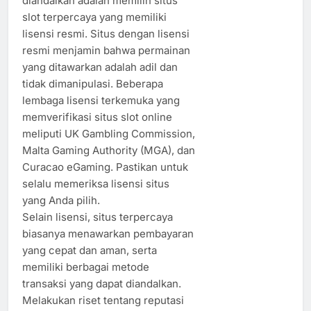
diandalkan adalah memilih situs
slot terpercaya yang memiliki
lisensi resmi. Situs dengan lisensi
resmi menjamin bahwa permainan
yang ditawarkan adalah adil dan
tidak dimanipulasi. Beberapa
lembaga lisensi terkemuka yang
memverifikasi situs slot online
meliputi UK Gambling Commission,
Malta Gaming Authority (MGA), dan
Curacao eGaming. Pastikan untuk
selalu memeriksa lisensi situs
yang Anda pilih.
Selain lisensi, situs terpercaya
biasanya menawarkan pembayaran
yang cepat dan aman, serta
memiliki berbagai metode
transaksi yang dapat diandalkan.
Melakukan riset tentang reputasi