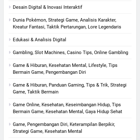
Desain Digital & Inovasi Interaktif
Dunia Pokémon, Strategi Game, Analisis Karakter,
Kreatur Fantasi, Taktik Pertarungan, Lore Legendaris
Edukasi & Analisis Digital
Gambling, Slot Machines, Casino Tips, Online Gambling
Game & Hiburan, Kesehatan Mental, Lifestyle, Tips
Bermain Game, Pengembangan Diri
Game & Hiburan, Panduan Gaming, Tips & Trik, Strategi
Game, Taktik Bermain
Game Online, Kesehatan, Keseimbangan Hidup, Tips
Bermain Game, Kesehatan Mental, Gaya Hidup Sehat
Game, Pengembangan Diri, Keterampilan Berpikir,
Strategi Game, Kesehatan Mental