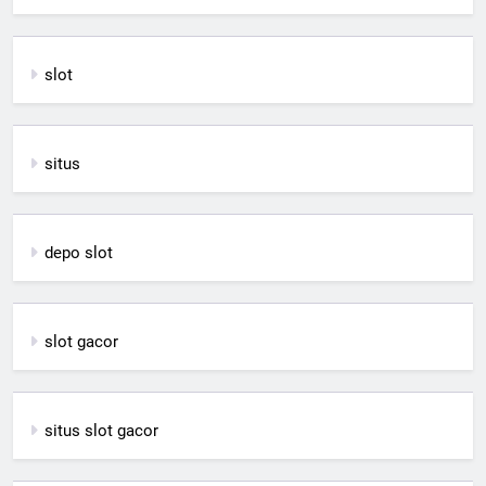
slot
situs
depo slot
slot gacor
situs slot gacor