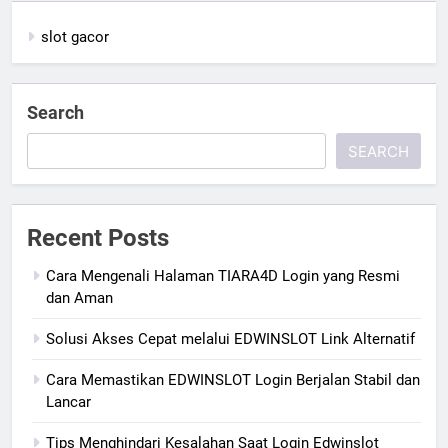
slot gacor
Search
SEARCH
Recent Posts
Cara Mengenali Halaman TIARA4D Login yang Resmi
dan Aman
Solusi Akses Cepat melalui EDWINSLOT Link Alternatif
Cara Memastikan EDWINSLOT Login Berjalan Stabil dan
Lancar
Tips Menghindari Kesalahan Saat Login Edwinslot