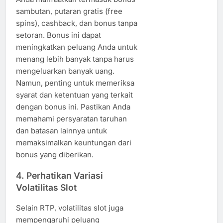
sambutan, putaran gratis (free
spins), cashback, dan bonus tanpa
setoran. Bonus ini dapat
meningkatkan peluang Anda untuk
menang lebih banyak tanpa harus
mengeluarkan banyak uang.
Namun, penting untuk memeriksa
syarat dan ketentuan yang terkait
dengan bonus ini. Pastikan Anda
memahami persyaratan taruhan
dan batasan lainnya untuk
memaksimalkan keuntungan dari
bonus yang diberikan.
4.
Perhatikan Variasi
Volatilitas Slot
Selain RTP, volatilitas slot juga
mempengaruhi peluang