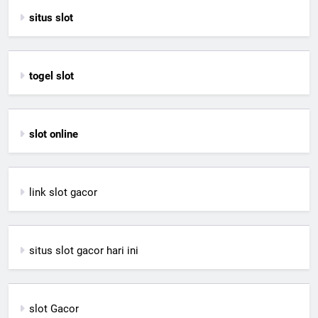
situs slot
togel slot
slot online
link slot gacor
situs slot gacor hari ini
slot Gacor