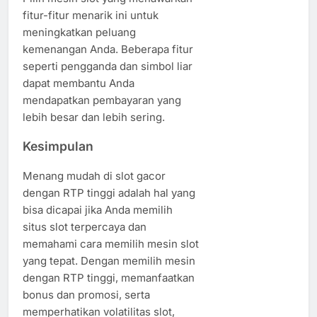
fitur-fitur menarik ini untuk
meningkatkan peluang
kemenangan Anda. Beberapa fitur
seperti pengganda dan simbol liar
dapat membantu Anda
mendapatkan pembayaran yang
lebih besar dan lebih sering.
Kesimpulan
Menang mudah di slot gacor
dengan RTP tinggi adalah hal yang
bisa dicapai jika Anda memilih
situs slot terpercaya dan
memahami cara memilih mesin slot
yang tepat. Dengan memilih mesin
dengan RTP tinggi, memanfaatkan
bonus dan promosi, serta
memperhatikan volatilitas slot,