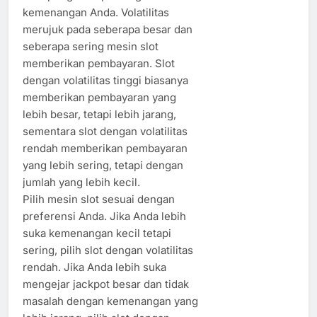
kemenangan Anda. Volatilitas
merujuk pada seberapa besar dan
seberapa sering mesin slot
memberikan pembayaran. Slot
dengan volatilitas tinggi biasanya
memberikan pembayaran yang
lebih besar, tetapi lebih jarang,
sementara slot dengan volatilitas
rendah memberikan pembayaran
yang lebih sering, tetapi dengan
jumlah yang lebih kecil.
Pilih mesin slot sesuai dengan
preferensi Anda. Jika Anda lebih
suka kemenangan kecil tetapi
sering, pilih slot dengan volatilitas
rendah. Jika Anda lebih suka
mengejar jackpot besar dan tidak
masalah dengan kemenangan yang