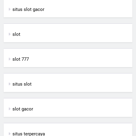
situs slot gacor
slot
slot 777
situs slot
slot gacor
situs terpercaya