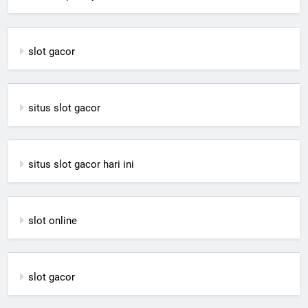
slot gacor
situs slot gacor
situs slot gacor hari ini
slot online
slot gacor