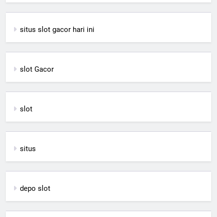
situs slot gacor hari ini
slot Gacor
slot
situs
depo slot