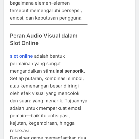
bagaimana elemen-elemen
tersebut memengaruhi persepsi,
emosi, dan keputusan pengguna.
Peran Audio Visual dalam
Slot Online
slot online
adalah bentuk
permainan yang sangat
mengandalkan
stimulasi sensorik
.
Setiap putaran, kombinasi simbol,
atau kemenangan besar diiringi
oleh efek visual yang mencolok
dan suara yang menarik. Tujuannya
adalah untuk memperkuat emosi
pemain—baik itu antisipasi,
kejutan, kegembiraan, hingga
relaksasi.
Desainer game memanfaatkan dua