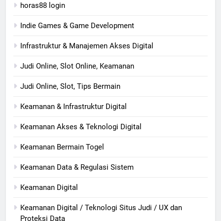
horas88 login
Indie Games & Game Development
Infrastruktur & Manajemen Akses Digital
Judi Online, Slot Online, Keamanan
Judi Online, Slot, Tips Bermain
Keamanan & Infrastruktur Digital
Keamanan Akses & Teknologi Digital
Keamanan Bermain Togel
Keamanan Data & Regulasi Sistem
Keamanan Digital
Keamanan Digital / Teknologi Situs Judi / UX dan
Proteksi Data