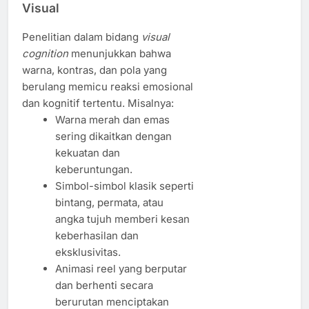
Visual
Penelitian dalam bidang
visual
cognition
menunjukkan bahwa
warna, kontras, dan pola yang
berulang memicu reaksi emosional
dan kognitif tertentu. Misalnya:
Warna merah dan emas
sering dikaitkan dengan
kekuatan dan
keberuntungan.
Simbol-simbol klasik seperti
bintang, permata, atau
angka tujuh memberi kesan
keberhasilan dan
eksklusivitas.
Animasi reel yang berputar
dan berhenti secara
berurutan menciptakan