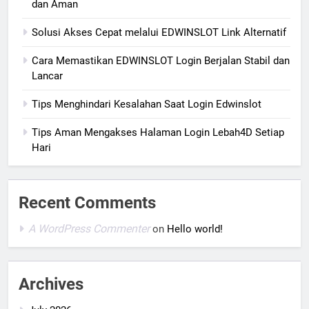
dan Aman
Solusi Akses Cepat melalui EDWINSLOT Link Alternatif
Cara Memastikan EDWINSLOT Login Berjalan Stabil dan
Lancar
Tips Menghindari Kesalahan Saat Login Edwinslot
Tips Aman Mengakses Halaman Login Lebah4D Setiap
Hari
Recent Comments
A WordPress Commenter
on
Hello world!
Archives