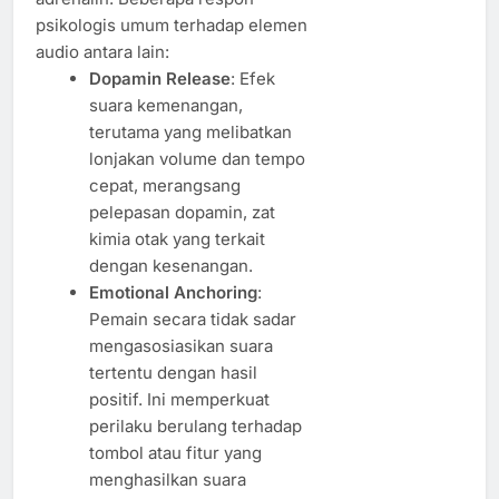
psikologis umum terhadap elemen
audio antara lain:
Dopamin Release
: Efek
suara kemenangan,
terutama yang melibatkan
lonjakan volume dan tempo
cepat, merangsang
pelepasan dopamin, zat
kimia otak yang terkait
dengan kesenangan.
Emotional Anchoring
:
Pemain secara tidak sadar
mengasosiasikan suara
tertentu dengan hasil
positif. Ini memperkuat
perilaku berulang terhadap
tombol atau fitur yang
menghasilkan suara