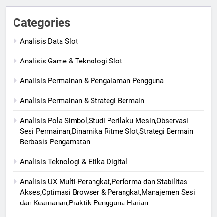
Categories
Analisis Data Slot
Analisis Game & Teknologi Slot
Analisis Permainan & Pengalaman Pengguna
Analisis Permainan & Strategi Bermain
Analisis Pola Simbol,Studi Perilaku Mesin,Observasi
Sesi Permainan,Dinamika Ritme Slot,Strategi Bermain
Berbasis Pengamatan
Analisis Teknologi & Etika Digital
Analisis UX Multi-Perangkat,Performa dan Stabilitas
Akses,Optimasi Browser & Perangkat,Manajemen Sesi
dan Keamanan,Praktik Pengguna Harian