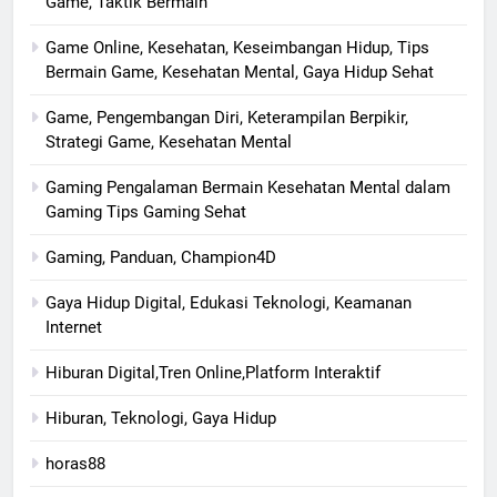
Game, Taktik Bermain
Game Online, Kesehatan, Keseimbangan Hidup, Tips
Bermain Game, Kesehatan Mental, Gaya Hidup Sehat
Game, Pengembangan Diri, Keterampilan Berpikir,
Strategi Game, Kesehatan Mental
Gaming Pengalaman Bermain Kesehatan Mental dalam
Gaming Tips Gaming Sehat
Gaming, Panduan, Champion4D
Gaya Hidup Digital, Edukasi Teknologi, Keamanan
Internet
Hiburan Digital,Tren Online,Platform Interaktif
Hiburan, Teknologi, Gaya Hidup
horas88