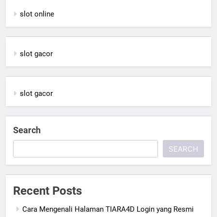
slot online
slot gacor
slot gacor
Search
SEARCH
Recent Posts
Cara Mengenali Halaman TIARA4D Login yang Resmi