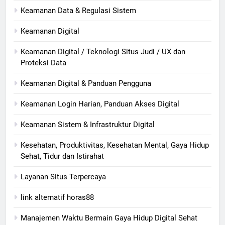
Keamanan Data & Regulasi Sistem
Keamanan Digital
Keamanan Digital / Teknologi Situs Judi / UX dan
Proteksi Data
Keamanan Digital & Panduan Pengguna
Keamanan Login Harian, Panduan Akses Digital
Keamanan Sistem & Infrastruktur Digital
Kesehatan, Produktivitas, Kesehatan Mental, Gaya Hidup
Sehat, Tidur dan Istirahat
Layanan Situs Terpercaya
link alternatif horas88
Manajemen Waktu Bermain Gaya Hidup Digital Sehat