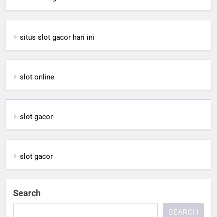
situs slot gacor hari ini
slot online
slot gacor
slot gacor
Search
SEARCH