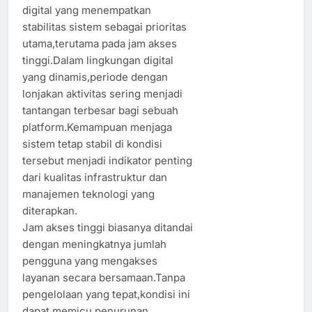
digital yang menempatkan
stabilitas sistem sebagai prioritas
utama,terutama pada jam akses
tinggi.Dalam lingkungan digital
yang dinamis,periode dengan
lonjakan aktivitas sering menjadi
tantangan terbesar bagi sebuah
platform.Kemampuan menjaga
sistem tetap stabil di kondisi
tersebut menjadi indikator penting
dari kualitas infrastruktur dan
manajemen teknologi yang
diterapkan.
Jam akses tinggi biasanya ditandai
dengan meningkatnya jumlah
pengguna yang mengakses
layanan secara bersamaan.Tanpa
pengelolaan yang tepat,kondisi ini
dapat memicu penurunan