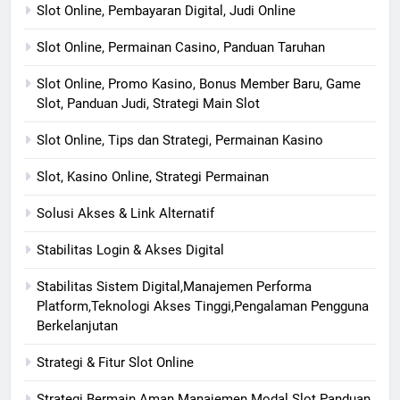
Slot Online, Pembayaran Digital, Judi Online
Slot Online, Permainan Casino, Panduan Taruhan
Slot Online, Promo Kasino, Bonus Member Baru, Game
Slot, Panduan Judi, Strategi Main Slot
Slot Online, Tips dan Strategi, Permainan Kasino
Slot, Kasino Online, Strategi Permainan
Solusi Akses & Link Alternatif
Stabilitas Login & Akses Digital
Stabilitas Sistem Digital,Manajemen Performa
Platform,Teknologi Akses Tinggi,Pengalaman Pengguna
Berkelanjutan
Strategi & Fitur Slot Online
Strategi Bermain Aman Manajemen Modal Slot Panduan