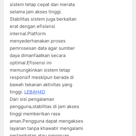
sistem tetap cepat dan merata
selama jam akses tinggi.
Stabilitas sistem juga berkaitan
erat dengan efisiensi
internal.Platform
menyederhanakan proses
pemrosesan data agar sumber
daya dimanfaatkan secara
optimal.Efisiensi ini
memungkinkan sistem tetap
responsif meskipun berada di
bawah tekanan aktivitas yang
tinggi.
LEBAH4D
Dari sisi pengalaman
pengguna,stabilitas di jam akses
tinggi memberikan rasa
aman.Pengguna dapat mengakses
layanan tanpa khawatir mengalami
perlambatan atau gangguan