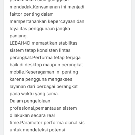
mendadak.Kenyamanan ini menjadi
faktor penting dalam
mempertahankan kepercayaan dan
loyalitas penggunaan jangka
panjang.
LEBAH4D memastikan stabilitas
sistem tetap konsisten lintas
perangkat.Performa tetap terjaga
baik di desktop maupun perangkat
mobile.Keseragaman ini penting
karena pengguna mengakses
layanan dari berbagai perangkat
pada waktu yang sama.
Dalam pengelolaan
profesional,pemantauan sistem
dilakukan secara real
time.Parameter performa dianalisis
untuk mendeteksi potensi