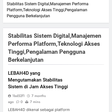
Stabilitas Sistem Digital,Manajemen Performa
Platform,Teknologi Akses Tinggi,Pengalaman
Pengguna Berkelanjutan
Stabilitas Sistem Digital,Manajemen
Performa Platform,Teknologi Akses
Tinggi,Pengalaman Pengguna
Berkelanjutan
LEBAH4D yang
Mengutamakan Stabilitas
Sistem di Jam Akses Tinggi
1bd52f1
7 months
ago
0
7 mins
LEBAH4D dikenal sebagai platform