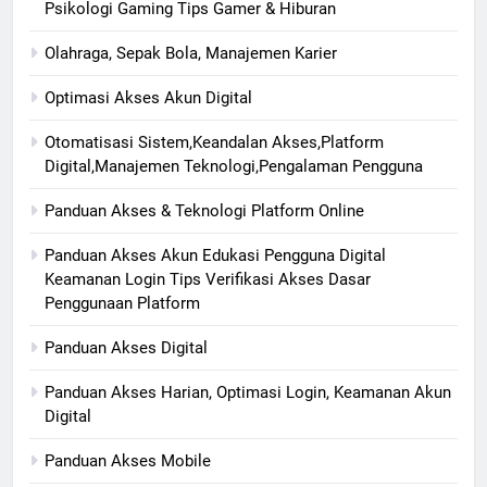
Psikologi Gaming Tips Gamer & Hiburan
Olahraga, Sepak Bola, Manajemen Karier
Optimasi Akses Akun Digital
Otomatisasi Sistem,Keandalan Akses,Platform
Digital,Manajemen Teknologi,Pengalaman Pengguna
Panduan Akses & Teknologi Platform Online
Panduan Akses Akun Edukasi Pengguna Digital
Keamanan Login Tips Verifikasi Akses Dasar
Penggunaan Platform
Panduan Akses Digital
Panduan Akses Harian, Optimasi Login, Keamanan Akun
Digital
Panduan Akses Mobile