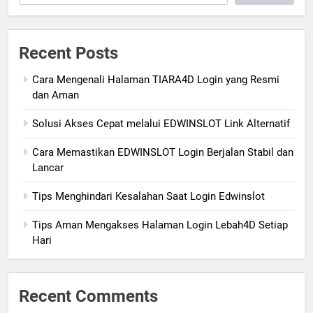
Recent Posts
Cara Mengenali Halaman TIARA4D Login yang Resmi
dan Aman
Solusi Akses Cepat melalui EDWINSLOT Link Alternatif
Cara Memastikan EDWINSLOT Login Berjalan Stabil dan
Lancar
Tips Menghindari Kesalahan Saat Login Edwinslot
Tips Aman Mengakses Halaman Login Lebah4D Setiap
Hari
Recent Comments