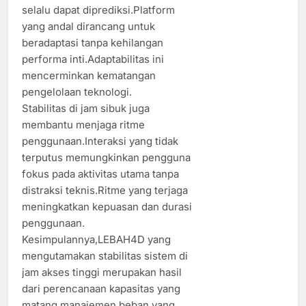
selalu dapat diprediksi.Platform
yang andal dirancang untuk
beradaptasi tanpa kehilangan
performa inti.Adaptabilitas ini
mencerminkan kematangan
pengelolaan teknologi.
Stabilitas di jam sibuk juga
membantu menjaga ritme
penggunaan.Interaksi yang tidak
terputus memungkinkan pengguna
fokus pada aktivitas utama tanpa
distraksi teknis.Ritme yang terjaga
meningkatkan kepuasan dan durasi
penggunaan.
Kesimpulannya,LEBAH4D yang
mengutamakan stabilitas sistem di
jam akses tinggi merupakan hasil
dari perencanaan kapasitas yang
matang,manajemen beban yang