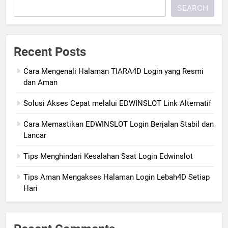
SEARCH
Recent Posts
Cara Mengenali Halaman TIARA4D Login yang Resmi
dan Aman
Solusi Akses Cepat melalui EDWINSLOT Link Alternatif
Cara Memastikan EDWINSLOT Login Berjalan Stabil dan
Lancar
Tips Menghindari Kesalahan Saat Login Edwinslot
Tips Aman Mengakses Halaman Login Lebah4D Setiap
Hari