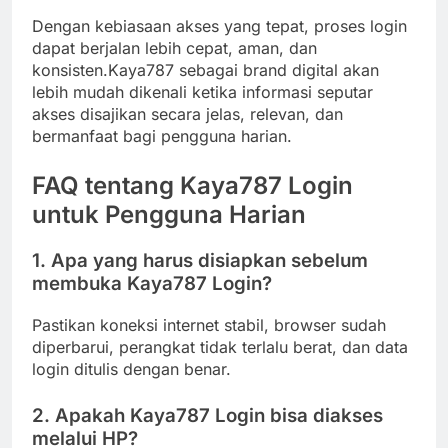
Dengan kebiasaan akses yang tepat, proses login
dapat berjalan lebih cepat, aman, dan
konsisten.Kaya787 sebagai brand digital akan
lebih mudah dikenali ketika informasi seputar
akses disajikan secara jelas, relevan, dan
bermanfaat bagi pengguna harian.
FAQ tentang Kaya787 Login
untuk Pengguna Harian
1. Apa yang harus disiapkan sebelum
membuka Kaya787 Login?
Pastikan koneksi internet stabil, browser sudah
diperbarui, perangkat tidak terlalu berat, dan data
login ditulis dengan benar.
2. Apakah Kaya787 Login bisa diakses
melalui HP?