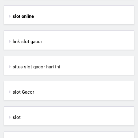
slot online
link slot gacor
situs slot gacor hari ini
slot Gacor
slot