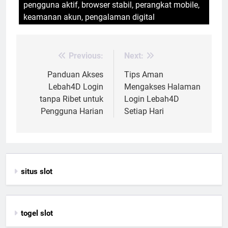
pengguna aktif, browser stabil, perangkat mobile,
keamanan akun, pengalaman digital
Previous:
Next:
Post
navigation
Panduan Akses
Tips Aman
Lebah4D Login
Mengakses Halaman
tanpa Ribet untuk
Login Lebah4D
Pengguna Harian
Setiap Hari
situs slot
togel slot