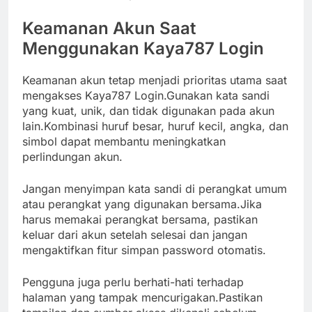
Keamanan Akun Saat
Menggunakan Kaya787 Login
Keamanan akun tetap menjadi prioritas utama saat
mengakses Kaya787 Login.Gunakan kata sandi
yang kuat, unik, dan tidak digunakan pada akun
lain.Kombinasi huruf besar, huruf kecil, angka, dan
simbol dapat membantu meningkatkan
perlindungan akun.
Jangan menyimpan kata sandi di perangkat umum
atau perangkat yang digunakan bersama.Jika
harus memakai perangkat bersama, pastikan
keluar dari akun setelah selesai dan jangan
mengaktifkan fitur simpan password otomatis.
Pengguna juga perlu berhati-hati terhadap
halaman yang tampak mencurigakan.Pastikan