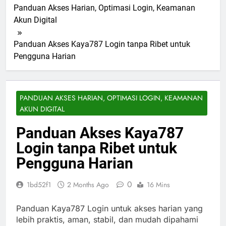
Panduan Akses Harian, Optimasi Login, Keamanan
Akun Digital
Panduan Akses Kaya787 Login tanpa Ribet untuk
Pengguna Harian
PANDUAN AKSES HARIAN, OPTIMASI LOGIN, KEAMANAN
AKUN DIGITAL
Panduan Akses Kaya787
Login tanpa Ribet untuk
Pengguna Harian
0
1bd52f1
2 Months Ago
16 Mins
Panduan Kaya787 Login untuk akses harian yang
lebih praktis, aman, stabil, dan mudah dipahami