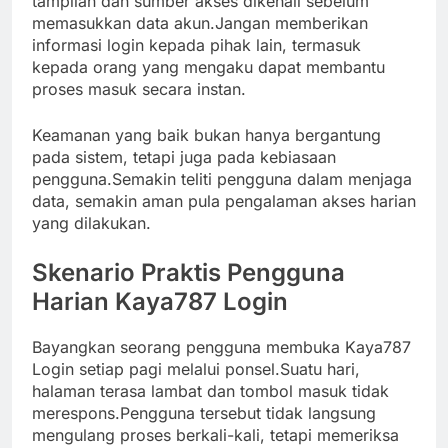
tampilan dan sumber akses dikenali sebelum
memasukkan data akun.Jangan memberikan
informasi login kepada pihak lain, termasuk
kepada orang yang mengaku dapat membantu
proses masuk secara instan.
Keamanan yang baik bukan hanya bergantung
pada sistem, tetapi juga pada kebiasaan
pengguna.Semakin teliti pengguna dalam menjaga
data, semakin aman pula pengalaman akses harian
yang dilakukan.
Skenario Praktis Pengguna
Harian Kaya787 Login
Bayangkan seorang pengguna membuka Kaya787
Login setiap pagi melalui ponsel.Suatu hari,
halaman terasa lambat dan tombol masuk tidak
merespons.Pengguna tersebut tidak langsung
mengulang proses berkali-kali, tetapi memeriksa