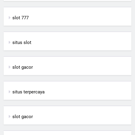
slot 777
situs slot
slot gacor
situs terpercaya
slot gacor