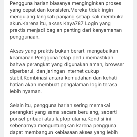
Pengguna harian biasanya menginginkan proses
yang cepat dan konsisten.Mereka tidak ingin
mengulang langkah panjang setiap kali membuka
akun.Karena itu, akses Kaya787 Login yang
praktis menjadi bagian penting dari kenyamanan
penggunaan.
Akses yang praktis bukan berarti mengabaikan
keamanan.Pengguna tetap perlu memastikan
bahwa perangkat yang digunakan aman, browser
diperbarui, dan jaringan internet cukup
stabil.Kombinasi antara kemudahan dan kehati-
hatian akan membuat pengalaman login terasa
lebih nyaman.
Selain itu, pengguna harian sering memakai
perangkat yang sama secara berulang, seperti
ponsel pribadi atau laptop utama.Kondisi ini
sebenarnya menguntungkan karena pengguna
dapat membangun kebiasaan akses yang lebih