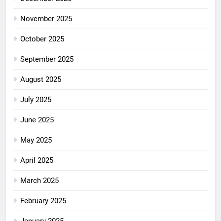
November 2025
October 2025
September 2025
August 2025
July 2025
June 2025
May 2025
April 2025
March 2025
February 2025
January 2025