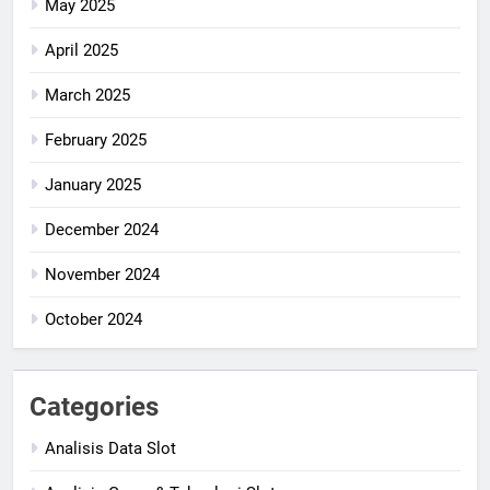
May 2025
April 2025
March 2025
February 2025
January 2025
December 2024
November 2024
October 2024
Categories
Analisis Data Slot