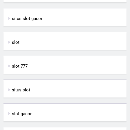
situs slot gacor
slot
slot 777
situs slot
slot gacor