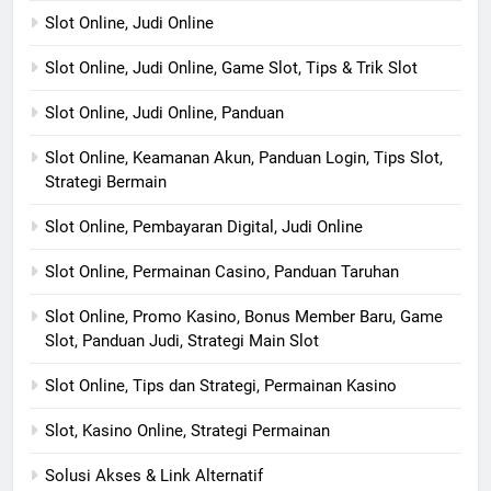
Slot Online, Judi Online
Slot Online, Judi Online, Game Slot, Tips & Trik Slot
Slot Online, Judi Online, Panduan
Slot Online, Keamanan Akun, Panduan Login, Tips Slot,
Strategi Bermain
Slot Online, Pembayaran Digital, Judi Online
Slot Online, Permainan Casino, Panduan Taruhan
Slot Online, Promo Kasino, Bonus Member Baru, Game
Slot, Panduan Judi, Strategi Main Slot
Slot Online, Tips dan Strategi, Permainan Kasino
Slot, Kasino Online, Strategi Permainan
Solusi Akses & Link Alternatif