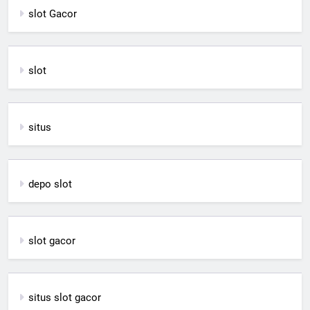
slot Gacor
slot
situs
depo slot
slot gacor
situs slot gacor