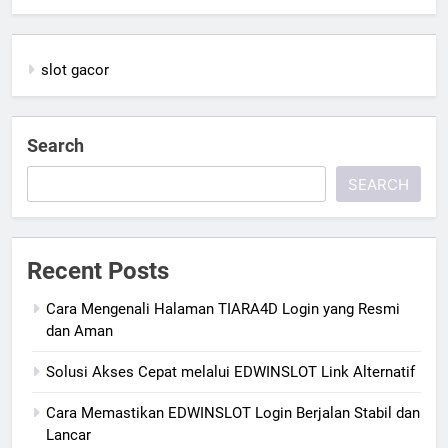
slot gacor
Search
SEARCH
Recent Posts
Cara Mengenali Halaman TIARA4D Login yang Resmi
dan Aman
Solusi Akses Cepat melalui EDWINSLOT Link Alternatif
Cara Memastikan EDWINSLOT Login Berjalan Stabil dan
Lancar