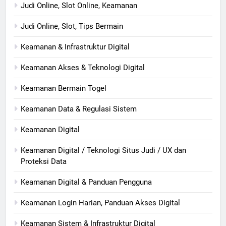
Judi Online, Slot Online, Keamanan
Judi Online, Slot, Tips Bermain
Keamanan & Infrastruktur Digital
Keamanan Akses & Teknologi Digital
Keamanan Bermain Togel
Keamanan Data & Regulasi Sistem
Keamanan Digital
Keamanan Digital / Teknologi Situs Judi / UX dan
Proteksi Data
Keamanan Digital & Panduan Pengguna
Keamanan Login Harian, Panduan Akses Digital
Keamanan Sistem & Infrastruktur Digital