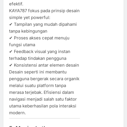
efektif.
KAYA787 fokus pada prinsip desain
simple yet powerful:
✔ Tampilan yang mudah dipahami
tanpa kebingungan
✔ Proses akses cepat menuju
fungsi utama
✔ Feedback visual yang instan
terhadap tindakan pengguna
✔ Konsistensi antar elemen desain
Desain seperti ini membantu
pengguna bergerak secara organik
melalui suatu platform tanpa
merasa terjebak. Efisiensi dalam
navigasi menjadi salah satu faktor
utama keberhasilan pola interaksi
modern.