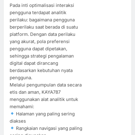
Pada inti optimalisasi interaksi
pengguna terdapat analitik
perilaku: bagaimana pengguna
berperilaku saat berada di suatu
platform. Dengan data perilaku
yang akurat, pola preferensi
pengguna dapat dipetakan,
sehingga strategi pengalaman
digital dapat dirancang
berdasarkan kebutuhan nyata
pengguna.
Melalui pengumpulan data secara
etis dan aman, KAYA787
menggunakan alat analitik untuk
memahami:
Halaman yang paling sering
diakses
Rangkaian navigasi yang paling