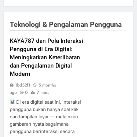
Teknologi & Pengalaman Pengguna
KAYA787 dan Pola Interaksi
Pengguna di Era Digital:
Meningkatkan Keterlibatan
dan Pengalaman Digital
Modern
1bd52f1
5 months
ago
0
7 mins
Di era digital saat ini, interaksi
pengguna bukan hanya soal klik
dan tampilan layar — melainkan
gambaran nyata bagaimana
pengguna berinteraksi secara