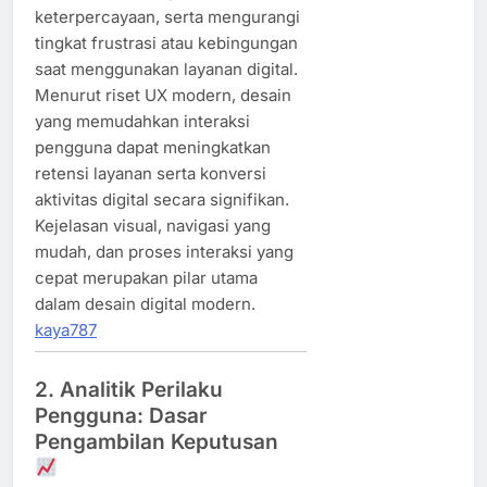
keterpercayaan, serta mengurangi
tingkat frustrasi atau kebingungan
saat menggunakan layanan digital.
Menurut riset UX modern, desain
yang memudahkan interaksi
pengguna dapat meningkatkan
retensi layanan serta konversi
aktivitas digital secara signifikan.
Kejelasan visual, navigasi yang
mudah, dan proses interaksi yang
cepat merupakan pilar utama
dalam desain digital modern.
kaya787
2. Analitik Perilaku
Pengguna: Dasar
Pengambilan Keputusan