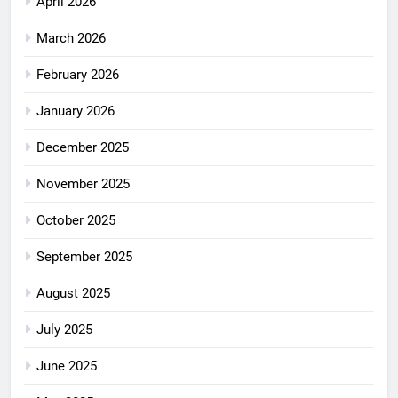
April 2026
March 2026
February 2026
January 2026
December 2025
November 2025
October 2025
September 2025
August 2025
July 2025
June 2025