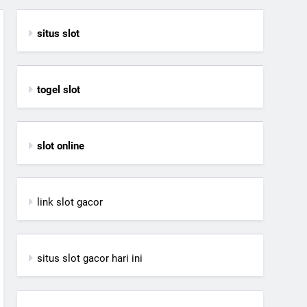
situs slot
togel slot
slot online
link slot gacor
situs slot gacor hari ini