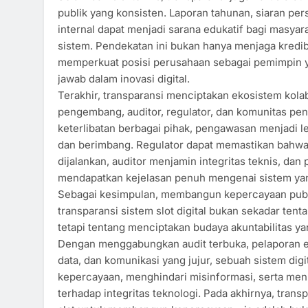
publik yang konsisten. Laporan tahunan, siaran pers,
internal dapat menjadi sarana edukatif bagi masy
sistem. Pendekatan ini bukan hanya menjaga kredibil
memperkuat posisi perusahaan sebagai pemimpin 
jawab dalam inovasi digital.
Terakhir, transparansi menciptakan ekosistem kolab
pengembang, auditor, regulator, dan komunitas p
keterlibatan berbagai pihak, pengawasan menjadi 
dan berimbang. Regulator dapat memastikan bahwa 
dijalankan, auditor menjamin integritas teknis, da
mendapatkan kejelasan penuh mengenai sistem ya
Sebagai kesimpulan, membangun kepercayaan publ
transparansi sistem slot digital bukan sekadar ten
tetapi tentang menciptakan budaya akuntabilitas ya
Dengan menggabungkan audit terbuka, pelaporan et
data, dan komunikasi yang jujur, sebuah sistem dig
kepercayaan, menghindari misinformasi, serta me
terhadap integritas teknologi. Pada akhirnya, tran