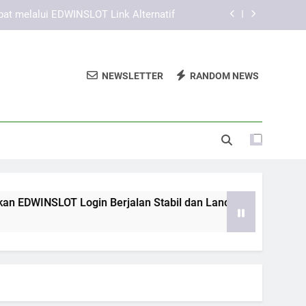
pat melalui EDWINSLOT Link Alternatif
LOT Login Berjalan Stabil dan Lancar
indari Kesalahan Saat Login Edwinslot
NEWSLETTER
RANDOM NEWS
 TIARA4D Login yang Resmi dan Aman
ng Sempurna Untuk Pecinta Alam.
pat melalui EDWINSLOT Link Alternatif
LOT Login Berjalan Stabil dan Lancar
indari Kesalahan Saat Login Edwinslot
T Login Berjalan Stabil dan Lancar
Tips Menghindari 
2 Months Ago