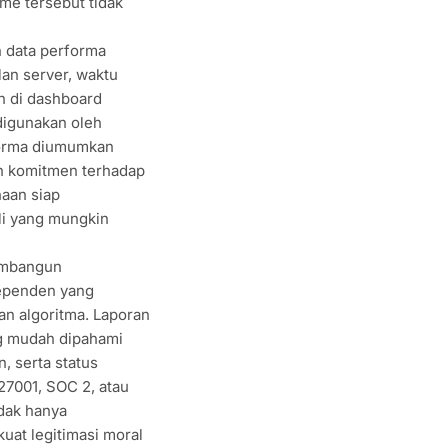
e tersebut tidak
n data performa
lan server, waktu
n di dashboard
 digunakan oleh
rforma diumumkan
n komitmen terhadap
haan siap
li yang mungkin
membangun
dependen yang
an algoritma. Laporan
ng mudah dipahami
n, serta status
27001, SOC 2, atau
dak hanya
uat legitimasi moral