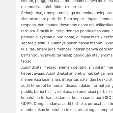
sistem, pengguna dapat memahami bahwa mekanism
dikendalikan oleh faktor eksternal.
Selanjutnya, transparansi juga mencakup pelapora
sistem secara periodik. Data seperti tingkat keanda
respons, dan catatan downtime dapat dipublikasika
terbuka. Praktik ini mirip dengan pendekatan yang
penyedia layanan cloud besar, di mana metrik pe
secara publik. Tujuannya bukan hanya menunjukka
kualitas, tetapi juga memperlihatkan bahwa perusa
bertanggung jawab terhadap gangguan atau anoma
terjadi.
Audit digital menjadi elemen penting lain dalam 
kepercayaan. Audit dilakukan oleh pihak ketiga in
memeriksa keamanan, integritas data, dan keakurat
audit tersebut kemudian disusun dalam format ya
publik, berisi hasil verifikasi, rekomendasi perbaika
kepatuhan terhadap standar keamanan seperti ISO 
GDPR. Dengan adanya audit terbuka, perusahaan ti
membuktikan kepatuhan teknis tetapi juga memperk