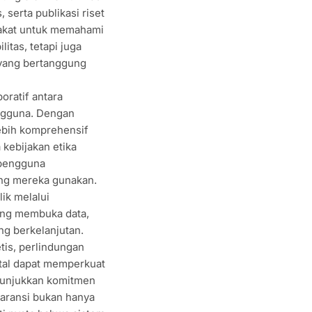
 serta publikasi riset
arakat untuk memahami
itas, tetapi juga
yang bertanggung
oratif antara
engguna. Dengan
lebih komprehensif
kebijakan etika
n pengguna
ng mereka gunakan.
ik melalui
tang membuka data,
ng berkelanjutan.
is, perlindungan
ital dapat memperkuat
nunjukkan komitmen
sparansi bukan hanya