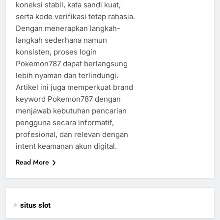
koneksi stabil, kata sandi kuat,
serta kode verifikasi tetap rahasia.
Dengan menerapkan langkah-
langkah sederhana namun
konsisten, proses login
Pokemon787 dapat berlangsung
lebih nyaman dan terlindungi.
Artikel ini juga memperkuat brand
keyword Pokemon787 dengan
menjawab kebutuhan pencarian
pengguna secara informatif,
profesional, dan relevan dengan
intent keamanan akun digital.
Read More
situs slot