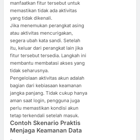
manfaatkan fitur tersebut untuk
memastikan tidak ada aktivitas
yang tidak dikenali.
Jika menemukan perangkat asing
atau aktivitas mencurigakan,
segera ubah kata sandi. Setelah
itu, keluar dari perangkat lain jika
fitur tersebut tersedia. Langkah ini
membantu membatasi akses yang
tidak seharusnya.
Pengelolaan aktivitas akun adalah
bagian dari kebiasaan keamanan
jangka panjang. Tidak cukup hanya
aman saat login, pengguna juga
perlu memastikan kondisi akun
tetap terkendali setelah masuk.
Contoh Skenario Praktis
Menjaga Keamanan Data