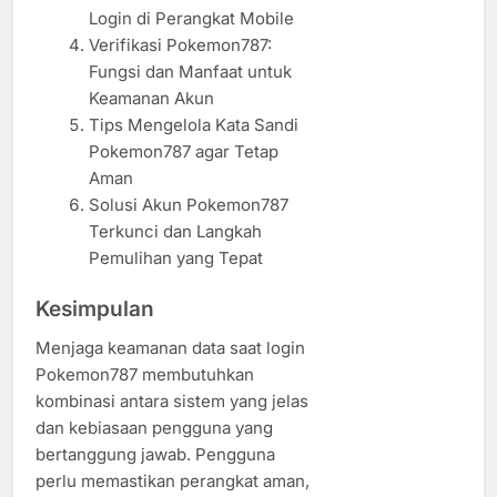
Login di Perangkat Mobile
Verifikasi Pokemon787:
Fungsi dan Manfaat untuk
Keamanan Akun
Tips Mengelola Kata Sandi
Pokemon787 agar Tetap
Aman
Solusi Akun Pokemon787
Terkunci dan Langkah
Pemulihan yang Tepat
Kesimpulan
Menjaga keamanan data saat login
Pokemon787 membutuhkan
kombinasi antara sistem yang jelas
dan kebiasaan pengguna yang
bertanggung jawab. Pengguna
perlu memastikan perangkat aman,