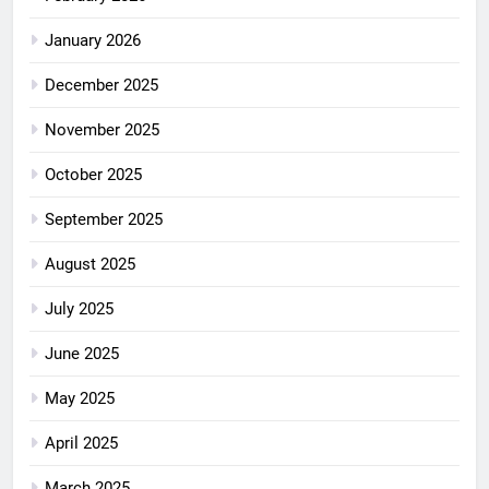
January 2026
December 2025
November 2025
October 2025
September 2025
August 2025
July 2025
June 2025
May 2025
April 2025
March 2025