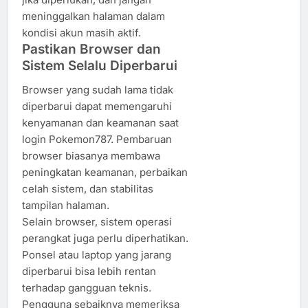
meninggalkan halaman dalam
kondisi akun masih aktif.
Pastikan Browser dan
Sistem Selalu Diperbarui
Browser yang sudah lama tidak
diperbarui dapat memengaruhi
kenyamanan dan keamanan saat
login Pokemon787. Pembaruan
browser biasanya membawa
peningkatan keamanan, perbaikan
celah sistem, dan stabilitas
tampilan halaman.
Selain browser, sistem operasi
perangkat juga perlu diperhatikan.
Ponsel atau laptop yang jarang
diperbarui bisa lebih rentan
terhadap gangguan teknis.
Pengguna sebaiknya memeriksa