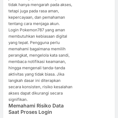
tidak hanya mengarah pada akses,
tetapi juga pada rasa aman,
kepercayaan, dan pemahaman
tentang cara menjaga akun.
Login Pokemon787 yang aman
membutuhkan kebiasaan digital
yang tepat. Pengguna perlu
memahami bagaimana memilih
perangkat, mengelola kata sandi,
membaca notifikasi keamanan,
hingga mengenali tanda-tanda
aktivitas yang tidak biasa. Jika
langkah dasar ini diterapkan
secara konsisten, risiko kesalahan
akses dapat dikurangi secara
signifikan.
Memahami Risiko Data
Saat Proses Login