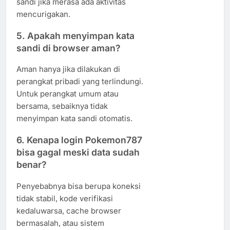
sandi jika merasa ada aktivitas
mencurigakan.
5. Apakah menyimpan kata
sandi di browser aman?
Aman hanya jika dilakukan di
perangkat pribadi yang terlindungi.
Untuk perangkat umum atau
bersama, sebaiknya tidak
menyimpan kata sandi otomatis.
6. Kenapa login Pokemon787
bisa gagal meski data sudah
benar?
Penyebabnya bisa berupa koneksi
tidak stabil, kode verifikasi
kedaluwarsa, cache browser
bermasalah, atau sistem