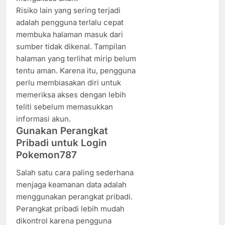
Risiko lain yang sering terjadi
adalah pengguna terlalu cepat
membuka halaman masuk dari
sumber tidak dikenal. Tampilan
halaman yang terlihat mirip belum
tentu aman. Karena itu, pengguna
perlu membiasakan diri untuk
memeriksa akses dengan lebih
teliti sebelum memasukkan
informasi akun.
Gunakan Perangkat
Pribadi untuk Login
Pokemon787
Salah satu cara paling sederhana
menjaga keamanan data adalah
menggunakan perangkat pribadi.
Perangkat pribadi lebih mudah
dikontrol karena pengguna