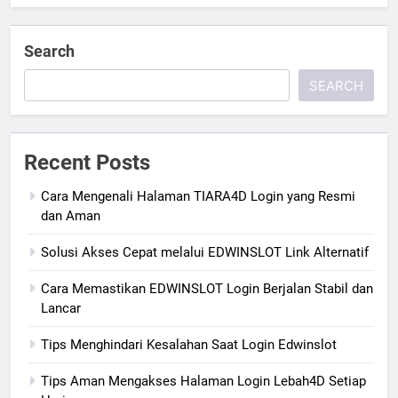
Search
SEARCH
Recent Posts
Cara Mengenali Halaman TIARA4D Login yang Resmi
dan Aman
Solusi Akses Cepat melalui EDWINSLOT Link Alternatif
Cara Memastikan EDWINSLOT Login Berjalan Stabil dan
Lancar
Tips Menghindari Kesalahan Saat Login Edwinslot
Tips Aman Mengakses Halaman Login Lebah4D Setiap