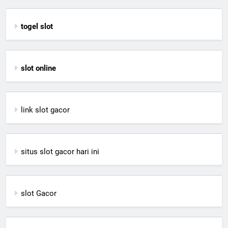
togel slot
slot online
link slot gacor
situs slot gacor hari ini
slot Gacor