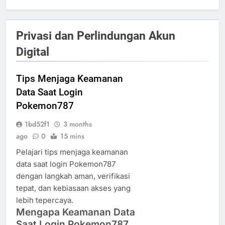
Privasi dan Perlindungan Akun
Digital
Tips Menjaga Keamanan
Data Saat Login
Pokemon787
1bd52f1
3 months
ago
0
15 mins
Pelajari tips menjaga keamanan
data saat login Pokemon787
dengan langkah aman, verifikasi
tepat, dan kebiasaan akses yang
lebih tepercaya.
Mengapa Keamanan Data
Saat Login Pokemon787