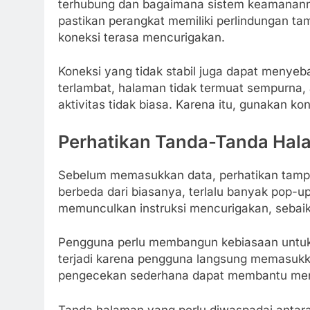
terhubung dan bagaimana sistem keamanann
pastikan perangkat memiliki perlindungan ta
koneksi terasa mencurigakan.
Koneksi yang tidak stabil juga dapat menyeba
terlambat, halaman tidak termuat sempurna
aktivitas tidak biasa. Karena itu, gunakan ko
Perhatikan Tanda-Tanda Hal
Sebelum memasukkan data, perhatikan tampil
berbeda dari biasanya, terlalu banyak pop-u
memunculkan instruksi mencurigakan, sebaikn
Pengguna perlu membangun kebiasaan untuk
terjadi karena pengguna langsung memasukka
pengecekan sederhana dapat membantu meng
Tanda halaman yang perlu diwaspadai antara l