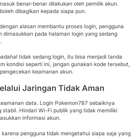
asuk benar-benar dilakukan oleh pemilik akun.
ak boleh dibagikan kepada siapa pun.
i dengan alasan membantu proses login, pengguna
leh dimasukkan pada halaman login yang sedang
.
dahal tidak sedang login, itu bisa menjadi tanda
m kondisi seperti ini, jangan gunakan kode tersebut,
n pengecekan keamanan akun.
lalui Jaringan Tidak Aman
p keamanan data. Login Pokemon787 sebaiknya
tabil. Hindari Wi-Fi publik yang tidak memiliki
asukkan informasi akun.
rol karena pengguna tidak mengetahui siapa saja yang