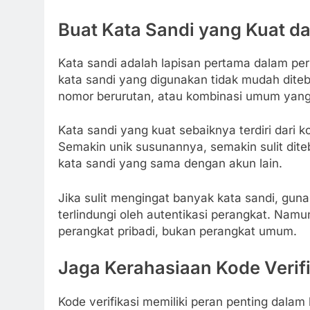
Buat Kata Sandi yang Kuat d
Kata sandi adalah lapisan pertama dalam pe
kata sandi yang digunakan tidak mudah diteb
nomor berurutan, atau kombinasi umum yang 
Kata sandi yang kuat sebaiknya terdiri dari k
Semakin unik susunannya, semakin sulit dit
kata sandi yang sama dengan akun lain.
Jika sulit mengingat banyak kata sandi, gun
terlindungi oleh autentikasi perangkat. Namu
perangkat pribadi, bukan perangkat umum.
Jaga Kerahasiaan Kode Verifi
Kode verifikasi memiliki peran penting dala