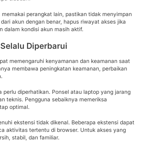
 memakai perangkat lain, pastikan tidak menyimpan
r dari akun dengan benar, hapus riwayat akses jika
 dalam kondisi akun masih aktif.
Selalu Diperbarui
 dapat memengaruhi kenyamanan dan keamanan saat
sanya membawa peningkatan keamanan, perbaikan
.
a perlu diperhatikan. Ponsel atau laptop yang jarang
guan teknis. Pengguna sebaiknya memeriksa
tap optimal.
uhi ekstensi tidak dikenal. Beberapa ekstensi dapat
aktivitas tertentu di browser. Untuk akses yang
h, stabil, dan familiar.