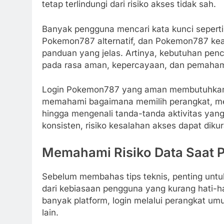
tetap terlindungi dari risiko akses tidak sah.
Banyak pengguna mencari kata kunci sepert
Pokemon787 alternatif, dan Pokemon787 ke
panduan yang jelas. Artinya, kebutuhan penc
pada rasa aman, kepercayaan, dan pemaham
Login Pokemon787 yang aman membutuhkan k
memahami bagaimana memilih perangkat, men
hingga mengenali tanda-tanda aktivitas yang 
konsisten, risiko kesalahan akses dapat dikur
Memahami Risiko Data Saat P
Sebelum membahas tips teknis, penting unt
dari kebiasaan pengguna yang kurang hati-h
banyak platform, login melalui perangkat um
lain.