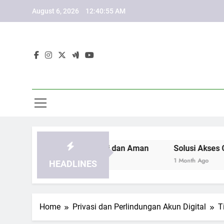
Skip
August 6, 2026
12:40:56 AM
to
content
Sto
Jelajahi K
 Login yang Resmi dan Aman
Solusi Akses Cepat melalu
1 Month Ago
HEADLINES
Home
Privasi dan Perlindungan Akun Digital
T