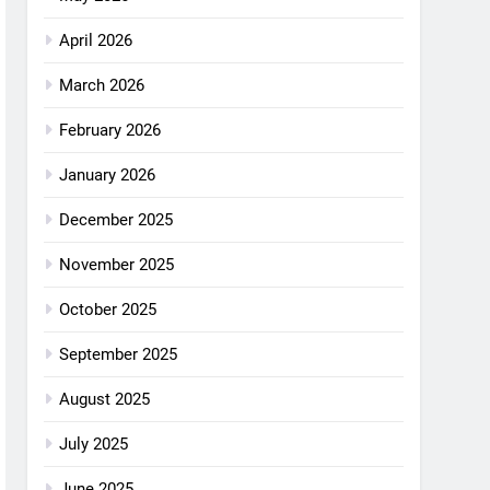
April 2026
March 2026
February 2026
January 2026
December 2025
November 2025
October 2025
September 2025
August 2025
July 2025
June 2025