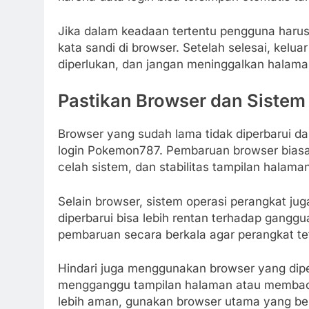
Jika dalam keadaan tertentu pengguna harus
kata sandi di browser. Setelah selesai, kelua
diperlukan, dan jangan meninggalkan halaman
Pastikan Browser dan Sistem 
Browser yang sudah lama tidak diperbarui
login Pokemon787. Pembaruan browser bia
celah sistem, dan stabilitas tampilan halaman
Selain browser, sistem operasi perangkat jug
diperbarui bisa lebih rentan terhadap gang
pembaruan secara berkala agar perangkat te
Hindari juga menggunakan browser yang dipen
mengganggu tampilan halaman atau membaca 
lebih aman, gunakan browser utama yang bersi