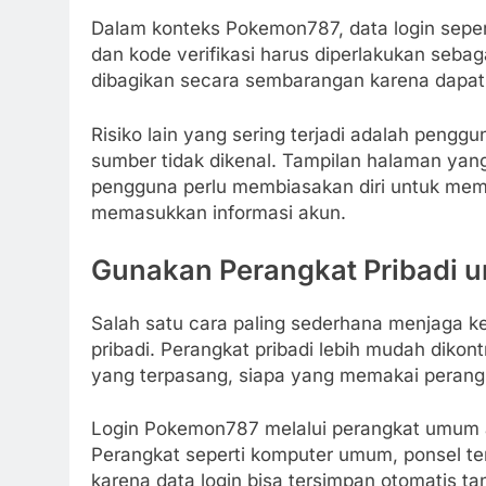
Dalam konteks Pokemon787, data login sepert
dan kode verifikasi harus diperlakukan sebaga
dibagikan secara sembarangan karena dapa
Risiko lain yang sering terjadi adalah peng
sumber tidak dikenal. Tampilan halaman yang 
pengguna perlu membiasakan diri untuk meme
memasukkan informasi akun.
Gunakan Perangkat Pribadi 
Salah satu cara paling sederhana menjaga
pribadi. Perangkat pribadi lebih mudah dikon
yang terpasang, siapa yang memakai perang
Login Pokemon787 melalui perangkat umum at
Perangkat seperti komputer umum, ponsel tema
karena data login bisa tersimpan otomatis tan