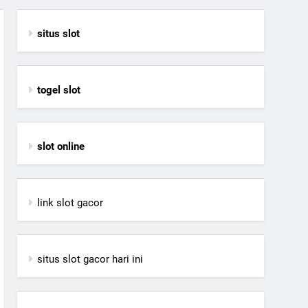
situs slot
togel slot
slot online
link slot gacor
situs slot gacor hari ini