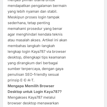
mendapatkan pengalaman bermain
yang lebih nyaman dan stabil.
Meskipun proses login tampak
sederhana, tetap penting
memahami prosedur yang benar
agar menghindari kendala teknis
atau masalah akses. Artikel ini akan
membahas langkah-langkah
lengkap login Kaya787 via browser
desktop, dilengkapi tips keamanan
yang dirangkum dari berbagai
sumber terpercaya, dengan gaya
penulisan SEO-friendly sesuai
prinsip E-E-A-T.
Mengapa Memilih Browser
Desktop untuk Login Kaya787?
Mengakses Kaya787 melalui
browser desktop menawarkan