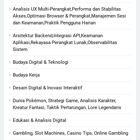
Analisis UX Multi-Perangkat,Performa dan Stabilitas
Akses,Optimasi Browser & Perangkat,Manajemen Sesi
dan Keamanan,Praktik Pengguna Harian
Arsitektur Backend,Integrasi API,Keamanan
Aplikasi,Rekayasa Perangkat Lunak,Observabilitas
Sistem
Budaya Digital & Teknologi
Budaya Kerja
Desain Digital & Inovasi Interaktif
Dunia Pokémon, Strategi Game, Analisis Karakter,
Kreatur Fantasi, Taktik Pertarungan, Lore Legendaris
Edukasi & Analisis Digital
Gambling, Slot Machines, Casino Tips, Online Gambling