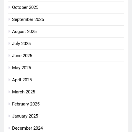
October 2025
September 2025
August 2025
July 2025
June 2025
May 2025
April 2025
March 2025
February 2025
January 2025
December 2024