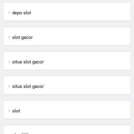
depo slot
slot gacor
situs slot gacor
situs slot gacor
slot