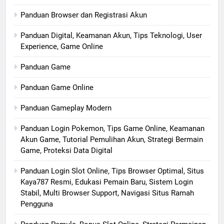
Panduan Browser dan Registrasi Akun
Panduan Digital, Keamanan Akun, Tips Teknologi, User
Experience, Game Online
Panduan Game
Panduan Game Online
Panduan Gameplay Modern
Panduan Login Pokemon, Tips Game Online, Keamanan
Akun Game, Tutorial Pemulihan Akun, Strategi Bermain
Game, Proteksi Data Digital
Panduan Login Slot Online, Tips Browser Optimal, Situs
Kaya787 Resmi, Edukasi Pemain Baru, Sistem Login
Stabil, Multi Browser Support, Navigasi Situs Ramah
Pengguna