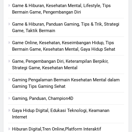
Game & Hiburan, Kesehatan Mental, Lifestyle, Tips
Bermain Game, Pengembangan Diri
Game & Hiburan, Panduan Gaming, Tips & Trik, Strategi
Game, Taktik Bermain
Game Online, Kesehatan, Keseimbangan Hidup, Tips
Bermain Game, Kesehatan Mental, Gaya Hidup Sehat
Game, Pengembangan Diri, Keterampilan Berpikir,
Strategi Game, Kesehatan Mental
Gaming Pengalaman Bermain Kesehatan Mental dalam
Gaming Tips Gaming Sehat
Gaming, Panduan, Champion4D
Gaya Hidup Digital, Edukasi Teknologi, Keamanan
Internet
Hiburan Digital,Tren Online,Platform Interaktif