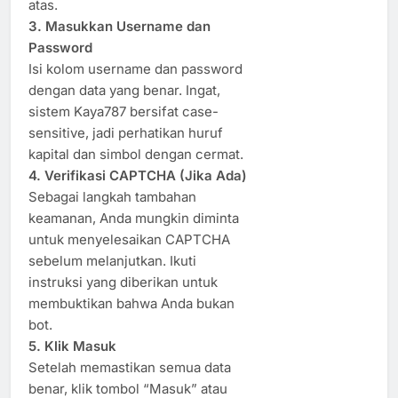
atas.
3. Masukkan Username dan
Password
Isi kolom username dan password
dengan data yang benar. Ingat,
sistem Kaya787 bersifat case-
sensitive, jadi perhatikan huruf
kapital dan simbol dengan cermat.
4. Verifikasi CAPTCHA (Jika Ada)
Sebagai langkah tambahan
keamanan, Anda mungkin diminta
untuk menyelesaikan CAPTCHA
sebelum melanjutkan. Ikuti
instruksi yang diberikan untuk
membuktikan bahwa Anda bukan
bot.
5. Klik Masuk
Setelah memastikan semua data
benar, klik tombol “Masuk” atau