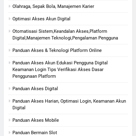
Olahraga, Sepak Bola, Manajemen Karier
Optimasi Akses Akun Digital
Otomatisasi Sistem,Keandalan Akses,Platform
Digital,Manajemen Teknologi,Pengalaman Pengguna
Panduan Akses & Teknologi Platform Online
Panduan Akses Akun Edukasi Pengguna Digital
Keamanan Login Tips Verifikasi Akses Dasar
Penggunaan Platform
Panduan Akses Digital
Panduan Akses Harian, Optimasi Login, Keamanan Akun
Digital
Panduan Akses Mobile
Panduan Bermain Slot