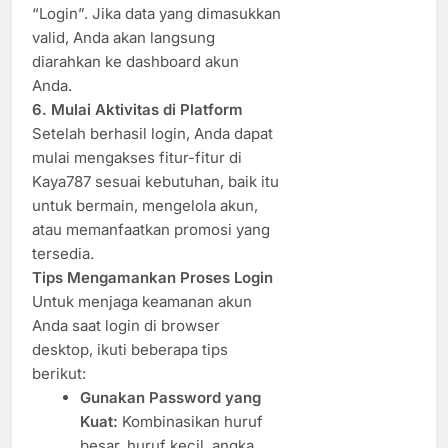
“Login”. Jika data yang dimasukkan
valid, Anda akan langsung
diarahkan ke dashboard akun
Anda.
6. Mulai Aktivitas di Platform
Setelah berhasil login, Anda dapat
mulai mengakses fitur-fitur di
Kaya787 sesuai kebutuhan, baik itu
untuk bermain, mengelola akun,
atau memanfaatkan promosi yang
tersedia.
Tips Mengamankan Proses Login
Untuk menjaga keamanan akun
Anda saat login di browser
desktop, ikuti beberapa tips
berikut:
Gunakan Password yang
Kuat:
Kombinasikan huruf
besar, huruf kecil, angka,