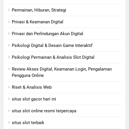
Permainan, Hiburan, Strategi
Privasi & Keamanan Digital
Privasi dan Perlindungan Akun Digital
Psikologi Digital & Desain Game Interaktif
Psikologi Permainan & Analisis Slot Digital
Review Akses Digital, Keamanan Login, Pengalaman
Pengguna Online
Riset & Analisis Web
situs slot gacor hari ini
situs slot online resmi terpercaya
situs slot terbaik