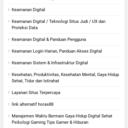
Keamanan Digital
Keamanan Digital / Teknologi Situs Judi / UX dan
Proteksi Data
Keamanan Digital & Panduan Pengguna
Keamanan Login Harian, Panduan Akses Digital
Keamanan Sistem & Infrastruktur Digital
Kesehatan, Produktivitas, Kesehatan Mental, Gaya Hidup
Sehat, Tidur dan Istirahat
Layanan Situs Terpercaya
link alternatif horas88
Manajemen Waktu Bermain Gaya Hidup Digital Sehat
Psikologi Gaming Tips Gamer & Hiburan