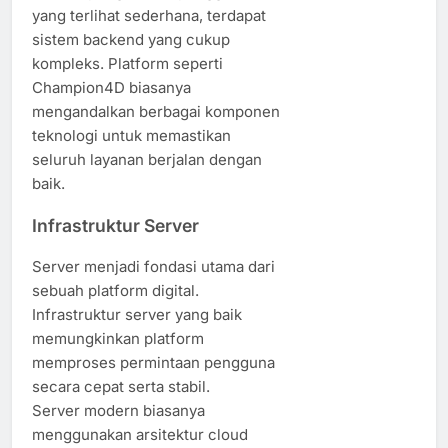
yang terlihat sederhana, terdapat
sistem backend yang cukup
kompleks. Platform seperti
Champion4D biasanya
mengandalkan berbagai komponen
teknologi untuk memastikan
seluruh layanan berjalan dengan
baik.
Infrastruktur Server
Server menjadi fondasi utama dari
sebuah platform digital.
Infrastruktur server yang baik
memungkinkan platform
memproses permintaan pengguna
secara cepat serta stabil.
Server modern biasanya
menggunakan arsitektur cloud