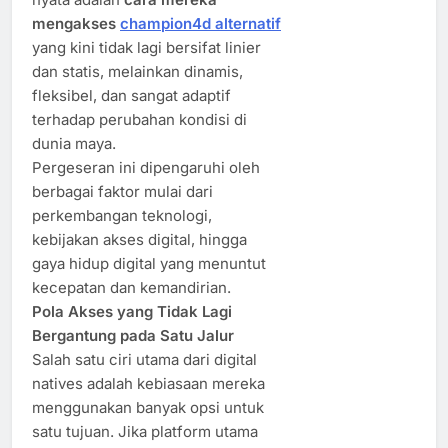
mengakses
champion4d alternatif
yang kini tidak lagi bersifat linier
dan statis, melainkan dinamis,
fleksibel, dan sangat adaptif
terhadap perubahan kondisi di
dunia maya.
Pergeseran ini dipengaruhi oleh
berbagai faktor mulai dari
perkembangan teknologi,
kebijakan akses digital, hingga
gaya hidup digital yang menuntut
kecepatan dan kemandirian.
Pola Akses yang Tidak Lagi
Bergantung pada Satu Jalur
Salah satu ciri utama dari digital
natives adalah kebiasaan mereka
menggunakan banyak opsi untuk
satu tujuan. Jika platform utama