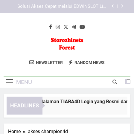
Skip
Cara Memastikan EDWINSLOT Login Berjalan
to
Stabil dan Lancar
content
Tips Menghindari Kesalahan Saat Login Edwinslot
Cara Mengenali Halaman TIARA4D Login yang
Resmi dan Aman
Solusi Akses Cepat melalui EDWINSLOT Link
Alternatif
Storozhinets
Jelajahi Keindahan Alam Di Storozhinets
Cara Memastikan EDWINSLOT Login Berjalan
NEWSLETTER
RANDOM NEWS
Stabil dan Lancar
Forest
Forest. Destinasi Ekowisata Yang
Tips Menghindari Kesalahan Saat Login Edwinslot
Sempurna Untuk Pecinta Alam.
MENU
ara Mengenali Halaman TIARA4D Login yang Resmi dan Ama
HEADLINES
Weeks Ago
Home
akses champion4d