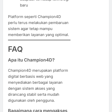
baru
Platform seperti Champion4D
perlu terus melakukan pembaruan
sistem agar tetap mampu
memberikan layanan yang optimal.
FAQ
Apa itu Champion4D?
Champion4D merupakan platform
digital berbasis web yang
menyediakan berbagai layanan
dengan sistem akses yang
dirancang stabil serta mudah
digunakan oleh pengguna.
Bagaimana cara mengakses