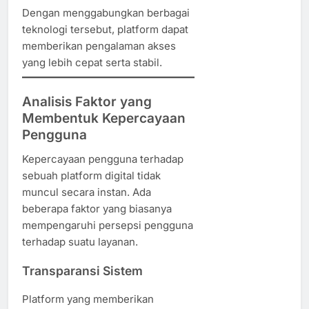
Dengan menggabungkan berbagai
teknologi tersebut, platform dapat
memberikan pengalaman akses
yang lebih cepat serta stabil.
Analisis Faktor yang
Membentuk Kepercayaan
Pengguna
Kepercayaan pengguna terhadap
sebuah platform digital tidak
muncul secara instan. Ada
beberapa faktor yang biasanya
mempengaruhi persepsi pengguna
terhadap suatu layanan.
Transparansi Sistem
Platform yang memberikan