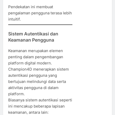
Pendekatan ini membuat
pengalaman pengguna terasa lebih
intuitif.
Sistem Autentikasi dan
Keamanan Pengguna
Keamanan merupakan elemen
penting dalam pengembangan
platform digital modern.
Champion4D menerapkan sistem
autentikasi pengguna yang
bertujuan melindungi data serta
aktivitas pengguna di dalam
platform.
Biasanya sistem autentikasi seperti
ini mencakup beberapa lapisan
keamanan, antara lain: