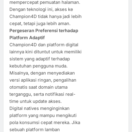
mempercepat pemuatan halaman.
Dengan teknologi ini, akses ke
Champion4D tidak hanya jadi lebih
cepat, tetapi juga lebih aman.
Pergeseran Preferensi terhadap
Platform Adaptif
Champion4D dan platform digital
lainnya kini dituntut untuk memiliki
sistem yang adaptif terhadap
kebutuhan pengguna muda.
Misalnya, dengan menyediakan
versi aplikasi ringan, pengalihan
otomatis saat domain utama
terganggu, serta notifikasi real-
time untuk update akses.
Digital natives menginginkan
platform yang mampu mengikuti
pola konsumsi cepat mereka. Jika
sebuah platform lamban