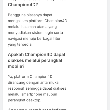
Champion4D?
Pengguna biasanya dapat
mengakses platform Champion4D
melalui halaman utama yang
menyediakan sistem login serta
navigasi menuju berbagai fitur
yang tersedia.
Apakah Champion4D dapat
diakses melalui perangkat
mobile?
Ya, platform Champion4D
dirancang dengan antarmuka
responsif sehingga dapat diakses
melalui smartphone maupun
perangkat desktop.