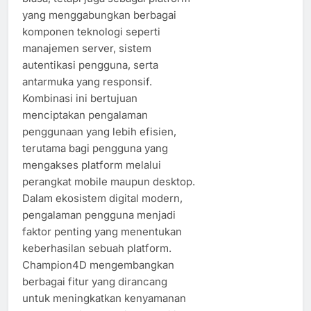
yang menggabungkan berbagai
komponen teknologi seperti
manajemen server, sistem
autentikasi pengguna, serta
antarmuka yang responsif.
Kombinasi ini bertujuan
menciptakan pengalaman
penggunaan yang lebih efisien,
terutama bagi pengguna yang
mengakses platform melalui
perangkat mobile maupun desktop.
Dalam ekosistem digital modern,
pengalaman pengguna menjadi
faktor penting yang menentukan
keberhasilan sebuah platform.
Champion4D mengembangkan
berbagai fitur yang dirancang
untuk meningkatkan kenyamanan