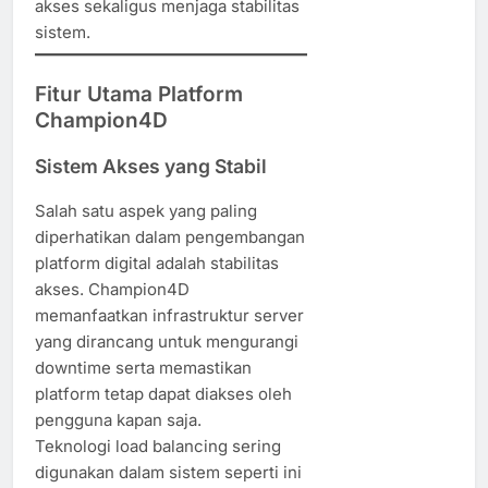
akses sekaligus menjaga stabilitas
sistem.
Fitur Utama Platform
Champion4D
Sistem Akses yang Stabil
Salah satu aspek yang paling
diperhatikan dalam pengembangan
platform digital adalah stabilitas
akses. Champion4D
memanfaatkan infrastruktur server
yang dirancang untuk mengurangi
downtime serta memastikan
platform tetap dapat diakses oleh
pengguna kapan saja.
Teknologi load balancing sering
digunakan dalam sistem seperti ini