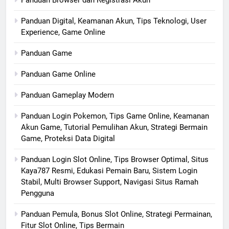
Panduan Digital, Keamanan Akun, Tips Teknologi, User
Experience, Game Online
Panduan Game
Panduan Game Online
Panduan Gameplay Modern
Panduan Login Pokemon, Tips Game Online, Keamanan
Akun Game, Tutorial Pemulihan Akun, Strategi Bermain
Game, Proteksi Data Digital
Panduan Login Slot Online, Tips Browser Optimal, Situs
Kaya787 Resmi, Edukasi Pemain Baru, Sistem Login
Stabil, Multi Browser Support, Navigasi Situs Ramah
Pengguna
Panduan Pemula, Bonus Slot Online, Strategi Permainan,
Fitur Slot Online, Tips Bermain