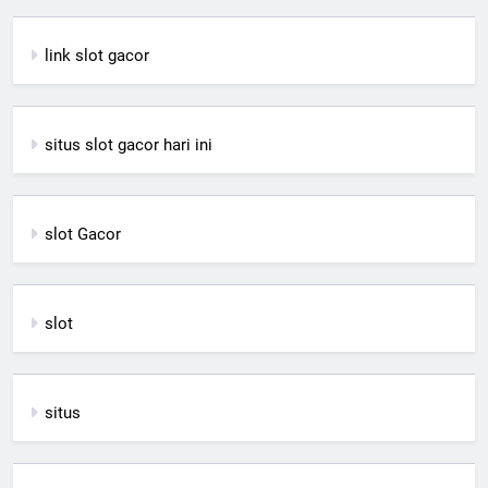
link slot gacor
situs slot gacor hari ini
slot Gacor
slot
situs