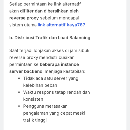
Setiap permintaan ke link alternatif
akan
difilter dan dibersihkan oleh
reverse proxy
sebelum mencapai
sistem utama
link alternatif kaya787
.
b.
Distribusi Trafik dan Load Balancing
Saat terjadi lonjakan akses di jam sibuk,
reverse proxy mendistribusikan
permintaan ke
beberapa instance
server backend
, menjaga kestabilan:
Tidak ada satu server yang
kelebihan beban
Waktu respons tetap rendah dan
konsisten
Pengguna merasakan
pengalaman yang cepat meski
trafik tinggi