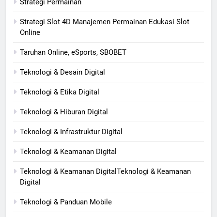
Strategi Permainan
Strategi Slot 4D Manajemen Permainan Edukasi Slot
Online
Taruhan Online, eSports, SBOBET
Teknologi & Desain Digital
Teknologi & Etika Digital
Teknologi & Hiburan Digital
Teknologi & Infrastruktur Digital
Teknologi & Keamanan Digital
Teknologi & Keamanan DigitalTeknologi & Keamanan
Digital
Teknologi & Panduan Mobile