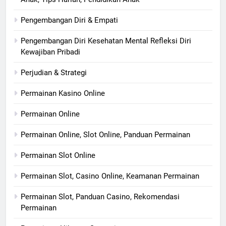
Pengembangan Diri & Empati
Pengembangan Diri Kesehatan Mental Refleksi Diri
Kewajiban Pribadi
Perjudian & Strategi
Permainan Kasino Online
Permainan Online
Permainan Online, Slot Online, Panduan Permainan
Permainan Slot Online
Permainan Slot, Casino Online, Keamanan Permainan
Permainan Slot, Panduan Casino, Rekomendasi
Permainan