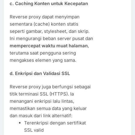
c.
Caching Konten untuk Kecepatan
Reverse proxy dapat menyimpan
sementara (cache) konten statis
seperti gambar, stylesheet, dan skrip.
Ini mengurangi beban server pusat dan
mempercepat waktu muat halaman
,
terutama saat pengguna sering
mengakses elemen yang sama.
d.
Enkripsi dan Validasi SSL
Reverse proxy juga berfungsi sebagai
titik terminasi SSL (HTTPS). Ia
menangani enkripsi lalu lintas,
memastikan semua data yang keluar
dan masuk dari link alternatif:
Terenkripsi dengan sertifikat
SSL valid