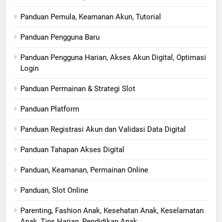
Panduan Pemula, Keamanan Akun, Tutorial
Panduan Pengguna Baru
Panduan Pengguna Harian, Akses Akun Digital, Optimasi
Login
Panduan Permainan & Strategi Slot
Panduan Platform
Panduan Registrasi Akun dan Validasi Data Digital
Panduan Tahapan Akses Digital
Panduan, Keamanan, Permainan Online
Panduan, Slot Online
Parenting, Fashion Anak, Kesehatan Anak, Keselamatan
Anak, Tips Harian, Pendidikan Anak