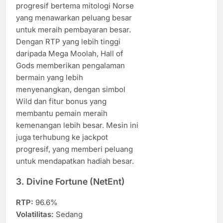
progresif bertema mitologi Norse
yang menawarkan peluang besar
untuk meraih pembayaran besar.
Dengan RTP yang lebih tinggi
daripada Mega Moolah, Hall of
Gods memberikan pengalaman
bermain yang lebih
menyenangkan, dengan simbol
Wild dan fitur bonus yang
membantu pemain meraih
kemenangan lebih besar. Mesin ini
juga terhubung ke jackpot
progresif, yang memberi peluang
untuk mendapatkan hadiah besar.
3.
Divine Fortune (NetEnt)
RTP:
96.6%
Volatilitas:
Sedang