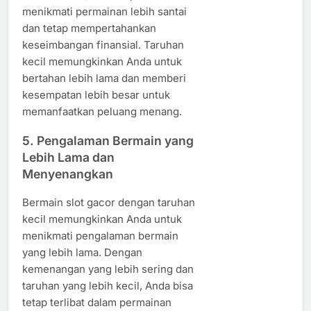
menikmati permainan lebih santai
dan tetap mempertahankan
keseimbangan finansial. Taruhan
kecil memungkinkan Anda untuk
bertahan lebih lama dan memberi
kesempatan lebih besar untuk
memanfaatkan peluang menang.
5.
Pengalaman Bermain yang
Lebih Lama dan
Menyenangkan
Bermain slot gacor dengan taruhan
kecil memungkinkan Anda untuk
menikmati pengalaman bermain
yang lebih lama. Dengan
kemenangan yang lebih sering dan
taruhan yang lebih kecil, Anda bisa
tetap terlibat dalam permainan