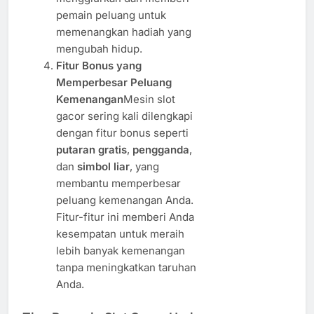
pemain peluang untuk
memenangkan hadiah yang
mengubah hidup.
Fitur Bonus yang
Memperbesar Peluang
Kemenangan
Mesin slot
gacor sering kali dilengkapi
dengan fitur bonus seperti
putaran gratis
,
pengganda
,
dan
simbol liar
, yang
membantu memperbesar
peluang kemenangan Anda.
Fitur-fitur ini memberi Anda
kesempatan untuk meraih
lebih banyak kemenangan
tanpa meningkatkan taruhan
Anda.