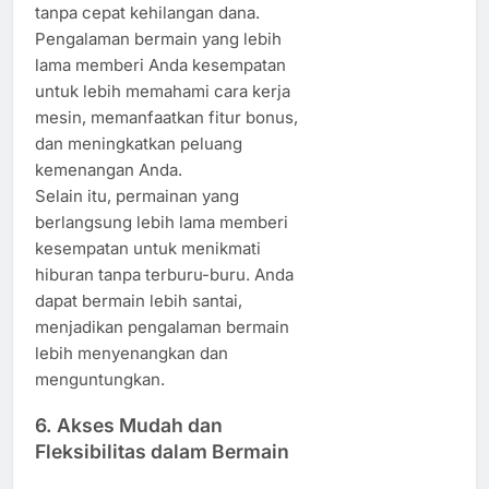
tanpa cepat kehilangan dana.
Pengalaman bermain yang lebih
lama memberi Anda kesempatan
untuk lebih memahami cara kerja
mesin, memanfaatkan fitur bonus,
dan meningkatkan peluang
kemenangan Anda.
Selain itu, permainan yang
berlangsung lebih lama memberi
kesempatan untuk menikmati
hiburan tanpa terburu-buru. Anda
dapat bermain lebih santai,
menjadikan pengalaman bermain
lebih menyenangkan dan
menguntungkan.
6.
Akses Mudah dan
Fleksibilitas dalam Bermain