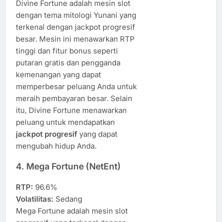
Divine Fortune adalah mesin slot
dengan tema mitologi Yunani yang
terkenal dengan jackpot progresif
besar. Mesin ini menawarkan RTP
tinggi dan fitur bonus seperti
putaran gratis dan pengganda
kemenangan yang dapat
memperbesar peluang Anda untuk
meraih pembayaran besar. Selain
itu, Divine Fortune menawarkan
peluang untuk mendapatkan
jackpot progresif
yang dapat
mengubah hidup Anda.
4.
Mega Fortune (NetEnt)
RTP:
96.6%
Volatilitas:
Sedang
Mega Fortune adalah mesin slot