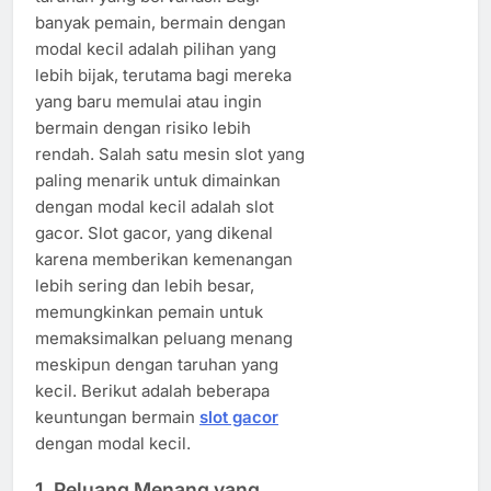
banyak pemain, bermain dengan
modal kecil adalah pilihan yang
lebih bijak, terutama bagi mereka
yang baru memulai atau ingin
bermain dengan risiko lebih
rendah. Salah satu mesin slot yang
paling menarik untuk dimainkan
dengan modal kecil adalah slot
gacor. Slot gacor, yang dikenal
karena memberikan kemenangan
lebih sering dan lebih besar,
memungkinkan pemain untuk
memaksimalkan peluang menang
meskipun dengan taruhan yang
kecil. Berikut adalah beberapa
keuntungan bermain
slot gacor
dengan modal kecil.
1.
Peluang Menang yang