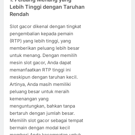
Lebih Tinggi dengan Taruhan
Rendah
Slot gacor dikenal dengan tingkat
pengembalian kepada pemain
(RTP) yang lebih tinggi, yang
memberikan peluang lebih besar
untuk menang. Dengan memilih
mesin slot gacor, Anda dapat
memanfaatkan RTP tinggi ini
meskipun dengan taruhan kecil.
Artinya, Anda masih memiliki
peluang besar untuk meraih
kemenangan yang
menguntungkan, bahkan tanpa
bertaruh dengan jumlah besar.
Memilih slot gacor sebagai tempat
bermain dengan modal kecil
memberi Anda kesempatan untuk