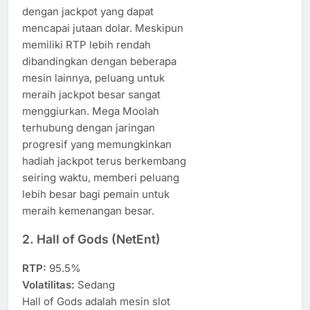
dengan jackpot yang dapat
mencapai jutaan dolar. Meskipun
memiliki RTP lebih rendah
dibandingkan dengan beberapa
mesin lainnya, peluang untuk
meraih jackpot besar sangat
menggiurkan. Mega Moolah
terhubung dengan jaringan
progresif yang memungkinkan
hadiah jackpot terus berkembang
seiring waktu, memberi peluang
lebih besar bagi pemain untuk
meraih kemenangan besar.
2.
Hall of Gods (NetEnt)
RTP:
95.5%
Volatilitas:
Sedang
Hall of Gods adalah mesin slot