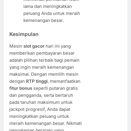
lama dan meningkatkan
peluang Anda untuk meraih
kemenangan besar.
Kesimpulan
Mesin
slot gacor
hari ini yang
memberikan pembayaran besar
adalah pilihan terbaik bagi pemain
yang ingin meraih kemenangan
maksimal. Dengan memilih mesin
dengan
RTP tinggi
, memanfaatkan
fitur bonus
seperti putaran gratis
dan pengganda, serta bertaruh
pada taruhan maksimum untuk
jackpot progresif, Anda dapat
meningkatkan peluang untuk
meraih kemenangan besar. Nikmati
pengalaman bermain yang