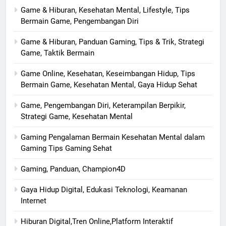
Game & Hiburan, Kesehatan Mental, Lifestyle, Tips
Bermain Game, Pengembangan Diri
Game & Hiburan, Panduan Gaming, Tips & Trik, Strategi
Game, Taktik Bermain
Game Online, Kesehatan, Keseimbangan Hidup, Tips
Bermain Game, Kesehatan Mental, Gaya Hidup Sehat
Game, Pengembangan Diri, Keterampilan Berpikir,
Strategi Game, Kesehatan Mental
Gaming Pengalaman Bermain Kesehatan Mental dalam
Gaming Tips Gaming Sehat
Gaming, Panduan, Champion4D
Gaya Hidup Digital, Edukasi Teknologi, Keamanan
Internet
Hiburan Digital,Tren Online,Platform Interaktif