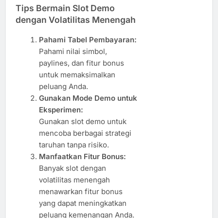
Tips Bermain Slot Demo
dengan Volatilitas Menengah
Pahami Tabel Pembayaran:
Pahami nilai simbol,
paylines, dan fitur bonus
untuk memaksimalkan
peluang Anda.
Gunakan Mode Demo untuk
Eksperimen:
Gunakan slot demo untuk
mencoba berbagai strategi
taruhan tanpa risiko.
Manfaatkan Fitur Bonus:
Banyak slot dengan
volatilitas menengah
menawarkan fitur bonus
yang dapat meningkatkan
peluang kemenangan Anda.