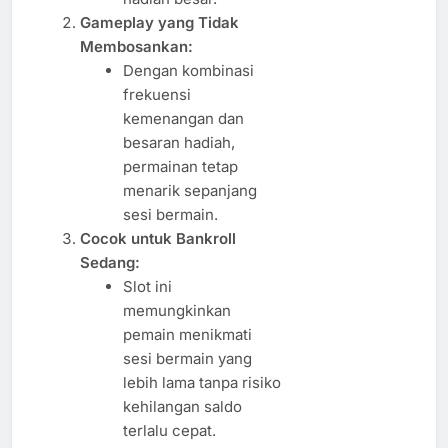
Gameplay yang Tidak
Membosankan:
Dengan kombinasi
frekuensi
kemenangan dan
besaran hadiah,
permainan tetap
menarik sepanjang
sesi bermain.
Cocok untuk Bankroll
Sedang:
Slot ini
memungkinkan
pemain menikmati
sesi bermain yang
lebih lama tanpa risiko
kehilangan saldo
terlalu cepat.