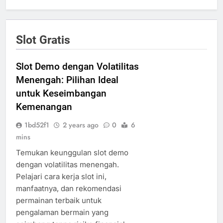
Slot Gratis
Slot Demo dengan Volatilitas
Menengah: Pilihan Ideal
untuk Keseimbangan
Kemenangan
1bd52f1
2 years ago
0
6
mins
Temukan keunggulan slot demo
dengan volatilitas menengah.
Pelajari cara kerja slot ini,
manfaatnya, dan rekomendasi
permainan terbaik untuk
pengalaman bermain yang