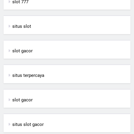
slot 777
situs slot
slot gacor
situs terpercaya
slot gacor
situs slot gacor