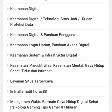
Keamanan Digital
Keamanan Digital / Teknologi Situs Judi / UX dan
Proteksi Data
Keamanan Digital & Panduan Pengguna
Keamanan Login Harian, Panduan Akses Digital
Keamanan Sistem & Infrastruktur Digital
Kesehatan, Produktivitas, Kesehatan Mental, Gaya Hidup
Sehat, Tidur dan Istirahat
Layanan Situs Terpercaya
link alternatif horas88
Manajemen Waktu Bermain Gaya Hidup Digital Sehat
Psikologi Gaming Tips Gamer & Hiburan