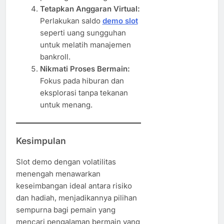
Tetapkan Anggaran Virtual:
Perlakukan saldo
demo slot
seperti uang sungguhan
untuk melatih manajemen
bankroll.
Nikmati Proses Bermain:
Fokus pada hiburan dan
eksplorasi tanpa tekanan
untuk menang.
Kesimpulan
Slot demo dengan volatilitas
menengah menawarkan
keseimbangan ideal antara risiko
dan hadiah, menjadikannya pilihan
sempurna bagi pemain yang
mencari pengalaman bermain yang