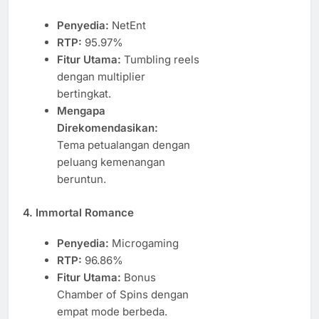
Penyedia:
NetEnt
RTP:
95.97%
Fitur Utama:
Tumbling reels
dengan multiplier
bertingkat.
Mengapa
Direkomendasikan:
Tema petualangan dengan
peluang kemenangan
beruntun.
4. Immortal Romance
Penyedia:
Microgaming
RTP:
96.86%
Fitur Utama:
Bonus
Chamber of Spins dengan
empat mode berbeda.