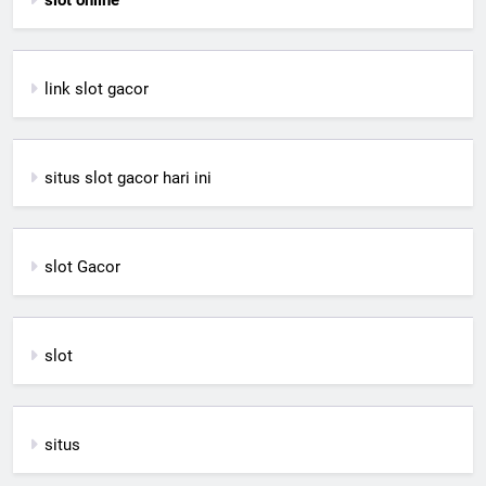
slot online
link slot gacor
situs slot gacor hari ini
slot Gacor
slot
situs