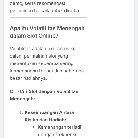
demo, serta rekomendasi
permainan terbaik untuk dicoba.
Apa Itu Volatilitas Menengah
dalam Slot Online?
Volatilitas adalah ukuran risiko
dalam permainan slot yang
menentukan seberapa sering
kemenangan terjadi dan seberapa
besar hadiahnya.
Ciri-Ciri Slot dengan Volatilitas
Menengah:
Keseimbangan Antara
Risiko dan Hadiah:
Kemenangan terjadi
dengan frekuensi