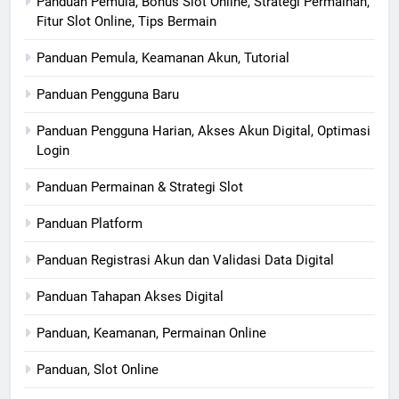
Panduan Pemula, Bonus Slot Online, Strategi Permainan,
Fitur Slot Online, Tips Bermain
Panduan Pemula, Keamanan Akun, Tutorial
Panduan Pengguna Baru
Panduan Pengguna Harian, Akses Akun Digital, Optimasi
Login
Panduan Permainan & Strategi Slot
Panduan Platform
Panduan Registrasi Akun dan Validasi Data Digital
Panduan Tahapan Akses Digital
Panduan, Keamanan, Permainan Online
Panduan, Slot Online