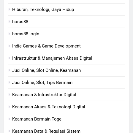
Hiburan, Teknologi, Gaya Hidup
horas88
horas88 login
Indie Games & Game Development
Infrastruktur & Manajemen Akses Digital
Judi Online, Slot Online, Keamanan
Judi Online, Slot, Tips Bermain
Keamanan & Infrastruktur Digital
Keamanan Akses & Teknologi Digital
Keamanan Bermain Togel
Keamanan Data & Regulasi Sistem