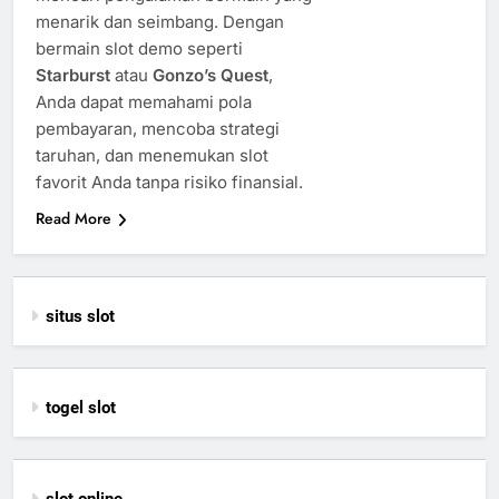
menarik dan seimbang. Dengan
bermain slot demo seperti
Starburst
atau
Gonzo’s Quest
,
Anda dapat memahami pola
pembayaran, mencoba strategi
taruhan, dan menemukan slot
favorit Anda tanpa risiko finansial.
Read More
situs slot
togel slot