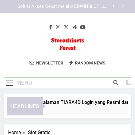
Skip
Cara Memastikan EDWINSLOT Login Berjalan
to
Stabil dan Lancar
content
Tips Menghindari Kesalahan Saat Login Edwinslot
Cara Mengenali Halaman TIARA4D Login yang
Resmi dan Aman
Solusi Akses Cepat melalui EDWINSLOT Link
Alternatif
Storozhinets
Jelajahi Keindahan Alam Di Storozhinets
Cara Memastikan EDWINSLOT Login Berjalan
NEWSLETTER
RANDOM NEWS
Stabil dan Lancar
Forest
Forest. Destinasi Ekowisata Yang
Tips Menghindari Kesalahan Saat Login Edwinslot
Sempurna Untuk Pecinta Alam.
MENU
ra Mengenali Halaman TIARA4D Login yang Resmi dan Aman
HEADLINES
Weeks Ago
Home
Slot Gratis