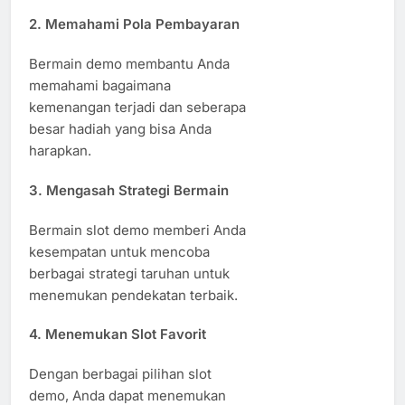
2. Memahami Pola Pembayaran
Bermain demo membantu Anda
memahami bagaimana
kemenangan terjadi dan seberapa
besar hadiah yang bisa Anda
harapkan.
3. Mengasah Strategi Bermain
Bermain slot demo memberi Anda
kesempatan untuk mencoba
berbagai strategi taruhan untuk
menemukan pendekatan terbaik.
4. Menemukan Slot Favorit
Dengan berbagai pilihan slot
demo, Anda dapat menemukan