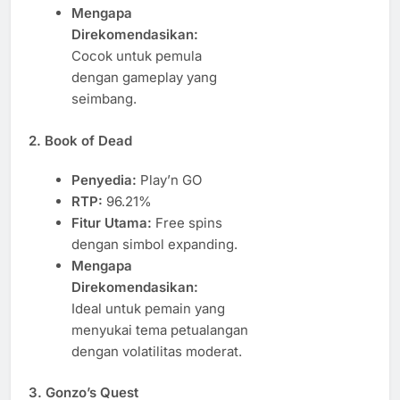
Mengapa
Direkomendasikan:
Cocok untuk pemula
dengan gameplay yang
seimbang.
2. Book of Dead
Penyedia:
Play’n GO
RTP:
96.21%
Fitur Utama:
Free spins
dengan simbol expanding.
Mengapa
Direkomendasikan:
Ideal untuk pemain yang
menyukai tema petualangan
dengan volatilitas moderat.
3. Gonzo’s Quest