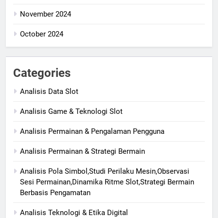
November 2024
October 2024
Categories
Analisis Data Slot
Analisis Game & Teknologi Slot
Analisis Permainan & Pengalaman Pengguna
Analisis Permainan & Strategi Bermain
Analisis Pola Simbol,Studi Perilaku Mesin,Observasi
Sesi Permainan,Dinamika Ritme Slot,Strategi Bermain
Berbasis Pengamatan
Analisis Teknologi & Etika Digital