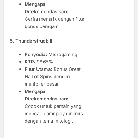
Mengapa
Direkomendasikan:
Cerita menarik dengan fitur
bonus beragam.
5. Thunderstruck II
Penyedia:
Microgaming
RTP:
96.65%
Fitur Utama:
Bonus Great
Hall of Spins dengan
multiplier besar.
Mengapa
Direkomendasikan:
Cocok untuk pemain yang
mencari gameplay dinamis
dengan tema mitologi.