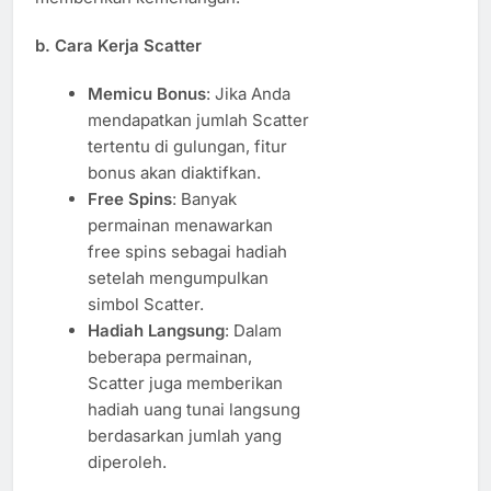
b. Cara Kerja Scatter
Memicu Bonus
: Jika Anda
mendapatkan jumlah Scatter
tertentu di gulungan, fitur
bonus akan diaktifkan.
Free Spins
: Banyak
permainan menawarkan
free spins sebagai hadiah
setelah mengumpulkan
simbol Scatter.
Hadiah Langsung
: Dalam
beberapa permainan,
Scatter juga memberikan
hadiah uang tunai langsung
berdasarkan jumlah yang
diperoleh.