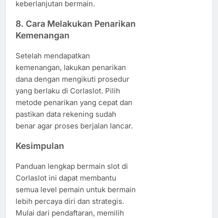
keberlanjutan bermain.
8. Cara Melakukan Penarikan
Kemenangan
Setelah mendapatkan
kemenangan, lakukan penarikan
dana dengan mengikuti prosedur
yang berlaku di Corlaslot. Pilih
metode penarikan yang cepat dan
pastikan data rekening sudah
benar agar proses berjalan lancar.
Kesimpulan
Panduan lengkap bermain slot di
Corlaslot ini dapat membantu
semua level pemain untuk bermain
lebih percaya diri dan strategis.
Mulai dari pendaftaran, memilih