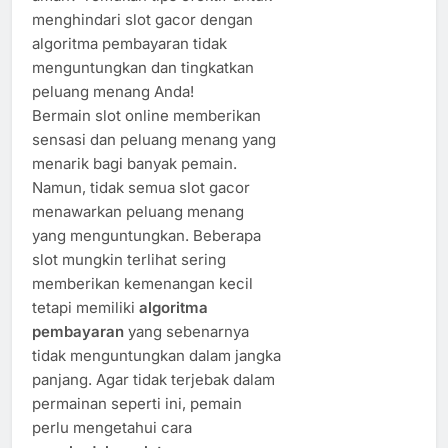
menghindari slot gacor dengan
algoritma pembayaran tidak
menguntungkan dan tingkatkan
peluang menang Anda!
Bermain slot online memberikan
sensasi dan peluang menang yang
menarik bagi banyak pemain.
Namun, tidak semua slot gacor
menawarkan peluang menang
yang menguntungkan. Beberapa
slot mungkin terlihat sering
memberikan kemenangan kecil
tetapi memiliki
algoritma
pembayaran
yang sebenarnya
tidak menguntungkan dalam jangka
panjang. Agar tidak terjebak dalam
permainan seperti ini, pemain
perlu mengetahui cara