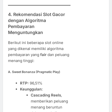
4. Rekomendasi Slot Gacor
dengan Algoritma
Pembayaran
Menguntungkan
Berikut ini beberapa slot online
yang dikenal memiliki algoritma
pembayaran yang
fair
dan peluang
menang tinggi:
A. Sweet Bonanza (Pragmatic Play)
RTP:
96,51%
Keunggulan:
Cascading Reels
,
memberikan peluang
menang beruntun