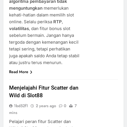
algoritma pembayaran tidak
menguntungkan
memerlukan
kehati-hatian dalam memilih slot
online. Selalu periksa
RTP
,
volatilitas
, dan fitur bonus slot
sebelum bermain. Jangan hanya
tergoda dengan kemenangan kecil
tetapi sering, tetapi perhatikan
juga apakah saldo Anda tetap stabil
atau justru terus menurun.
Read More
Menjelajahi Fitur Scatter dan
Wild di Slot88
1bd52f1
2 years ago
0
7
mins
Pelajari peran fitur Scatter dan