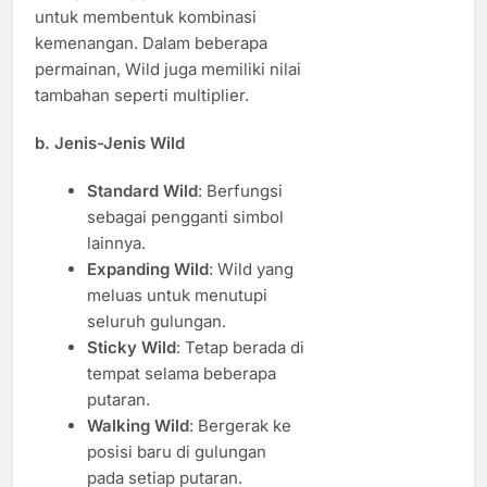
untuk membentuk kombinasi
kemenangan. Dalam beberapa
permainan, Wild juga memiliki nilai
tambahan seperti multiplier.
b. Jenis-Jenis Wild
Standard Wild
: Berfungsi
sebagai pengganti simbol
lainnya.
Expanding Wild
: Wild yang
meluas untuk menutupi
seluruh gulungan.
Sticky Wild
: Tetap berada di
tempat selama beberapa
putaran.
Walking Wild
: Bergerak ke
posisi baru di gulungan
pada setiap putaran.