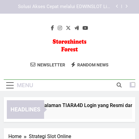
Skip
Cara Memastikan EDWINSLOT Login Berjalan
to
Stabil dan Lancar
content
Tips Menghindari Kesalahan Saat Login Edwinslot
Cara Mengenali Halaman TIARA4D Login yang
Resmi dan Aman
Solusi Akses Cepat melalui EDWINSLOT Link
Alternatif
Storozhinets
Jelajahi Keindahan Alam Di Storozhinets
Cara Memastikan EDWINSLOT Login Berjalan
NEWSLETTER
RANDOM NEWS
Stabil dan Lancar
Forest
Forest. Destinasi Ekowisata Yang
Tips Menghindari Kesalahan Saat Login Edwinslot
Sempurna Untuk Pecinta Alam.
MENU
ara Mengenali Halaman TIARA4D Login yang Resmi dan Aman
HEADLINES
Month Ago
Home
Strategi Slot Online