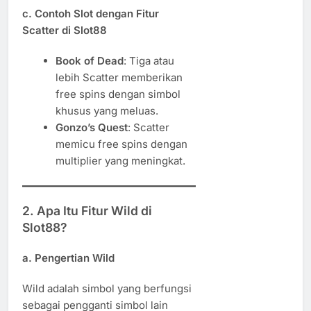
c. Contoh Slot dengan Fitur
Scatter di Slot88
Book of Dead
: Tiga atau
lebih Scatter memberikan
free spins dengan simbol
khusus yang meluas.
Gonzo’s Quest
: Scatter
memicu free spins dengan
multiplier yang meningkat.
2. Apa Itu Fitur Wild di
Slot88?
a. Pengertian Wild
Wild adalah simbol yang berfungsi
sebagai pengganti simbol lain