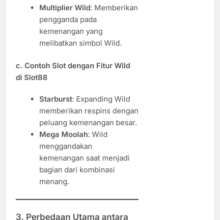
Multiplier Wild
: Memberikan
pengganda pada
kemenangan yang
melibatkan simbol Wild.
c. Contoh Slot dengan Fitur Wild
di Slot88
Starburst
: Expanding Wild
memberikan respins dengan
peluang kemenangan besar.
Mega Moolah
: Wild
menggandakan
kemenangan saat menjadi
bagian dari kombinasi
menang.
3. Perbedaan Utama antara