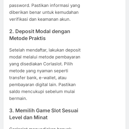
password. Pastikan informasi yang
diberikan benar untuk kemudahan
verifikasi dan keamanan akun.
2. Deposit Modal dengan
Metode Praktis
Setelah mendaftar, lakukan deposit
modal melalui metode pembayaran
yang disediakan Corlaslot. Pilih
metode yang nyaman seperti
transfer bank, e-wallet, atau
pembayaran digital lain. Pastikan
saldo mencukupi sebelum mulai
bermain.
3. Memilih Game Slot Sesuai
Level dan Minat