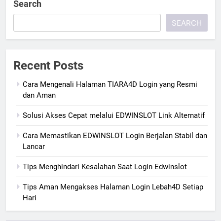
Search
SEARCH
Recent Posts
Cara Mengenali Halaman TIARA4D Login yang Resmi
dan Aman
Solusi Akses Cepat melalui EDWINSLOT Link Alternatif
Cara Memastikan EDWINSLOT Login Berjalan Stabil dan
Lancar
Tips Menghindari Kesalahan Saat Login Edwinslot
Tips Aman Mengakses Halaman Login Lebah4D Setiap
Hari