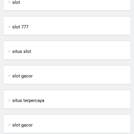
slot
slot 777
situs slot
slot gacor
situs terpercaya
slot gacor