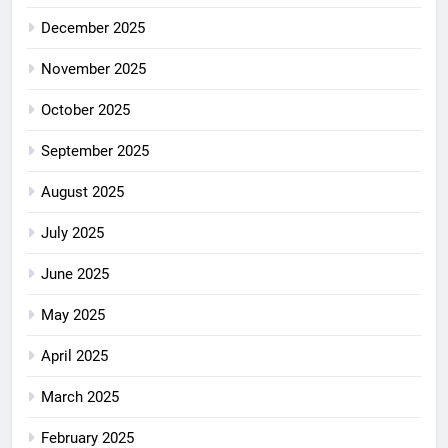
December 2025
November 2025
October 2025
September 2025
August 2025
July 2025
June 2025
May 2025
April 2025
March 2025
February 2025