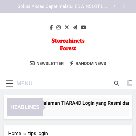
Skip
Cara Memastikan EDWINSLOT Login Berjalan
to
Stabil dan Lancar
content
Tips Menghindari Kesalahan Saat Login Edwinslot
Cara Mengenali Halaman TIARA4D Login yang
Resmi dan Aman
Solusi Akses Cepat melalui EDWINSLOT Link
Alternatif
Storozhinets
Jelajahi Keindahan Alam Di Storozhinets
Cara Memastikan EDWINSLOT Login Berjalan
NEWSLETTER
RANDOM NEWS
Stabil dan Lancar
Forest
Forest. Destinasi Ekowisata Yang
Tips Menghindari Kesalahan Saat Login Edwinslot
Sempurna Untuk Pecinta Alam.
MENU
ara Mengenali Halaman TIARA4D Login yang Resmi dan Ama
HEADLINES
Month Ago
Home
tips login