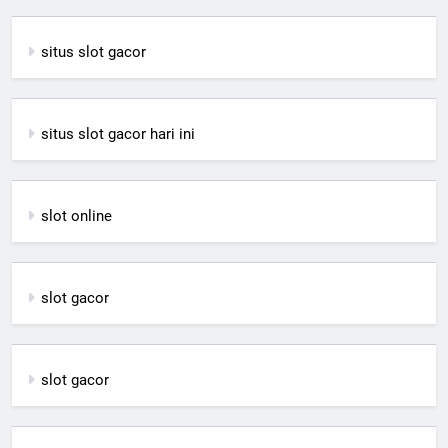
situs slot gacor
situs slot gacor hari ini
slot online
slot gacor
slot gacor