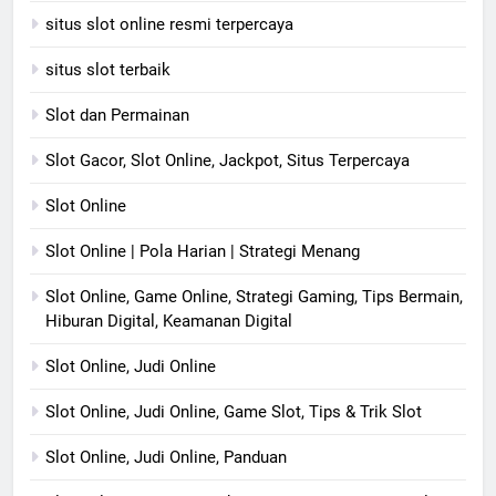
situs slot online resmi terpercaya
situs slot terbaik
Slot dan Permainan
Slot Gacor, Slot Online, Jackpot, Situs Terpercaya
Slot Online
Slot Online | Pola Harian | Strategi Menang
Slot Online, Game Online, Strategi Gaming, Tips Bermain,
Hiburan Digital, Keamanan Digital
Slot Online, Judi Online
Slot Online, Judi Online, Game Slot, Tips & Trik Slot
Slot Online, Judi Online, Panduan