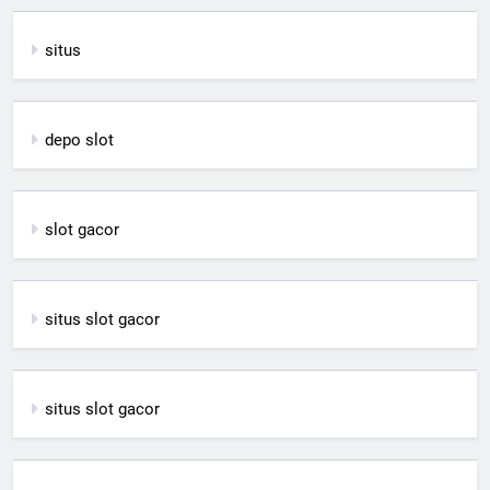
situs
depo slot
slot gacor
situs slot gacor
situs slot gacor