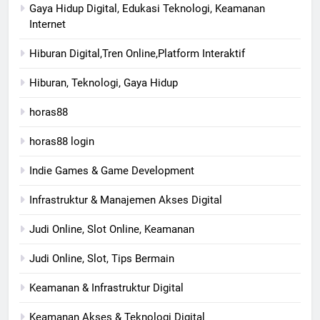
Gaya Hidup Digital, Edukasi Teknologi, Keamanan
Internet
Hiburan Digital,Tren Online,Platform Interaktif
Hiburan, Teknologi, Gaya Hidup
horas88
horas88 login
Indie Games & Game Development
Infrastruktur & Manajemen Akses Digital
Judi Online, Slot Online, Keamanan
Judi Online, Slot, Tips Bermain
Keamanan & Infrastruktur Digital
Keamanan Akses & Teknologi Digital