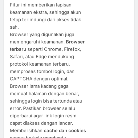
Fitur ini memberikan lapisan
keamanan ekstra, sehingga akun
tetap terlindungi dari akses tidak
sah.
Browser yang digunakan juga
memengaruhi keamanan.
Browser
terbaru
seperti Chrome, Firefox,
Safari, atau Edge mendukung
protokol keamanan terbaru,
memproses tombol login, dan
CAPTCHA dengan optimal.
Browser lama kadang gagal
memuat halaman dengan benar,
sehingga login bisa tertunda atau
error. Pastikan browser selalu
diperbarui agar link login resmi
dapat diakses dengan lancar.
Membersihkan
cache dan cookies
secara berkala membantu