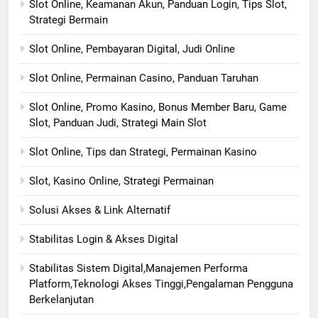
Slot Online, Keamanan Akun, Panduan Login, Tips Slot,
Strategi Bermain
Slot Online, Pembayaran Digital, Judi Online
Slot Online, Permainan Casino, Panduan Taruhan
Slot Online, Promo Kasino, Bonus Member Baru, Game
Slot, Panduan Judi, Strategi Main Slot
Slot Online, Tips dan Strategi, Permainan Kasino
Slot, Kasino Online, Strategi Permainan
Solusi Akses & Link Alternatif
Stabilitas Login & Akses Digital
Stabilitas Sistem Digital,Manajemen Performa
Platform,Teknologi Akses Tinggi,Pengalaman Pengguna
Berkelanjutan