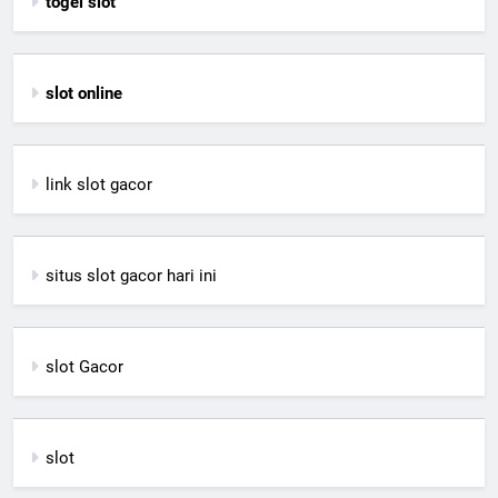
togel slot
slot online
link slot gacor
situs slot gacor hari ini
slot Gacor
slot