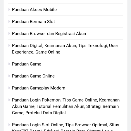
Panduan Akses Mobile
Panduan Bermain Slot
Panduan Browser dan Registrasi Akun
Panduan Digital, Keamanan Akun, Tips Teknologi, User
Experience, Game Online
Panduan Game
Panduan Game Online
Panduan Gameplay Modern
Panduan Login Pokemon, Tips Game Online, Keamanan
Akun Game, Tutorial Pemulihan Akun, Strategi Bermain
Game, Proteksi Data Digital
Panduan Login Slot Online, Tips Browser Optimal, Situs