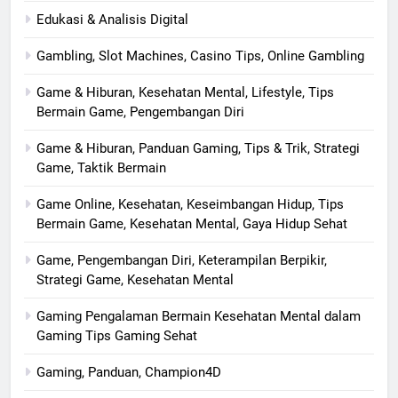
Edukasi & Analisis Digital
Gambling, Slot Machines, Casino Tips, Online Gambling
Game & Hiburan, Kesehatan Mental, Lifestyle, Tips
Bermain Game, Pengembangan Diri
Game & Hiburan, Panduan Gaming, Tips & Trik, Strategi
Game, Taktik Bermain
Game Online, Kesehatan, Keseimbangan Hidup, Tips
Bermain Game, Kesehatan Mental, Gaya Hidup Sehat
Game, Pengembangan Diri, Keterampilan Berpikir,
Strategi Game, Kesehatan Mental
Gaming Pengalaman Bermain Kesehatan Mental dalam
Gaming Tips Gaming Sehat
Gaming, Panduan, Champion4D