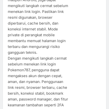
mengikuti langkah cermat sebelum
menekan link login. Pastikan link
resmi digunakan, browser
diperbarui, cache bersih, dan
koneksi internet stabil. Mode
private di perangkat mobile
membantu memuat halaman login
terbaru dan mengurangi risiko
gangguan teknis.
Dengan mengikuti langkah cermat
sebelum menekan link login
Pokemon787, pengguna dapat
mengakses akun dengan cepat,
aman, dan nyaman. Penggunaan
link resmi, browser terbaru, cache
bersih, koneksi stabil, bookmark
aman, password manager, dan fitur
keamanan tambahan seperti 2FA