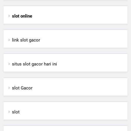
slot online
link slot gacor
situs slot gacor hari ini
slot Gacor
slot