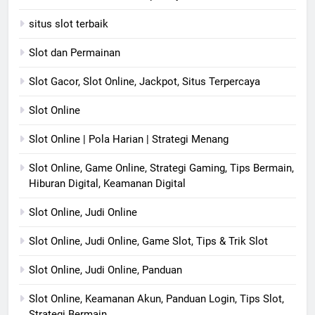
situs slot terbaik
Slot dan Permainan
Slot Gacor, Slot Online, Jackpot, Situs Terpercaya
Slot Online
Slot Online | Pola Harian | Strategi Menang
Slot Online, Game Online, Strategi Gaming, Tips Bermain,
Hiburan Digital, Keamanan Digital
Slot Online, Judi Online
Slot Online, Judi Online, Game Slot, Tips & Trik Slot
Slot Online, Judi Online, Panduan
Slot Online, Keamanan Akun, Panduan Login, Tips Slot,
Strategi Bermain