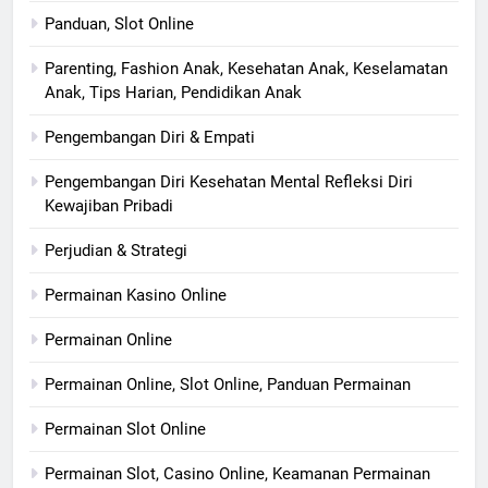
Panduan, Slot Online
Parenting, Fashion Anak, Kesehatan Anak, Keselamatan
Anak, Tips Harian, Pendidikan Anak
Pengembangan Diri & Empati
Pengembangan Diri Kesehatan Mental Refleksi Diri
Kewajiban Pribadi
Perjudian & Strategi
Permainan Kasino Online
Permainan Online
Permainan Online, Slot Online, Panduan Permainan
Permainan Slot Online
Permainan Slot, Casino Online, Keamanan Permainan