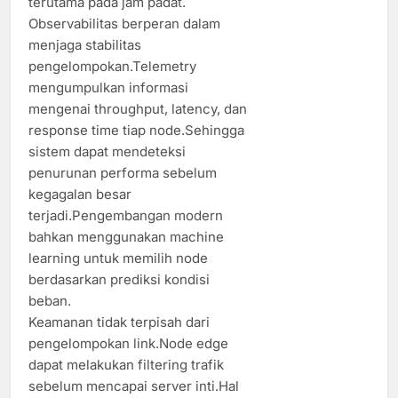
terutama pada jam padat.
Observabilitas berperan dalam
menjaga stabilitas
pengelompokan.Telemetry
mengumpulkan informasi
mengenai throughput, latency, dan
response time tiap node.Sehingga
sistem dapat mendeteksi
penurunan performa sebelum
kegagalan besar
terjadi.Pengembangan modern
bahkan menggunakan machine
learning untuk memilih node
berdasarkan prediksi kondisi
beban.
Keamanan tidak terpisah dari
pengelompokan link.Node edge
dapat melakukan filtering trafik
sebelum mencapai server inti.Hal