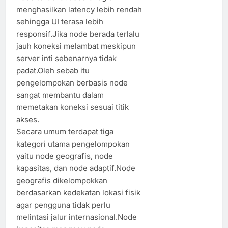
menghasilkan latency lebih rendah
sehingga UI terasa lebih
responsif.Jika node berada terlalu
jauh koneksi melambat meskipun
server inti sebenarnya tidak
padat.Oleh sebab itu
pengelompokan berbasis node
sangat membantu dalam
memetakan koneksi sesuai titik
akses.
Secara umum terdapat tiga
kategori utama pengelompokan
yaitu node geografis, node
kapasitas, dan node adaptif.Node
geografis dikelompokkan
berdasarkan kedekatan lokasi fisik
agar pengguna tidak perlu
melintasi jalur internasional.Node