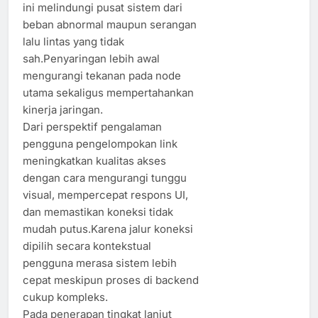
ini melindungi pusat sistem dari
beban abnormal maupun serangan
lalu lintas yang tidak
sah.Penyaringan lebih awal
mengurangi tekanan pada node
utama sekaligus mempertahankan
kinerja jaringan.
Dari perspektif pengalaman
pengguna pengelompokan link
meningkatkan kualitas akses
dengan cara mengurangi tunggu
visual, mempercepat respons UI,
dan memastikan koneksi tidak
mudah putus.Karena jalur koneksi
dipilih secara kontekstual
pengguna merasa sistem lebih
cepat meskipun proses di backend
cukup kompleks.
Pada penerapan tingkat lanjut