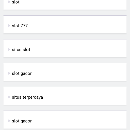
slot
slot 777
situs slot
slot gacor
situs terpercaya
slot gacor