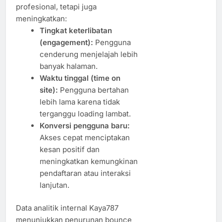
profesional, tetapi juga
meningkatkan:
Tingkat keterlibatan
(engagement):
Pengguna
cenderung menjelajah lebih
banyak halaman.
Waktu tinggal (time on
site):
Pengguna bertahan
lebih lama karena tidak
terganggu loading lambat.
Konversi pengguna baru:
Akses cepat menciptakan
kesan positif dan
meningkatkan kemungkinan
pendaftaran atau interaksi
lanjutan.
Data analitik internal Kaya787
menunjukkan penurunan bounce