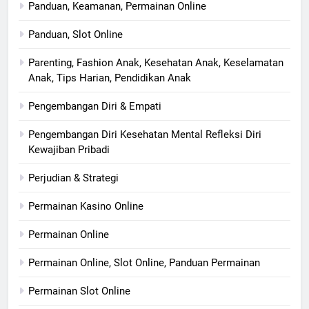
Panduan, Keamanan, Permainan Online
Panduan, Slot Online
Parenting, Fashion Anak, Kesehatan Anak, Keselamatan
Anak, Tips Harian, Pendidikan Anak
Pengembangan Diri & Empati
Pengembangan Diri Kesehatan Mental Refleksi Diri
Kewajiban Pribadi
Perjudian & Strategi
Permainan Kasino Online
Permainan Online
Permainan Online, Slot Online, Panduan Permainan
Permainan Slot Online