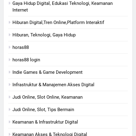
Gaya Hidup Digital, Edukasi Teknologi, Keamanan
Internet
Hiburan Digital,Tren Online,Platform Interaktif
Hiburan, Teknologi, Gaya Hidup
horas88
horas88 login
Indie Games & Game Development
Infrastruktur & Manajemen Akses Digital
Judi Online, Slot Online, Keamanan
Judi Online, Slot, Tips Bermain
Keamanan & Infrastruktur Digital
Keamanan Akses & Teknologi Digital