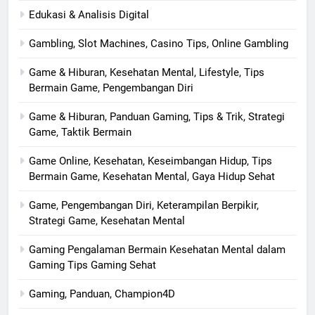
Edukasi & Analisis Digital
Gambling, Slot Machines, Casino Tips, Online Gambling
Game & Hiburan, Kesehatan Mental, Lifestyle, Tips
Bermain Game, Pengembangan Diri
Game & Hiburan, Panduan Gaming, Tips & Trik, Strategi
Game, Taktik Bermain
Game Online, Kesehatan, Keseimbangan Hidup, Tips
Bermain Game, Kesehatan Mental, Gaya Hidup Sehat
Game, Pengembangan Diri, Keterampilan Berpikir,
Strategi Game, Kesehatan Mental
Gaming Pengalaman Bermain Kesehatan Mental dalam
Gaming Tips Gaming Sehat
Gaming, Panduan, Champion4D