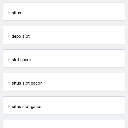
situs
depo slot
slot gacor
situs slot gacor
situs slot gacor