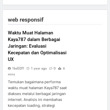
web responsif
Waktu Muat Halaman
Kaya787 dalam Berbagai
Jaringan: Evaluasi
Kecepatan dan Optimalisasi
UX
1bd52f1
1 year ago
0
6
mins
Temukan bagaimana performa
waktu muat halaman Kaya787 saat
diakses melalui berbagai jaringan
internet. Analisis ini membahas
kecepatan loading, strategi