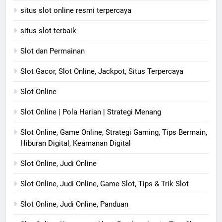
situs slot online resmi terpercaya
situs slot terbaik
Slot dan Permainan
Slot Gacor, Slot Online, Jackpot, Situs Terpercaya
Slot Online
Slot Online | Pola Harian | Strategi Menang
Slot Online, Game Online, Strategi Gaming, Tips Bermain,
Hiburan Digital, Keamanan Digital
Slot Online, Judi Online
Slot Online, Judi Online, Game Slot, Tips & Trik Slot
Slot Online, Judi Online, Panduan