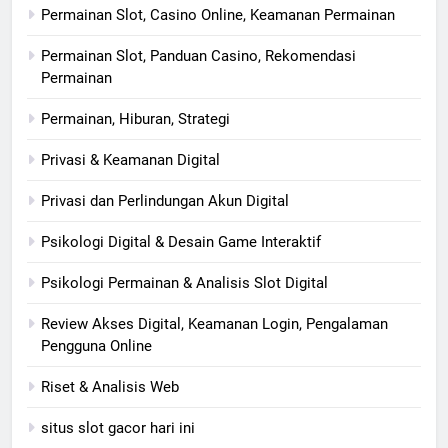
Permainan Slot, Casino Online, Keamanan Permainan
Permainan Slot, Panduan Casino, Rekomendasi
Permainan
Permainan, Hiburan, Strategi
Privasi & Keamanan Digital
Privasi dan Perlindungan Akun Digital
Psikologi Digital & Desain Game Interaktif
Psikologi Permainan & Analisis Slot Digital
Review Akses Digital, Keamanan Login, Pengalaman
Pengguna Online
Riset & Analisis Web
situs slot gacor hari ini