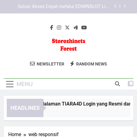
Skip
Cara Memastikan EDWINSLOT Login Berjalan
to
Stabil dan Lancar
content
Tips Menghindari Kesalahan Saat Login Edwinslot
Cara Mengenali Halaman TIARA4D Login yang
Resmi dan Aman
Solusi Akses Cepat melalui EDWINSLOT Link
Alternatif
Storozhinets
Jelajahi Keindahan Alam Di Storozhinets
Cara Memastikan EDWINSLOT Login Berjalan
NEWSLETTER
RANDOM NEWS
Stabil dan Lancar
Forest
Forest. Destinasi Ekowisata Yang
Tips Menghindari Kesalahan Saat Login Edwinslot
Sempurna Untuk Pecinta Alam.
MENU
ara Mengenali Halaman TIARA4D Login yang Resmi dan Ama
HEADLINES
Month Ago
Home
web responsif