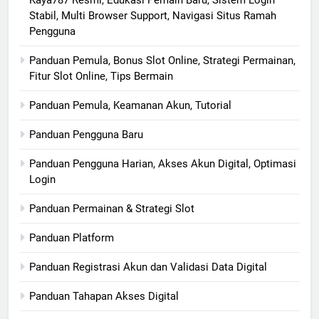
Stabil, Multi Browser Support, Navigasi Situs Ramah
Pengguna
Panduan Pemula, Bonus Slot Online, Strategi Permainan,
Fitur Slot Online, Tips Bermain
Panduan Pemula, Keamanan Akun, Tutorial
Panduan Pengguna Baru
Panduan Pengguna Harian, Akses Akun Digital, Optimasi
Login
Panduan Permainan & Strategi Slot
Panduan Platform
Panduan Registrasi Akun dan Validasi Data Digital
Panduan Tahapan Akses Digital