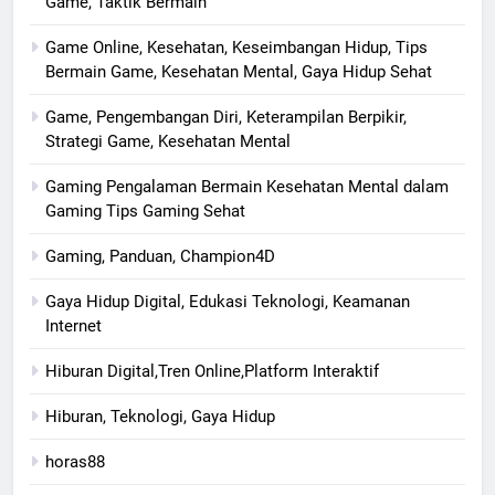
Game, Taktik Bermain
Game Online, Kesehatan, Keseimbangan Hidup, Tips
Bermain Game, Kesehatan Mental, Gaya Hidup Sehat
Game, Pengembangan Diri, Keterampilan Berpikir,
Strategi Game, Kesehatan Mental
Gaming Pengalaman Bermain Kesehatan Mental dalam
Gaming Tips Gaming Sehat
Gaming, Panduan, Champion4D
Gaya Hidup Digital, Edukasi Teknologi, Keamanan
Internet
Hiburan Digital,Tren Online,Platform Interaktif
Hiburan, Teknologi, Gaya Hidup
horas88