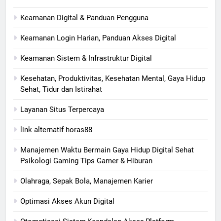
Keamanan Digital & Panduan Pengguna
Keamanan Login Harian, Panduan Akses Digital
Keamanan Sistem & Infrastruktur Digital
Kesehatan, Produktivitas, Kesehatan Mental, Gaya Hidup
Sehat, Tidur dan Istirahat
Layanan Situs Terpercaya
link alternatif horas88
Manajemen Waktu Bermain Gaya Hidup Digital Sehat
Psikologi Gaming Tips Gamer & Hiburan
Olahraga, Sepak Bola, Manajemen Karier
Optimasi Akses Akun Digital