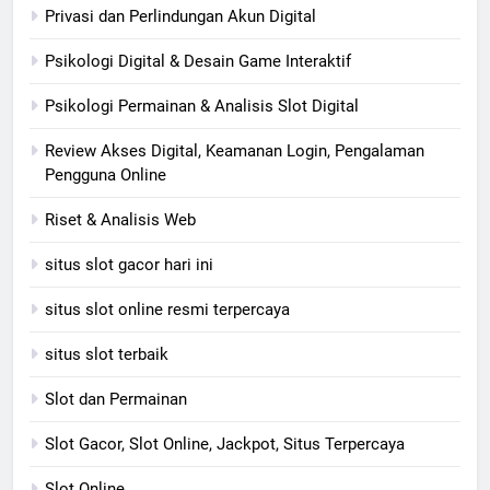
Privasi dan Perlindungan Akun Digital
Psikologi Digital & Desain Game Interaktif
Psikologi Permainan & Analisis Slot Digital
Review Akses Digital, Keamanan Login, Pengalaman
Pengguna Online
Riset & Analisis Web
situs slot gacor hari ini
situs slot online resmi terpercaya
situs slot terbaik
Slot dan Permainan
Slot Gacor, Slot Online, Jackpot, Situs Terpercaya
Slot Online