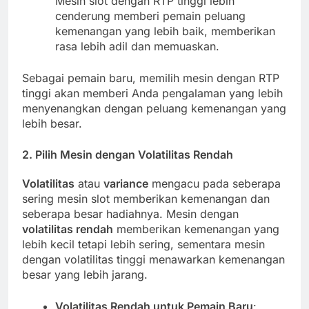
Mesin slot dengan RTP tinggi lebih
cenderung memberi pemain peluang
kemenangan yang lebih baik, memberikan
rasa lebih adil dan memuaskan.
Sebagai pemain baru, memilih mesin dengan RTP
tinggi akan memberi Anda pengalaman yang lebih
menyenangkan dengan peluang kemenangan yang
lebih besar.
2.
Pilih Mesin dengan Volatilitas Rendah
Volatilitas
atau
variance
mengacu pada seberapa
sering mesin slot memberikan kemenangan dan
seberapa besar hadiahnya. Mesin dengan
volatilitas rendah
memberikan kemenangan yang
lebih kecil tetapi lebih sering, sementara mesin
dengan volatilitas tinggi menawarkan kemenangan
besar yang lebih jarang.
Volatilitas Rendah untuk Pemain Baru
: