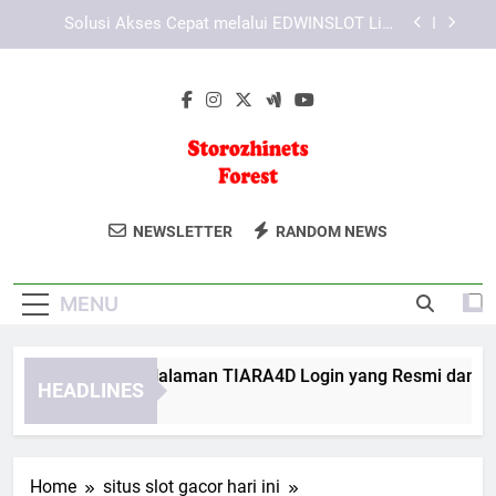
Skip
Cara Memastikan EDWINSLOT Login Berjalan
to
Stabil dan Lancar
content
Tips Menghindari Kesalahan Saat Login Edwinslot
Cara Mengenali Halaman TIARA4D Login yang
Resmi dan Aman
Solusi Akses Cepat melalui EDWINSLOT Link
Alternatif
Storozhinets
Jelajahi Keindahan Alam Di Storozhinets
Cara Memastikan EDWINSLOT Login Berjalan
NEWSLETTER
RANDOM NEWS
Stabil dan Lancar
Forest
Forest. Destinasi Ekowisata Yang
Tips Menghindari Kesalahan Saat Login Edwinslot
Sempurna Untuk Pecinta Alam.
MENU
ra Mengenali Halaman TIARA4D Login yang Resmi dan Aman
HEADLINES
Month Ago
Home
situs slot gacor hari ini