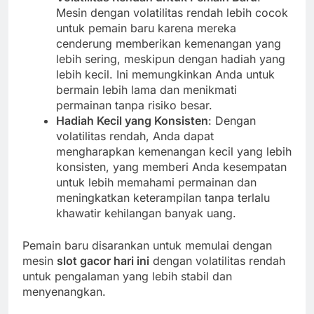
Mesin dengan volatilitas rendah lebih cocok
untuk pemain baru karena mereka
cenderung memberikan kemenangan yang
lebih sering, meskipun dengan hadiah yang
lebih kecil. Ini memungkinkan Anda untuk
bermain lebih lama dan menikmati
permainan tanpa risiko besar.
Hadiah Kecil yang Konsisten
: Dengan
volatilitas rendah, Anda dapat
mengharapkan kemenangan kecil yang lebih
konsisten, yang memberi Anda kesempatan
untuk lebih memahami permainan dan
meningkatkan keterampilan tanpa terlalu
khawatir kehilangan banyak uang.
Pemain baru disarankan untuk memulai dengan
mesin
slot gacor hari ini
dengan volatilitas rendah
untuk pengalaman yang lebih stabil dan
menyenangkan.