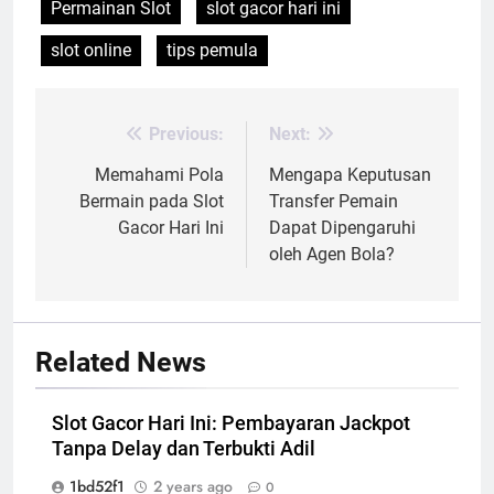
Permainan Slot
slot gacor hari ini
slot online
tips pemula
Previous:
Next:
Post
navigation
Memahami Pola
Mengapa Keputusan
Bermain pada Slot
Transfer Pemain
Gacor Hari Ini
Dapat Dipengaruhi
oleh Agen Bola?
Related News
Slot Gacor Hari Ini: Pembayaran Jackpot
Tanpa Delay dan Terbukti Adil
1bd52f1
2 years ago
0