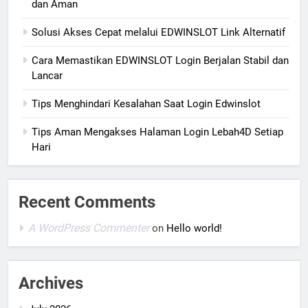
dan Aman
Solusi Akses Cepat melalui EDWINSLOT Link Alternatif
Cara Memastikan EDWINSLOT Login Berjalan Stabil dan
Lancar
Tips Menghindari Kesalahan Saat Login Edwinslot
Tips Aman Mengakses Halaman Login Lebah4D Setiap
Hari
Recent Comments
A WordPress Commenter
on
Hello world!
Archives