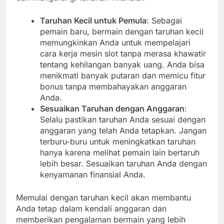
Taruhan Kecil untuk Pemula
: Sebagai
pemain baru, bermain dengan taruhan kecil
memungkinkan Anda untuk mempelajari
cara kerja mesin slot tanpa merasa khawatir
tentang kehilangan banyak uang. Anda bisa
menikmati banyak putaran dan memicu fitur
bonus tanpa membahayakan anggaran
Anda.
Sesuaikan Taruhan dengan Anggaran
:
Selalu pastikan taruhan Anda sesuai dengan
anggaran yang telah Anda tetapkan. Jangan
terburu-buru untuk meningkatkan taruhan
hanya karena melihat pemain lain bertaruh
lebih besar. Sesuaikan taruhan Anda dengan
kenyamanan finansial Anda.
Memulai dengan taruhan kecil akan membantu
Anda tetap dalam kendali anggaran dan
memberikan pengalaman bermain yang lebih