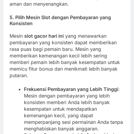
aman dan menyenangkan.
5.
Pilih Mesin Slot dengan Pembayaran yang
Konsisten
Mesin
slot gacor hari ini
yang menawarkan
pembayaran yang konsisten dapat memberikan
rasa puas bagi pemain baru. Mesin yang
memberikan kemenangan kecil lebih sering
memberi pemain lebih banyak kesempatan untuk
memicu fitur bonus dan menikmati lebih banyak
putaran.
Frekuensi Pembayaran yang Lebih Tinggi
:
Mesin dengan pembayaran yang lebih
konsisten memberi Anda lebih banyak
kesempatan untuk mendapatkan
kemenangan kecil, yang dapat
memperpanjang sesi permainan Anda tanpa
menghabiskan banyak anggaran.