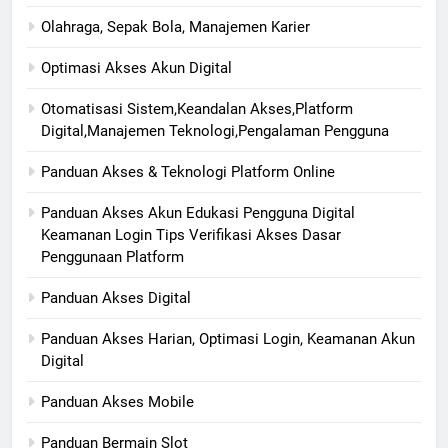
Olahraga, Sepak Bola, Manajemen Karier
Optimasi Akses Akun Digital
Otomatisasi Sistem,Keandalan Akses,Platform
Digital,Manajemen Teknologi,Pengalaman Pengguna
Panduan Akses & Teknologi Platform Online
Panduan Akses Akun Edukasi Pengguna Digital
Keamanan Login Tips Verifikasi Akses Dasar
Penggunaan Platform
Panduan Akses Digital
Panduan Akses Harian, Optimasi Login, Keamanan Akun
Digital
Panduan Akses Mobile
Panduan Bermain Slot