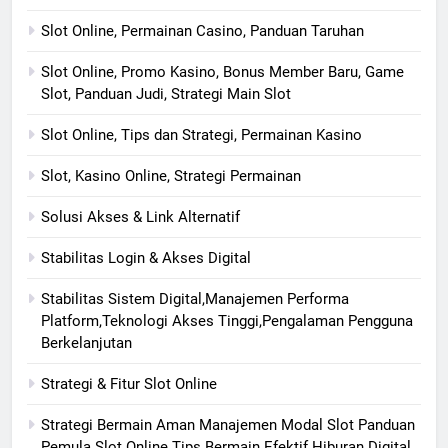
Slot Online, Permainan Casino, Panduan Taruhan
Slot Online, Promo Kasino, Bonus Member Baru, Game
Slot, Panduan Judi, Strategi Main Slot
Slot Online, Tips dan Strategi, Permainan Kasino
Slot, Kasino Online, Strategi Permainan
Solusi Akses & Link Alternatif
Stabilitas Login & Akses Digital
Stabilitas Sistem Digital,Manajemen Performa
Platform,Teknologi Akses Tinggi,Pengalaman Pengguna
Berkelanjutan
Strategi & Fitur Slot Online
Strategi Bermain Aman Manajemen Modal Slot Panduan
Pemula Slot Online Tips Bermain Efektif Hiburan Digital