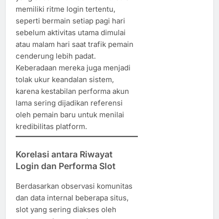
memiliki ritme login tertentu,
seperti bermain setiap pagi hari
sebelum aktivitas utama dimulai
atau malam hari saat trafik pemain
cenderung lebih padat.
Keberadaan mereka juga menjadi
tolak ukur keandalan sistem,
karena kestabilan performa akun
lama sering dijadikan referensi
oleh pemain baru untuk menilai
kredibilitas platform.
Korelasi antara Riwayat
Login dan Performa Slot
Berdasarkan observasi komunitas
dan data internal beberapa situs,
slot yang sering diakses oleh