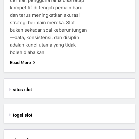
cermat, pengguna lama bisa tetap
kompetitif di tengah pemain baru
dan terus meningkatkan akurasi
strategi bermain mereka. Slot
bukan sekadar soal keberuntungan
—data, konsistensi, dan disiplin
adalah kunci utama yang tidak
boleh diabaikan.
Read More
situs slot
togel slot