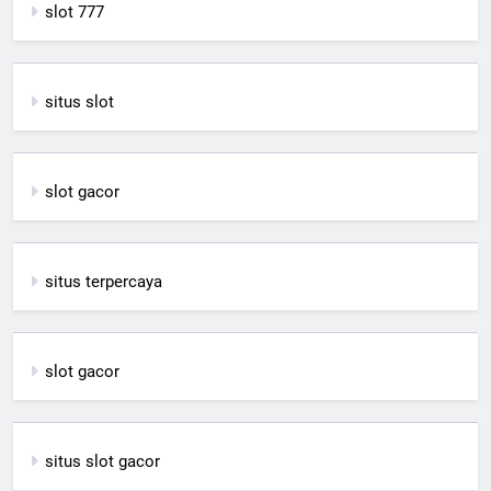
slot 777
situs slot
slot gacor
situs terpercaya
slot gacor
situs slot gacor