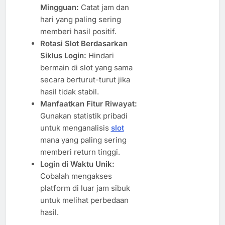
Mingguan:
Catat jam dan
hari yang paling sering
memberi hasil positif.
Rotasi Slot Berdasarkan
Siklus Login:
Hindari
bermain di slot yang sama
secara berturut-turut jika
hasil tidak stabil.
Manfaatkan Fitur Riwayat:
Gunakan statistik pribadi
untuk menganalisis
slot
mana yang paling sering
memberi return tinggi.
Login di Waktu Unik:
Cobalah mengakses
platform di luar jam sibuk
untuk melihat perbedaan
hasil.