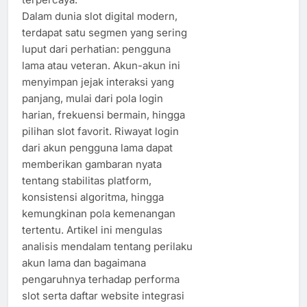
Dalam dunia slot digital modern,
terdapat satu segmen yang sering
luput dari perhatian: pengguna
lama atau veteran. Akun-akun ini
menyimpan jejak interaksi yang
panjang, mulai dari pola login
harian, frekuensi bermain, hingga
pilihan slot favorit. Riwayat login
dari akun pengguna lama dapat
memberikan gambaran nyata
tentang stabilitas platform,
konsistensi algoritma, hingga
kemungkinan pola kemenangan
tertentu. Artikel ini mengulas
analisis mendalam tentang perilaku
akun lama dan bagaimana
pengaruhnya terhadap performa
slot serta daftar website integrasi