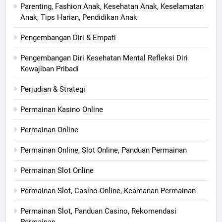
Parenting, Fashion Anak, Kesehatan Anak, Keselamatan
Anak, Tips Harian, Pendidikan Anak
Pengembangan Diri & Empati
Pengembangan Diri Kesehatan Mental Refleksi Diri
Kewajiban Pribadi
Perjudian & Strategi
Permainan Kasino Online
Permainan Online
Permainan Online, Slot Online, Panduan Permainan
Permainan Slot Online
Permainan Slot, Casino Online, Keamanan Permainan
Permainan Slot, Panduan Casino, Rekomendasi
Permainan