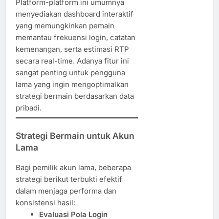
Platform-platform ini umumnya
menyediakan dashboard interaktif
yang memungkinkan pemain
memantau frekuensi login, catatan
kemenangan, serta estimasi RTP
secara real-time. Adanya fitur ini
sangat penting untuk pengguna
lama yang ingin mengoptimalkan
strategi bermain berdasarkan data
pribadi.
Strategi Bermain untuk Akun
Lama
Bagi pemilik akun lama, beberapa
strategi berikut terbukti efektif
dalam menjaga performa dan
konsistensi hasil:
Evaluasi Pola Login