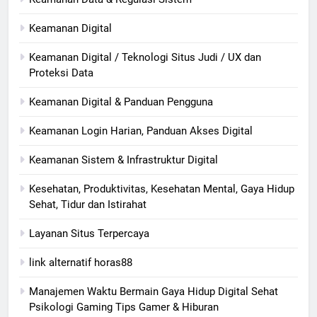
Keamanan Digital
Keamanan Digital / Teknologi Situs Judi / UX dan
Proteksi Data
Keamanan Digital & Panduan Pengguna
Keamanan Login Harian, Panduan Akses Digital
Keamanan Sistem & Infrastruktur Digital
Kesehatan, Produktivitas, Kesehatan Mental, Gaya Hidup
Sehat, Tidur dan Istirahat
Layanan Situs Terpercaya
link alternatif horas88
Manajemen Waktu Bermain Gaya Hidup Digital Sehat
Psikologi Gaming Tips Gamer & Hiburan