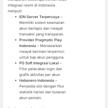
integrasi resmi di Indonesia
meliputi:
IDN Server Terpercaya
–
Memiliki sistem keamanan
akun berlapis dan riwayat
transaksi yang transparan.
Provider Pragmatic Play
Indonesia
– Menawarkan
riwayat bermain terperinci
untuk tiap akun pengguna.
PG Soft Integrasi Lokal
–
Fitur pelacakan login dan
grafik aktivitas per akun.
Habanero Indonesia
–
Penyedia slot dengan fitur
statistik harian dan bulanan
akun pemain.