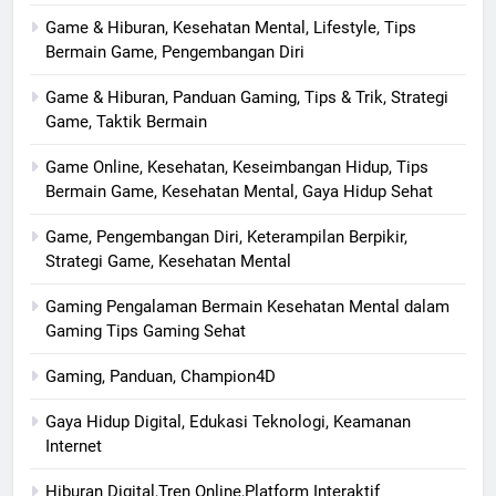
Game & Hiburan, Kesehatan Mental, Lifestyle, Tips
Bermain Game, Pengembangan Diri
Game & Hiburan, Panduan Gaming, Tips & Trik, Strategi
Game, Taktik Bermain
Game Online, Kesehatan, Keseimbangan Hidup, Tips
Bermain Game, Kesehatan Mental, Gaya Hidup Sehat
Game, Pengembangan Diri, Keterampilan Berpikir,
Strategi Game, Kesehatan Mental
Gaming Pengalaman Bermain Kesehatan Mental dalam
Gaming Tips Gaming Sehat
Gaming, Panduan, Champion4D
Gaya Hidup Digital, Edukasi Teknologi, Keamanan
Internet
Hiburan Digital,Tren Online,Platform Interaktif