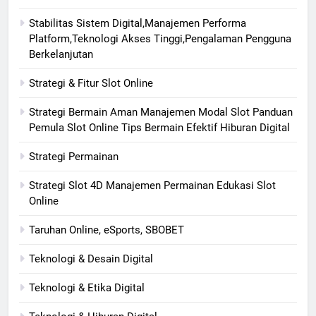
Stabilitas Sistem Digital,Manajemen Performa
Platform,Teknologi Akses Tinggi,Pengalaman Pengguna
Berkelanjutan
Strategi & Fitur Slot Online
Strategi Bermain Aman Manajemen Modal Slot Panduan
Pemula Slot Online Tips Bermain Efektif Hiburan Digital
Strategi Permainan
Strategi Slot 4D Manajemen Permainan Edukasi Slot
Online
Taruhan Online, eSports, SBOBET
Teknologi & Desain Digital
Teknologi & Etika Digital