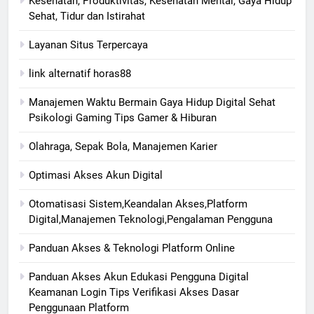
Kesehatan, Produktivitas, Kesehatan Mental, Gaya Hidup
Sehat, Tidur dan Istirahat
Layanan Situs Terpercaya
link alternatif horas88
Manajemen Waktu Bermain Gaya Hidup Digital Sehat
Psikologi Gaming Tips Gamer & Hiburan
Olahraga, Sepak Bola, Manajemen Karier
Optimasi Akses Akun Digital
Otomatisasi Sistem,Keandalan Akses,Platform
Digital,Manajemen Teknologi,Pengalaman Pengguna
Panduan Akses & Teknologi Platform Online
Panduan Akses Akun Edukasi Pengguna Digital
Keamanan Login Tips Verifikasi Akses Dasar
Penggunaan Platform