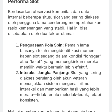
Performa Slot
Berdasarkan observasi komunitas dan data
internal beberapa situs, slot yang sering diakses
oleh pengguna lama cenderung mempertahankan
rasio kemenangan yang stabil. Hal ini bisa
disebabkan oleh dua faktor utama:
Penguasaan Pola Spin:
Pemain lama
biasanya telah mengidentifikasi momen
kapan slot sedang dalam kondisi “longgar”
atau “ketat”, yang memungkinkan mereka
memilih waktu bermain lebih efektif.
Interaksi Jangka Panjang:
Slot yang sering
diakses berulang oleh akun veteran
menunjukkan sistem mengenali ritme
interaksi dan memberikan hasil yang lebih
merata—tidak terlalu meledak-ledak, tetapi
konsisten.
Hal ini memberikan peluang bagi pemain baru