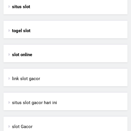
situs slot
togel slot
slot online
link slot gacor
situs slot gacor hari ini
slot Gacor