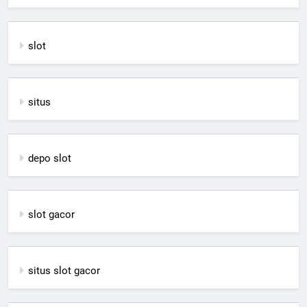
slot
situs
depo slot
slot gacor
situs slot gacor