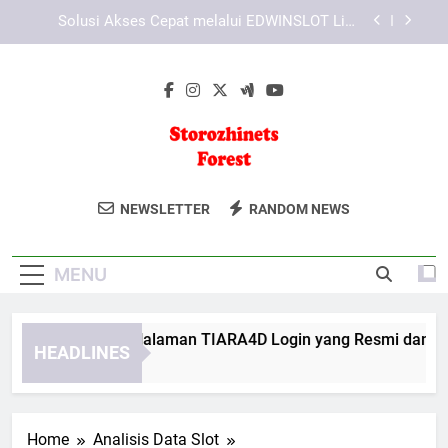
Skip
Cara Memastikan EDWINSLOT Login Berjalan
to
Stabil dan Lancar
content
Tips Menghindari Kesalahan Saat Login Edwinslot
Cara Mengenali Halaman TIARA4D Login yang
Resmi dan Aman
Solusi Akses Cepat melalui EDWINSLOT Link
Alternatif
Storozhinets
Jelajahi Keindahan Alam Di Storozhinets
Cara Memastikan EDWINSLOT Login Berjalan
NEWSLETTER
RANDOM NEWS
Stabil dan Lancar
Forest
Forest. Destinasi Ekowisata Yang
Tips Menghindari Kesalahan Saat Login Edwinslot
Sempurna Untuk Pecinta Alam.
MENU
Cara Mengenali Halaman TIARA4D Login yang Resmi dan Ama
HEADLINES
 Weeks Ago
Home
Analisis Data Slot