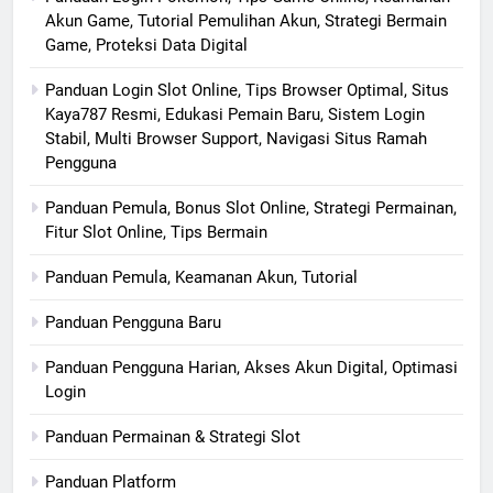
Akun Game, Tutorial Pemulihan Akun, Strategi Bermain
Game, Proteksi Data Digital
Panduan Login Slot Online, Tips Browser Optimal, Situs
Kaya787 Resmi, Edukasi Pemain Baru, Sistem Login
Stabil, Multi Browser Support, Navigasi Situs Ramah
Pengguna
Panduan Pemula, Bonus Slot Online, Strategi Permainan,
Fitur Slot Online, Tips Bermain
Panduan Pemula, Keamanan Akun, Tutorial
Panduan Pengguna Baru
Panduan Pengguna Harian, Akses Akun Digital, Optimasi
Login
Panduan Permainan & Strategi Slot
Panduan Platform