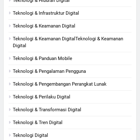
Teknologi & Hiburan Digital
Teknologi & Infrastruktur Digital
Teknologi & Keamanan Digital
Teknologi & Keamanan DigitalTeknologi & Keamanan
Digital
Teknologi & Panduan Mobile
Teknologi & Pengalaman Pengguna
Teknologi & Pengembangan Perangkat Lunak
Teknologi & Perilaku Digital
Teknologi & Transformasi Digital
Teknologi & Tren Digital
Teknologi Digital