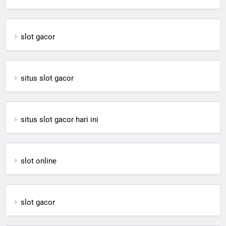
slot gacor
situs slot gacor
situs slot gacor hari ini
slot online
slot gacor