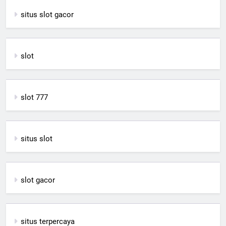
situs slot gacor
slot
slot 777
situs slot
slot gacor
situs terpercaya