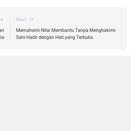
s:
Next:
an
Memahami Nilai Membantu Tanpa Menghakimi:
ia
Seni Hadir dengan Hati yang Terbuka