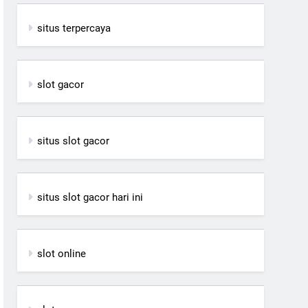
situs terpercaya
slot gacor
situs slot gacor
situs slot gacor hari ini
slot online