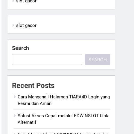
slot gacor
slot gacor
Search
SEARCH
Recent Posts
Cara Mengenali Halaman TIARA4D Login yang
Resmi dan Aman
Solusi Akses Cepat melalui EDWINSLOT Link
Alternatif