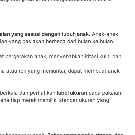
aian yang sesuai dengan tubuh anak
. Anak-anak
an yang pas akan berbeda dari bulan ke bulan.
pergerakan anak, menyebabkan iritasi kulit, dan
ana atau rok yang menjuntai, dapat membuat anak
 berkala dan perhatikan
label ukuran
pada pakaian.
na tiap merek memiliki standar ukuran yang