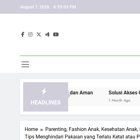
Skip
August 7, 2026
6:55:04 PM
to
content
Sto
Jelajahi K
 Login yang Resmi dan Aman
Solusi Akses Cepat melal
1 Month Ago
HEADLINES
Home
Parenting, Fashion Anak, Kesehatan Anak,
Tips Menghindari Pakaian yang Terlalu Ketat atau 