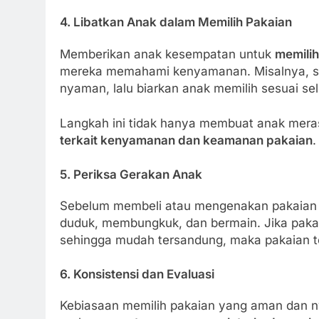
4. Libatkan Anak dalam Memilih Pakaian
Memberikan anak kesempatan untuk
memilih
mereka memahami kenyamanan. Misalnya, si
nyaman, lalu biarkan anak memilih sesuai se
Langkah ini tidak hanya membuat anak merasa
terkait kenyamanan dan keamanan pakaian
.
5. Periksa Gerakan Anak
Sebelum membeli atau mengenakan pakaian 
duduk, membungkuk, dan bermain. Jika pakai
sehingga mudah tersandung, maka pakaian te
6. Konsistensi dan Evaluasi
Kebiasaan memilih pakaian yang aman dan ny