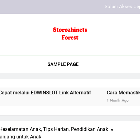
Solusi Akses Ce
Cara Memastikan EDWINS
Tips Mengh
rozhinets Forest
Cara Mengenali Halaman
eindahan Alam Di Storozhinets Forest. Destinasi Ekowisata Ya
Solusi Akses Ce
SAMPLE PAGE
Cara Memastikan EDWINS
Tips Mengh
ui EDWINSLOT Link Alternatif
Cara Memastikan EDWINSLO
1 Month Ago
 Keselamatan Anak, Tips Harian, Pendidikan Anak
Panjang untuk Anak