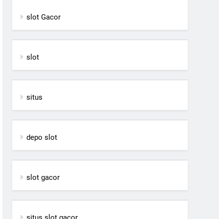
slot Gacor
slot
situs
depo slot
slot gacor
situs slot gacor