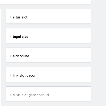
situs slot
togel slot
slot online
link slot gacor
situs slot gacor hari ini