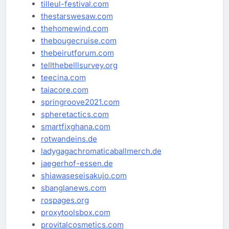
tilleul-festival.com
thestarswesaw.com
thehomewind.com
thebougecruise.com
thebeirutforum.com
tellthebelllsurvey.org
teecina.com
taiacore.com
springroove2021.com
spheretactics.com
smartfixghana.com
rotwandeins.de
ladygagachromaticaballmerch.de
jaegerhof-essen.de
shiawaseseisakujo.com
sbanglanews.com
rospages.org
proxytoolsbox.com
provitalcosmetics.com