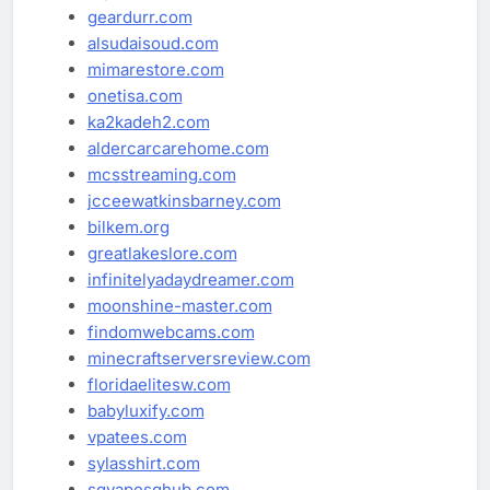
geardurr.com
alsudaisoud.com
mimarestore.com
onetisa.com
ka2kadeh2.com
aldercarcarehome.com
mcsstreaming.com
jcceewatkinsbarney.com
bilkem.org
greatlakeslore.com
infinitelyadaydreamer.com
moonshine-master.com
findomwebcams.com
minecraftserversreview.com
floridaelitesw.com
babyluxify.com
vpatees.com
sylasshirt.com
sgvapesghub.com