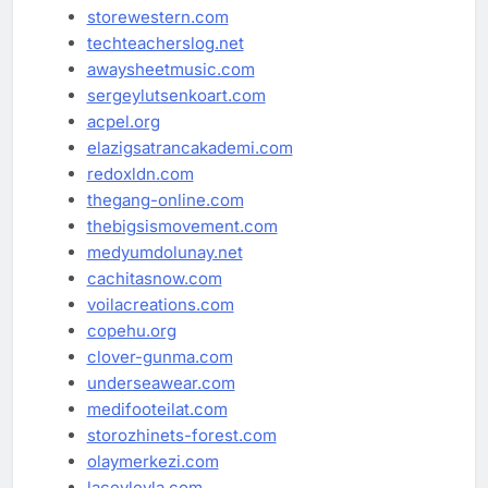
storewestern.com
techteacherslog.net
awaysheetmusic.com
sergeylutsenkoart.com
acpel.org
elazigsatrancakademi.com
redoxldn.com
thegang-online.com
thebigsismovement.com
medyumdolunay.net
cachitasnow.com
voilacreations.com
copehu.org
clover-gunma.com
underseawear.com
medifooteilat.com
storozhinets-forest.com
olaymerkezi.com
laceyleyla.com