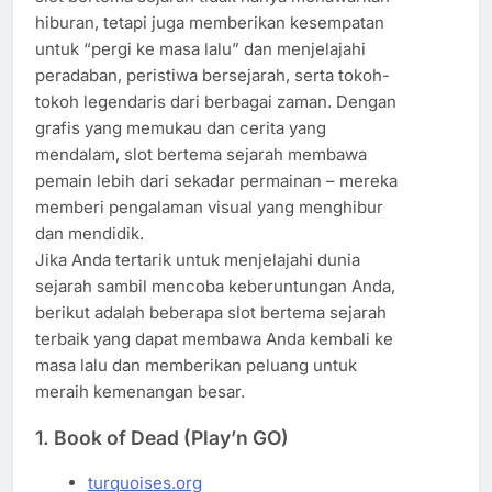
hiburan, tetapi juga memberikan kesempatan
untuk “pergi ke masa lalu” dan menjelajahi
peradaban, peristiwa bersejarah, serta tokoh-
tokoh legendaris dari berbagai zaman. Dengan
grafis yang memukau dan cerita yang
mendalam, slot bertema sejarah membawa
pemain lebih dari sekadar permainan – mereka
memberi pengalaman visual yang menghibur
dan mendidik.
Jika Anda tertarik untuk menjelajahi dunia
sejarah sambil mencoba keberuntungan Anda,
berikut adalah beberapa slot bertema sejarah
terbaik yang dapat membawa Anda kembali ke
masa lalu dan memberikan peluang untuk
meraih kemenangan besar.
1.
Book of Dead (Play’n GO)
turquoises.org