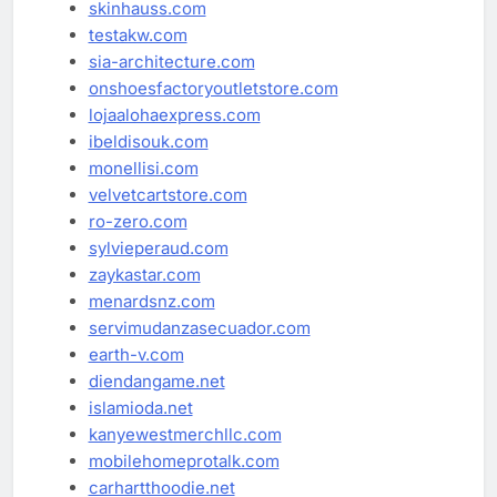
skinhauss.com
testakw.com
sia-architecture.com
onshoesfactoryoutletstore.com
lojaalohaexpress.com
ibeldisouk.com
monellisi.com
velvetcartstore.com
ro-zero.com
sylvieperaud.com
zaykastar.com
menardsnz.com
servimudanzasecuador.com
earth-v.com
diendangame.net
islamioda.net
kanyewestmerchllc.com
mobilehomeprotalk.com
carhartthoodie.net