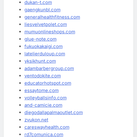
dukan-t.com
gaengkunbl.com
generalhealthfitness.com
liesvelvetpolet.com
mumuonlineshops.com
glue-note.com
fukuokakaigi.com
latelierduloup.com
yksikhunt.com
adambarbergroup.com
ventodokite.com
educatorhotspot.com
essaytome.com
volleyballsinfo.com
and-camicie.com
diegodallapalmaoutlet.com
zvukon.net
careswayhealth.com
rd7comunica.com