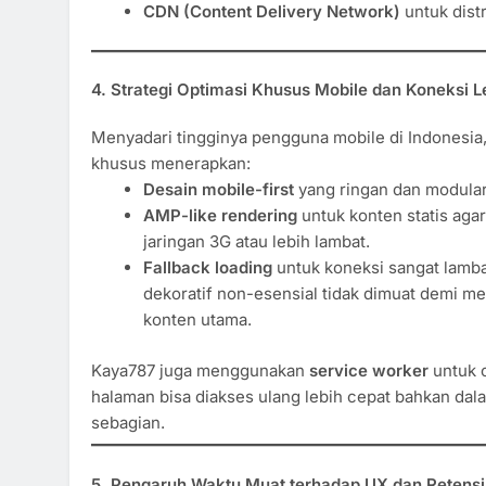
CDN (Content Delivery Network)
untuk distr
4.
Strategi Optimasi Khusus Mobile dan Koneksi 
Menyadari tingginya pengguna mobile di Indonesia
khusus menerapkan:
Desain mobile-first
yang ringan dan modular
AMP-like rendering
untuk konten statis agar
jaringan 3G atau lebih lambat.
Fallback loading
untuk koneksi sangat lamba
dekoratif non-esensial tidak dimuat demi 
konten utama.
Kaya787 juga menggunakan
service worker
untuk c
halaman bisa diakses ulang lebih cepat bahkan dala
sebagian.
5.
Pengaruh Waktu Muat terhadap UX dan Retens