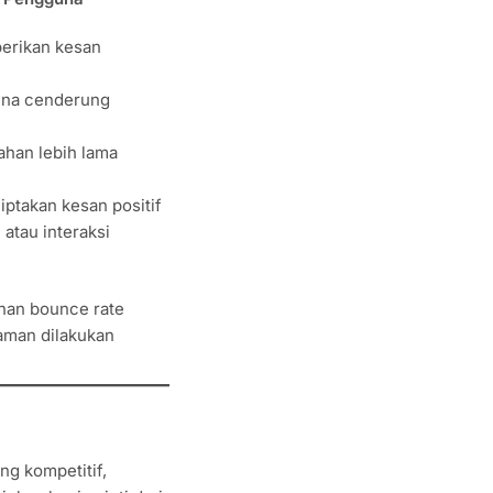
erikan kesan
na cenderung
han lebih lama
ptakan kesan positif
atau interaksi
unan bounce rate
aman dilakukan
ng kompetitif,