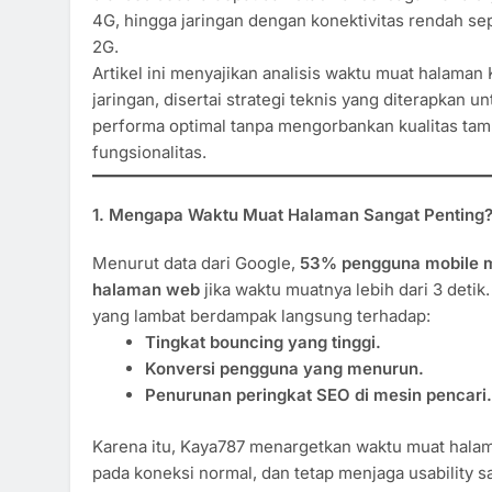
4G, hingga jaringan dengan konektivitas rendah se
2G.
Artikel ini menyajikan analisis waktu muat halaman
jaringan, disertai strategi teknis yang diterapkan
performa optimal tanpa mengorbankan kualitas tam
fungsionalitas.
1.
Mengapa Waktu Muat Halaman Sangat Penting
Menurut data dari Google,
53% pengguna mobile 
halaman web
jika waktu muatnya lebih dari 3 deti
yang lambat berdampak langsung terhadap:
Tingkat bouncing yang tinggi.
Konversi pengguna yang menurun.
Penurunan peringkat SEO di mesin pencari.
Karena itu, Kaya787 menargetkan waktu muat halam
pada koneksi normal, dan tetap menjaga usability sa