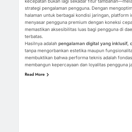
kecepatan bukan lagi sekadar fitur tambahan—melai
strategi pengalaman pengguna. Dengan mengoptim
halaman untuk berbagai kondisi jaringan, platform i
menyasar pengguna premium dengan koneksi cepat,
memastikan aksesibilitas luas bagi pengguna di da
terbatas.
Hasilnya adalah
pengalaman digital yang inklusif, 
tanpa mengorbankan estetika maupun fungsionalit
membuktikan bahwa performa teknis adalah fondas
membangun kepercayaan dan loyalitas pengguna ja
Read More