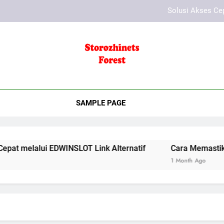
Solusi Akses Ce
Cara Memastikan EDWINS
Tips Mengh
rozhinets Forest
Cara Mengenali Halaman
eindahan Alam Di Storozhinets Forest. Destinasi Ekowisata Ya
Solusi Akses Ce
SAMPLE PAGE
Cara Memastikan EDWINS
Tips Mengh
ui EDWINSLOT Link Alternatif
Cara Memastikan EDWINSLO
1 Month Ago