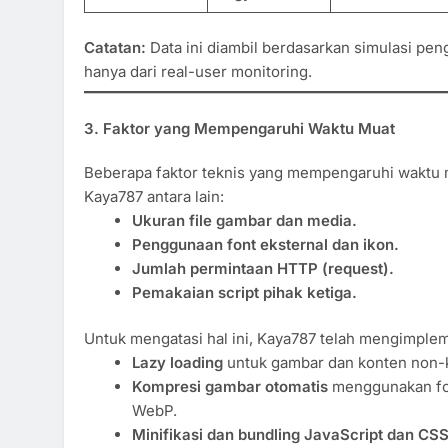
Catatan:
Data ini diambil berdasarkan simulasi peng
hanya dari real-user monitoring.
3.
Faktor yang Mempengaruhi Waktu Muat
Beberapa faktor teknis yang mempengaruhi waktu 
Kaya787 antara lain:
Ukuran file gambar dan media.
Penggunaan font eksternal dan ikon.
Jumlah permintaan HTTP (request).
Pemakaian script pihak ketiga.
Untuk mengatasi hal ini, Kaya787 telah mengimple
Lazy loading
untuk gambar dan konten non-kr
Kompresi gambar otomatis
menggunakan fo
WebP.
Minifikasi dan bundling JavaScript dan CSS