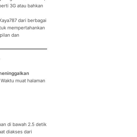
perti 3G atau bahkan
 Kaya787 dari berbagai
 untuk mempertahankan
pilan dan
?
meninggalkan
k. Waktu muat halaman
an di bawah 2.5 detik
at diakses dari