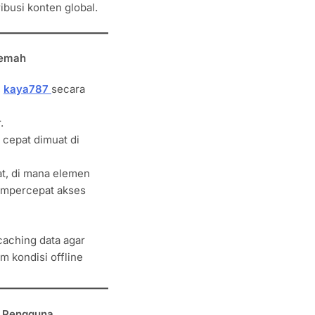
ibusi konten global.
Lemah
,
kaya787
secara
.
 cepat dimuat di
t, di mana elemen
mempercepat akses
aching data agar
m kondisi offline
i Pengguna