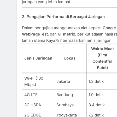
jaringan yang lebih lambat.
2.
Pengujian Performa di Berbagai Jaringan
Dalam pengujian menggunakan alat seperti
Google
WebPageTest
, dan
GTmetrix
, berikut adalah hasil 
laman utama Kaya787 berdasarkan jenis jaringan:
Waktu Muat
(First
Jenis Jaringan
Lokasi
Contentful
Paint)
Wi-Fi (100
Jakarta
1.3 detik
Mbps)
4G LTE
Bandung
1.9 detik
3G HSPA
Surabaya
3.4 detik
2G EDGE
Yogyakarta
7.2 detik