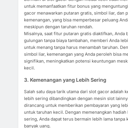
untuk memanfaatkan fitur bonus yang menguntungk
gacor menawarkan putaran gratis, simbol liar, dan
kemenangan, yang bisa memperbesar peluang And
meskipun dengan taruhan rendah.
Misalnya, saat fitur putaran gratis diaktifkan, Anda
gulungan tanpa biaya tambahan, memberi Anda leb
untuk menang tanpa harus menambah taruhan. De
simbol liar, kemenangan yang Anda peroleh bisa m
signifikan, meningkatkan potensi keuntungan mes
kecil.
3.
Kemenangan yang Lebih Sering
Salah satu daya tarik utama dari slot gacor adala
lebih sering dibandingkan dengan mesin slot lainny
dirancang untuk memberikan pembayaran yang lebi
untuk taruhan kecil. Dengan memenangkan hadiah k
sering, Anda dapat terus bermain lebih lama tanpa 
banyak uang.