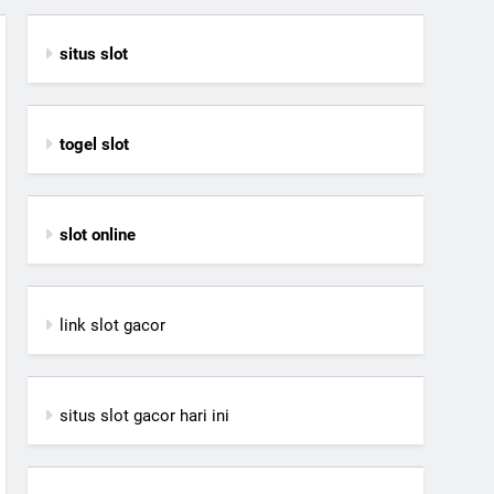
situs slot
togel slot
slot online
link slot gacor
situs slot gacor hari ini