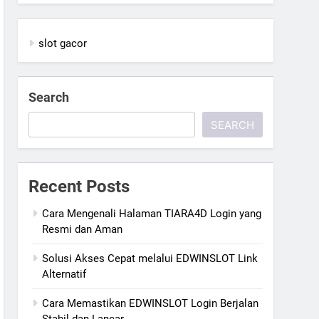
slot gacor
Search
SEARCH
Recent Posts
Cara Mengenali Halaman TIARA4D Login yang
Resmi dan Aman
Solusi Akses Cepat melalui EDWINSLOT Link
Alternatif
Cara Memastikan EDWINSLOT Login Berjalan