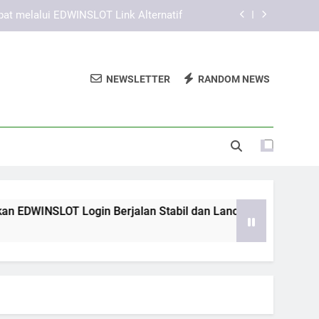
pat melalui EDWINSLOT Link Alternatif
LOT Login Berjalan Stabil dan Lancar
indari Kesalahan Saat Login Edwinslot
NEWSLETTER
RANDOM NEWS
 TIARA4D Login yang Resmi dan Aman
ng Sempurna Untuk Pecinta Alam.
pat melalui EDWINSLOT Link Alternatif
LOT Login Berjalan Stabil dan Lancar
indari Kesalahan Saat Login Edwinslot
T Login Berjalan Stabil dan Lancar
Tips Menghindari 
2 Months Ago