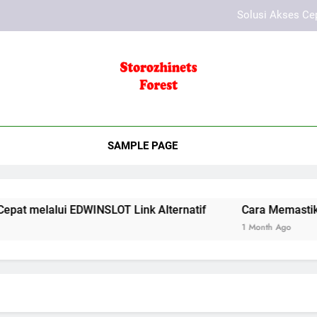
Solusi Akses Ce
Cara Memastikan EDWINS
Tips Mengh
rozhinets Forest
Cara Mengenali Halaman
eindahan Alam Di Storozhinets Forest. Destinasi Ekowisata Ya
Solusi Akses Ce
SAMPLE PAGE
Cara Memastikan EDWINS
Tips Mengh
ui EDWINSLOT Link Alternatif
Cara Memastikan EDWINSLO
1 Month Ago