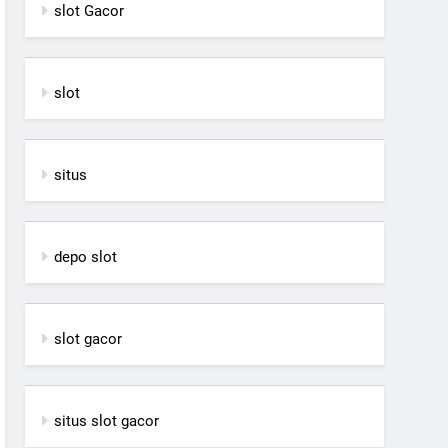
slot Gacor
slot
situs
depo slot
slot gacor
situs slot gacor