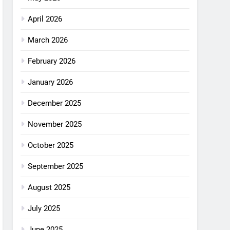
April 2026
March 2026
February 2026
January 2026
December 2025
November 2025
October 2025
September 2025
August 2025
July 2025
June 2025