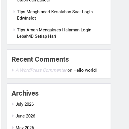
Stabil dan Lancar
Tips Menghindari Kesalahan Saat Login
Edwinslot
Tips Aman Mengakses Halaman Login
Lebah4D Setiap Hari
Recent Comments
A WordPress Commenter
on
Hello world!
Archives
July 2026
June 2026
May 2026