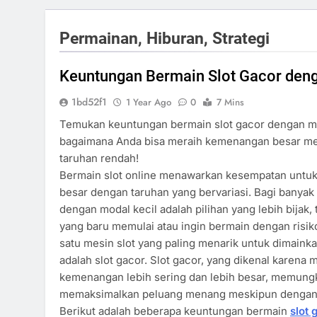
Permainan, Hiburan, Strategi
Keuntungan Bermain Slot Gacor deng
1bd52f1
1 Year Ago
0
7 Mins
Temukan keuntungan bermain slot gacor dengan mod
bagaimana Anda bisa meraih kemenangan besar m
taruhan rendah!
Bermain slot online menawarkan kesempatan untu
besar dengan taruhan yang bervariasi. Bagi banyak
dengan modal kecil adalah pilihan yang lebih bijak
yang baru memulai atau ingin bermain dengan risiko
satu mesin slot yang paling menarik untuk dimaink
adalah slot gacor. Slot gacor, yang dikenal karena
kemenangan lebih sering dan lebih besar, memung
memaksimalkan peluang menang meskipun dengan t
Berikut adalah beberapa keuntungan bermain
slot 