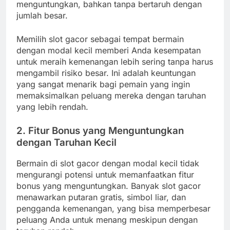
menguntungkan, bahkan tanpa bertaruh dengan
jumlah besar.
Memilih slot gacor sebagai tempat bermain
dengan modal kecil memberi Anda kesempatan
untuk meraih kemenangan lebih sering tanpa harus
mengambil risiko besar. Ini adalah keuntungan
yang sangat menarik bagi pemain yang ingin
memaksimalkan peluang mereka dengan taruhan
yang lebih rendah.
2.
Fitur Bonus yang Menguntungkan
dengan Taruhan Kecil
Bermain di slot gacor dengan modal kecil tidak
mengurangi potensi untuk memanfaatkan fitur
bonus yang menguntungkan. Banyak slot gacor
menawarkan putaran gratis, simbol liar, dan
pengganda kemenangan, yang bisa memperbesar
peluang Anda untuk menang meskipun dengan