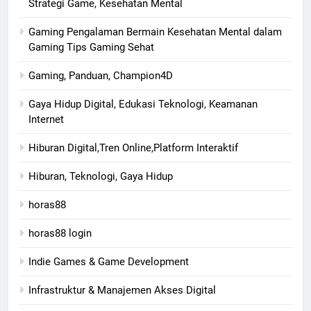
Strategi Game, Kesehatan Mental
Gaming Pengalaman Bermain Kesehatan Mental dalam
Gaming Tips Gaming Sehat
Gaming, Panduan, Champion4D
Gaya Hidup Digital, Edukasi Teknologi, Keamanan
Internet
Hiburan Digital,Tren Online,Platform Interaktif
Hiburan, Teknologi, Gaya Hidup
horas88
horas88 login
Indie Games & Game Development
Infrastruktur & Manajemen Akses Digital