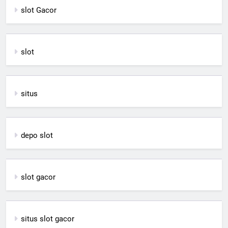
slot Gacor
slot
situs
depo slot
slot gacor
situs slot gacor