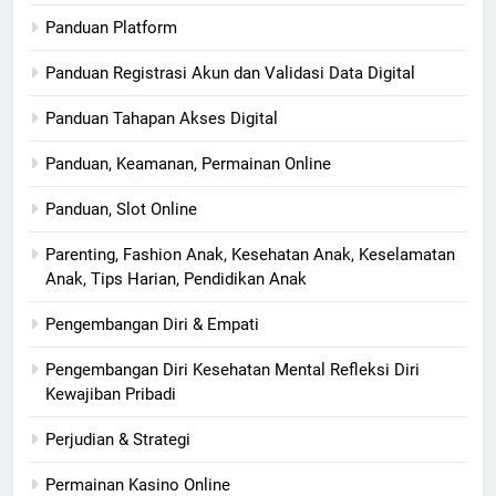
Panduan Platform
Panduan Registrasi Akun dan Validasi Data Digital
Panduan Tahapan Akses Digital
Panduan, Keamanan, Permainan Online
Panduan, Slot Online
Parenting, Fashion Anak, Kesehatan Anak, Keselamatan
Anak, Tips Harian, Pendidikan Anak
Pengembangan Diri & Empati
Pengembangan Diri Kesehatan Mental Refleksi Diri
Kewajiban Pribadi
Perjudian & Strategi
Permainan Kasino Online