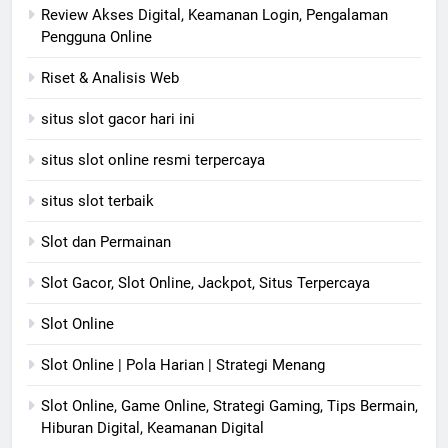
Review Akses Digital, Keamanan Login, Pengalaman
Pengguna Online
Riset & Analisis Web
situs slot gacor hari ini
situs slot online resmi terpercaya
situs slot terbaik
Slot dan Permainan
Slot Gacor, Slot Online, Jackpot, Situs Terpercaya
Slot Online
Slot Online | Pola Harian | Strategi Menang
Slot Online, Game Online, Strategi Gaming, Tips Bermain,
Hiburan Digital, Keamanan Digital