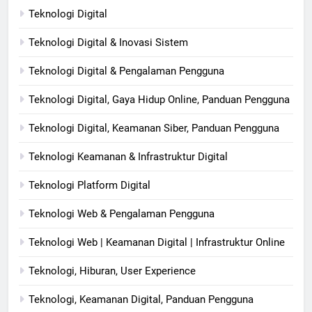
Teknologi Digital
Teknologi Digital & Inovasi Sistem
Teknologi Digital & Pengalaman Pengguna
Teknologi Digital, Gaya Hidup Online, Panduan Pengguna
Teknologi Digital, Keamanan Siber, Panduan Pengguna
Teknologi Keamanan & Infrastruktur Digital
Teknologi Platform Digital
Teknologi Web & Pengalaman Pengguna
Teknologi Web | Keamanan Digital | Infrastruktur Online
Teknologi, Hiburan, User Experience
Teknologi, Keamanan Digital, Panduan Pengguna