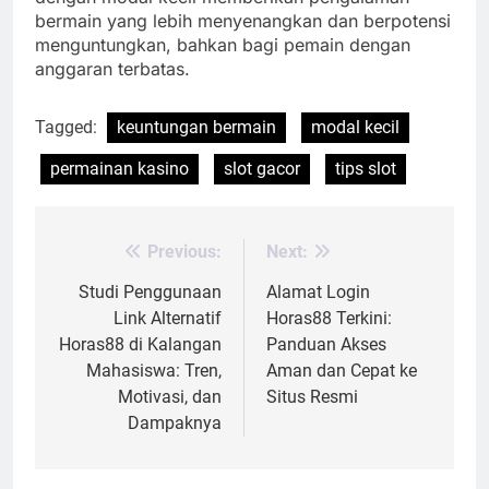
bermain yang lebih menyenangkan dan berpotensi
menguntungkan, bahkan bagi pemain dengan
anggaran terbatas.
Tagged:
keuntungan bermain
modal kecil
permainan kasino
slot gacor
tips slot
Previous:
Next:
Post
navigation
Studi Penggunaan
Alamat Login
Link Alternatif
Horas88 Terkini:
Horas88 di Kalangan
Panduan Akses
Mahasiswa: Tren,
Aman dan Cepat ke
Motivasi, dan
Situs Resmi
Dampaknya