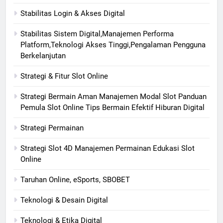
Stabilitas Login & Akses Digital
Stabilitas Sistem Digital,Manajemen Performa
Platform,Teknologi Akses Tinggi,Pengalaman Pengguna
Berkelanjutan
Strategi & Fitur Slot Online
Strategi Bermain Aman Manajemen Modal Slot Panduan
Pemula Slot Online Tips Bermain Efektif Hiburan Digital
Strategi Permainan
Strategi Slot 4D Manajemen Permainan Edukasi Slot
Online
Taruhan Online, eSports, SBOBET
Teknologi & Desain Digital
Teknologi & Etika Digital