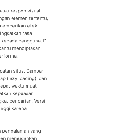
 atau respon visual
ngan elemen tertentu,
l memberikan efek
ningkatkan rasa
g kepada pengguna. Di
mbantu menciptakan
erforma.
patan situs. Gambar
p (lazy loading), dan
cepat waktu muat
katkan kepuasan
kat pencarian. Versi
tinggi karena
an pengalaman yang
isten memudahkan