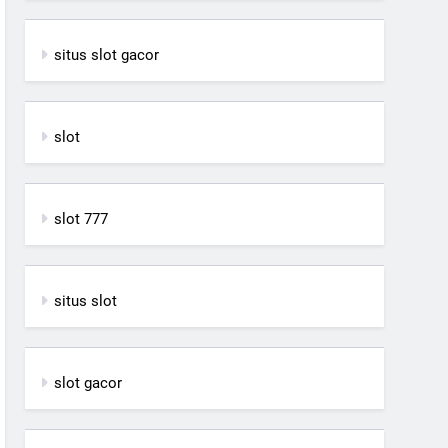
situs slot gacor
slot
slot 777
situs slot
slot gacor