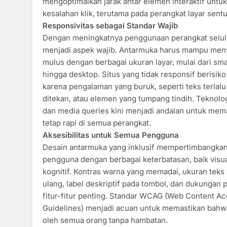
mengoptimalkan jarak antar elemen interaktif unt
kesalahan klik, terutama pada perangkat layar sentu
Responsivitas sebagai Standar Wajib
Dengan meningkatnya penggunaan perangkat selule
menjadi aspek wajib. Antarmuka harus mampu meny
mulus dengan berbagai ukuran layar, mulai dari sma
hingga desktop. Situs yang tidak responsif berisi
karena pengalaman yang buruk, seperti teks terlalu 
ditekan, atau elemen yang tumpang tindih. Teknolo
dan media queries kini menjadi andalan untuk memas
tetap rapi di semua perangkat.
Aksesibilitas untuk Semua Pengguna
Desain antarmuka yang inklusif mempertimbangka
pengguna dengan berbagai keterbatasan, baik visu
kognitif. Kontras warna yang memadai, ukuran teks 
ulang, label deskriptif pada tombol, dan dukungan 
fitur-fitur penting. Standar WCAG (Web Content Acc
Guidelines) menjadi acuan untuk memastikan bahwa
oleh semua orang tanpa hambatan.