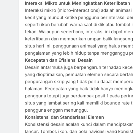
Interaksi Mikro untuk Meningkatkan Keterlibatan
Interaksi mikro (micro-interactions) adalah animasi
kecil yang muncul ketika pengguna berinteraksi de
seperti ikon berubah warna saat diklik atau tombo
tekan. Walaupun sederhana, interaksi ini dapat me
keterlibatan dan memberikan umpan balik langsun
situs hari ini, penggunaan animasi yang halus me
pengalaman yang lebih hidup tanpa mengganggu p
Kecepatan dan Efisiensi Desain
Desain antarmuka juga berpengaruh terhadap kece
yang dioptimalkan, pemuatan elemen secara bertaha
pengurangan skrip yang tidak perlu dapat memper
halaman. Kecepatan yang baik tidak hanya mening
pengguna tetapi juga berdampak positif pada pering
situs yang lambat sering kali memiliki bounce rate 
pengguna enggan menunggu.
Konsistensi dan Standarisasi Elemen
Konsistensi desain adalah kunci dalam menciptak
lancar. Tombol, ikon, dan pola navigasi yang kons