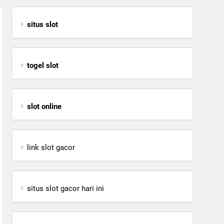
situs slot
togel slot
slot online
link slot gacor
situs slot gacor hari ini