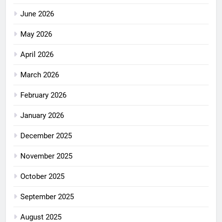
June 2026
May 2026
April 2026
March 2026
February 2026
January 2026
December 2025
November 2025
October 2025
September 2025
August 2025