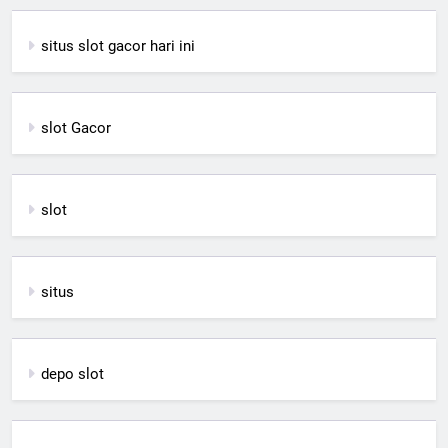
situs slot gacor hari ini
slot Gacor
slot
situs
depo slot