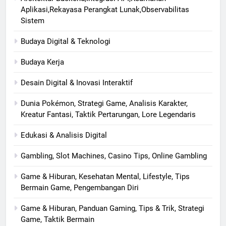
Aplikasi,Rekayasa Perangkat Lunak,Observabilitas
Sistem
Budaya Digital & Teknologi
Budaya Kerja
Desain Digital & Inovasi Interaktif
Dunia Pokémon, Strategi Game, Analisis Karakter,
Kreatur Fantasi, Taktik Pertarungan, Lore Legendaris
Edukasi & Analisis Digital
Gambling, Slot Machines, Casino Tips, Online Gambling
Game & Hiburan, Kesehatan Mental, Lifestyle, Tips
Bermain Game, Pengembangan Diri
Game & Hiburan, Panduan Gaming, Tips & Trik, Strategi
Game, Taktik Bermain