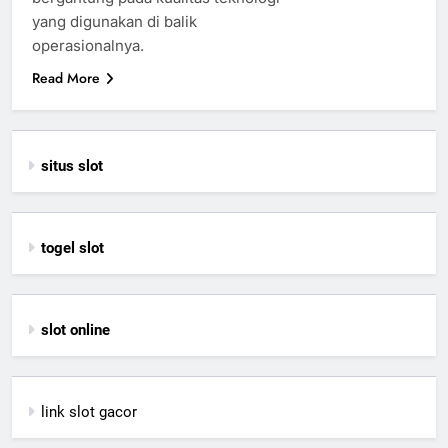
yang digunakan di balik
operasionalnya.
Read More
situs slot
togel slot
slot online
link slot gacor