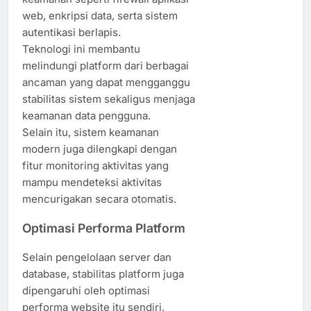
web, enkripsi data, serta sistem
autentikasi berlapis.
Teknologi ini membantu
melindungi platform dari berbagai
ancaman yang dapat mengganggu
stabilitas sistem sekaligus menjaga
keamanan data pengguna.
Selain itu, sistem keamanan
modern juga dilengkapi dengan
fitur monitoring aktivitas yang
mampu mendeteksi aktivitas
mencurigakan secara otomatis.
Optimasi Performa Platform
Selain pengelolaan server dan
database, stabilitas platform juga
dipengaruhi oleh optimasi
performa website itu sendiri.