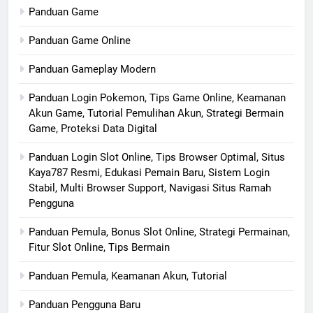
Panduan Game
Panduan Game Online
Panduan Gameplay Modern
Panduan Login Pokemon, Tips Game Online, Keamanan
Akun Game, Tutorial Pemulihan Akun, Strategi Bermain
Game, Proteksi Data Digital
Panduan Login Slot Online, Tips Browser Optimal, Situs
Kaya787 Resmi, Edukasi Pemain Baru, Sistem Login
Stabil, Multi Browser Support, Navigasi Situs Ramah
Pengguna
Panduan Pemula, Bonus Slot Online, Strategi Permainan,
Fitur Slot Online, Tips Bermain
Panduan Pemula, Keamanan Akun, Tutorial
Panduan Pengguna Baru