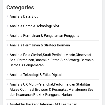
Categories
Analisis Data Slot
Analisis Game & Teknologi Slot
Analisis Permainan & Pengalaman Pengguna
Analisis Permainan & Strategi Bermain
Analisis Pola Simbol,Studi Perilaku Mesin,Observasi
Sesi Permainan,Dinamika Ritme Slot,Strategi Bermain
Berbasis Pengamatan
Analisis Teknologi & Etika Digital
Analisis UX Multi-Perangkat,Performa dan Stabilitas
Akses,Optimasi Browser & Perangkat,Manajemen Sesi
dan Keamanan,Praktik Pengguna Harian
Arsitektur Backend,Integrasi API,Keamanan