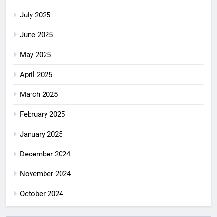
July 2025
June 2025
May 2025
April 2025
March 2025
February 2025
January 2025
December 2024
November 2024
October 2024