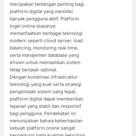
merupakan tantangan penting bagi
platform digital yang memiliki
banyak pengguna aktif. Platform
togel online biasanya
memanfaatkan berbagai teknologi
modern seperti cloud server, load
balancing, monitoring real-time,
serta manajemen database yang
efisien untuk memastikan sistem
tetap berjalan optimal.
Dengan kombinasi infrastruktur
teknologi yang kuat serta strategi
pengelolaan sistem yang tepat,
platform digital dapat memberikan
layanan yang stabil dan responsif
bagi pengguna. Pendekatan ini
menunjukkan bahwa keberhasilan
sebuah platform online sangat
bergantung pada kualitas teknologi