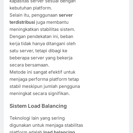
kapasitas server sesuai dengan
kebutuhan platform.
Selain itu, penggunaan
server
terdistribusi
juga membantu
meningkatkan stabilitas sistem.
Dengan pendekatan ini, beban
kerja tidak hanya ditangani oleh
satu server, tetapi dibagi ke
beberapa server yang bekerja
secara bersamaan.
Metode ini sangat efektif untuk
menjaga performa platform tetap
stabil meskipun jumlah pengguna
meningkat secara signifikan.
Sistem Load Balancing
Teknologi lain yang sering
digunakan untuk menjaga stabilitas
platform adalah
load balancing
.