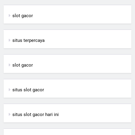
slot gacor
situs terpercaya
slot gacor
situs slot gacor
situs slot gacor hari ini