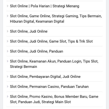
Slot Online | Pola Harian | Strategi Menang
Slot Online, Game Online, Strategi Gaming, Tips Bermain,
Hiburan Digital, Keamanan Digital
Slot Online, Judi Online
Slot Online, Judi Online, Game Slot, Tips & Trik Slot
Slot Online, Judi Online, Panduan
Slot Online, Keamanan Akun, Panduan Login, Tips Slot,
Strategi Bermain
Slot Online, Pembayaran Digital, Judi Online
Slot Online, Permainan Casino, Panduan Taruhan
Slot Online, Promo Kasino, Bonus Member Baru, Game
Slot, Panduan Judi, Strategi Main Slot