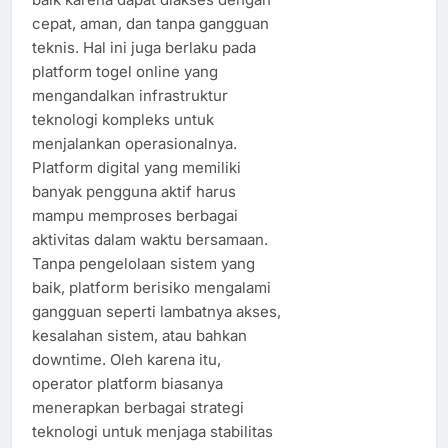
cepat, aman, dan tanpa gangguan
teknis. Hal ini juga berlaku pada
platform togel online yang
mengandalkan infrastruktur
teknologi kompleks untuk
menjalankan operasionalnya.
Platform digital yang memiliki
banyak pengguna aktif harus
mampu memproses berbagai
aktivitas dalam waktu bersamaan.
Tanpa pengelolaan sistem yang
baik, platform berisiko mengalami
gangguan seperti lambatnya akses,
kesalahan sistem, atau bahkan
downtime. Oleh karena itu,
operator platform biasanya
menerapkan berbagai strategi
teknologi untuk menjaga stabilitas