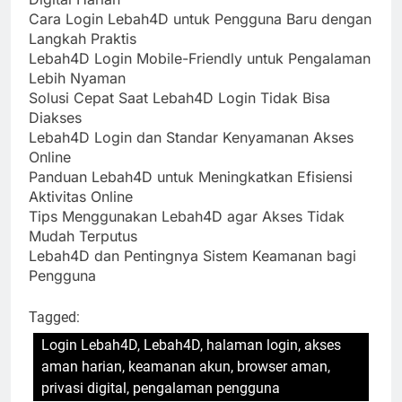
Cara Login Lebah4D untuk Pengguna Baru dengan
Langkah Praktis
Lebah4D Login Mobile-Friendly untuk Pengalaman
Lebih Nyaman
Solusi Cepat Saat Lebah4D Login Tidak Bisa
Diakses
Lebah4D Login dan Standar Kenyamanan Akses
Online
Panduan Lebah4D untuk Meningkatkan Efisiensi
Aktivitas Online
Tips Menggunakan Lebah4D agar Akses Tidak
Mudah Terputus
Lebah4D dan Pentingnya Sistem Keamanan bagi
Pengguna
Tagged:
Login Lebah4D, Lebah4D, halaman login, akses
aman harian, keamanan akun, browser aman,
privasi digital, pengalaman pengguna