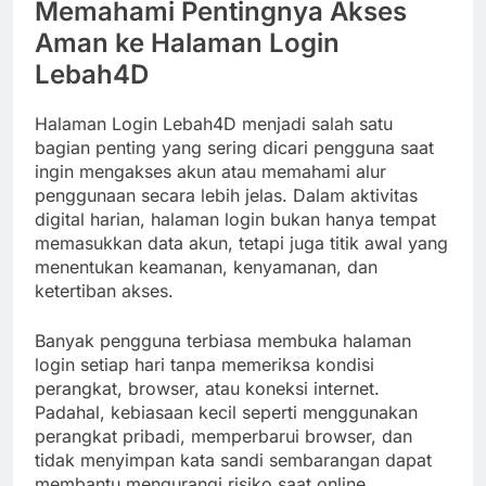
Memahami Pentingnya Akses
Aman ke Halaman Login
Lebah4D
Halaman Login Lebah4D menjadi salah satu
bagian penting yang sering dicari pengguna saat
ingin mengakses akun atau memahami alur
penggunaan secara lebih jelas. Dalam aktivitas
digital harian, halaman login bukan hanya tempat
memasukkan data akun, tetapi juga titik awal yang
menentukan keamanan, kenyamanan, dan
ketertiban akses.
Banyak pengguna terbiasa membuka halaman
login setiap hari tanpa memeriksa kondisi
perangkat, browser, atau koneksi internet.
Padahal, kebiasaan kecil seperti menggunakan
perangkat pribadi, memperbarui browser, dan
tidak menyimpan kata sandi sembarangan dapat
membantu mengurangi risiko saat online.