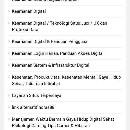
Keamanan Digital
Keamanan Digital / Teknologi Situs Judi / UX dan
Proteksi Data
Keamanan Digital & Panduan Pengguna
Keamanan Login Harian, Panduan Akses Digital
Keamanan Sistem & Infrastruktur Digital
Kesehatan, Produktivitas, Kesehatan Mental, Gaya Hidup
Sehat, Tidur dan Istirahat
Layanan Situs Terpercaya
link alternatif horas88
Manajemen Waktu Bermain Gaya Hidup Digital Sehat
Psikologi Gaming Tips Gamer & Hiburan