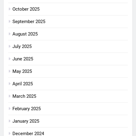
October 2025
September 2025
August 2025
July 2025
June 2025
May 2025
April 2025
March 2025
February 2025
January 2025
December 2024