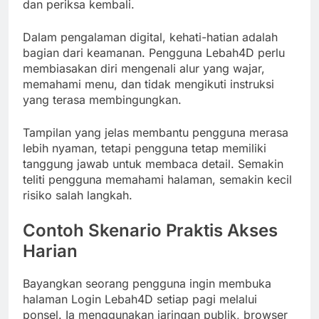
dan periksa kembali.
Dalam pengalaman digital, kehati-hatian adalah
bagian dari keamanan. Pengguna Lebah4D perlu
membiasakan diri mengenali alur yang wajar,
memahami menu, dan tidak mengikuti instruksi
yang terasa membingungkan.
Tampilan yang jelas membantu pengguna merasa
lebih nyaman, tetapi pengguna tetap memiliki
tanggung jawab untuk membaca detail. Semakin
teliti pengguna memahami halaman, semakin kecil
risiko salah langkah.
Contoh Skenario Praktis Akses
Harian
Bayangkan seorang pengguna ingin membuka
halaman Login Lebah4D setiap pagi melalui
ponsel. Ia menggunakan jaringan publik, browser