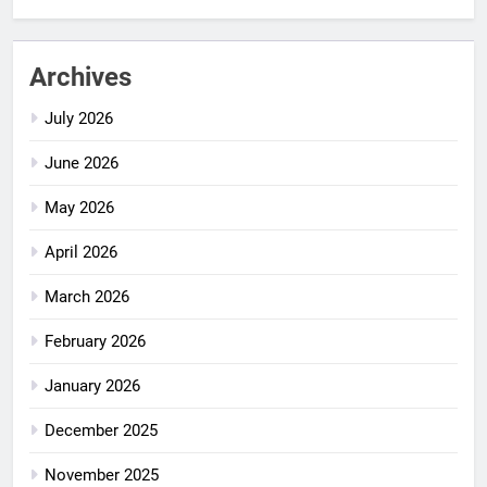
Archives
July 2026
June 2026
May 2026
April 2026
March 2026
February 2026
January 2026
December 2025
November 2025