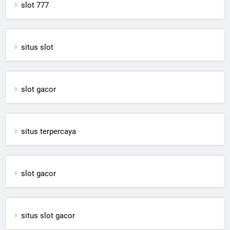
slot 777
situs slot
slot gacor
situs terpercaya
slot gacor
situs slot gacor