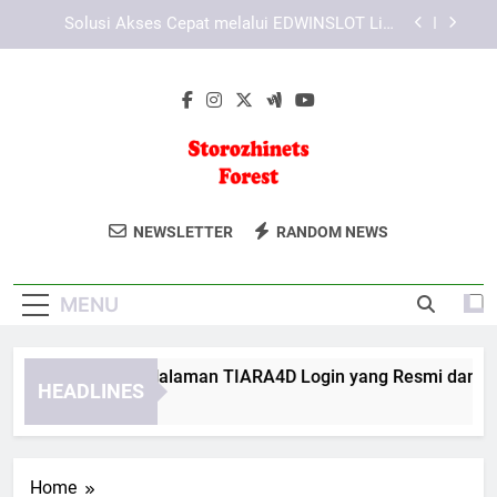
Skip
Cara Memastikan EDWINSLOT Login Berjalan
to
Stabil dan Lancar
content
Tips Menghindari Kesalahan Saat Login Edwinslot
Cara Mengenali Halaman TIARA4D Login yang
Resmi dan Aman
Solusi Akses Cepat melalui EDWINSLOT Link
Alternatif
Storozhinets
Jelajahi Keindahan Alam Di Storozhinets
Cara Memastikan EDWINSLOT Login Berjalan
NEWSLETTER
RANDOM NEWS
Stabil dan Lancar
Forest
Forest. Destinasi Ekowisata Yang
Tips Menghindari Kesalahan Saat Login Edwinslot
Sempurna Untuk Pecinta Alam.
MENU
ara Mengenali Halaman TIARA4D Login yang Resmi dan Aman
HEADLINES
Weeks Ago
Home