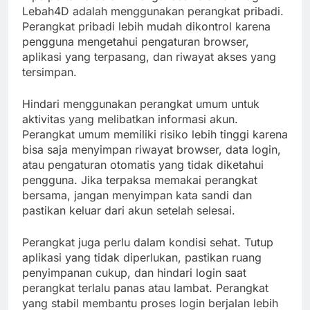
Lebah4D adalah menggunakan perangkat pribadi.
Perangkat pribadi lebih mudah dikontrol karena
pengguna mengetahui pengaturan browser,
aplikasi yang terpasang, dan riwayat akses yang
tersimpan.
Hindari menggunakan perangkat umum untuk
aktivitas yang melibatkan informasi akun.
Perangkat umum memiliki risiko lebih tinggi karena
bisa saja menyimpan riwayat browser, data login,
atau pengaturan otomatis yang tidak diketahui
pengguna. Jika terpaksa memakai perangkat
bersama, jangan menyimpan kata sandi dan
pastikan keluar dari akun setelah selesai.
Perangkat juga perlu dalam kondisi sehat. Tutup
aplikasi yang tidak diperlukan, pastikan ruang
penyimpanan cukup, dan hindari login saat
perangkat terlalu panas atau lambat. Perangkat
yang stabil membantu proses login berjalan lebih