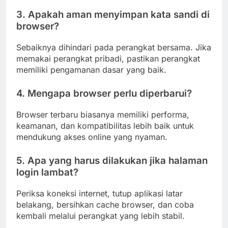
3. Apakah aman menyimpan kata sandi di
browser?
Sebaiknya dihindari pada perangkat bersama. Jika
memakai perangkat pribadi, pastikan perangkat
memiliki pengamanan dasar yang baik.
4. Mengapa browser perlu diperbarui?
Browser terbaru biasanya memiliki performa,
keamanan, dan kompatibilitas lebih baik untuk
mendukung akses online yang nyaman.
5. Apa yang harus dilakukan jika halaman
login lambat?
Periksa koneksi internet, tutup aplikasi latar
belakang, bersihkan cache browser, dan coba
kembali melalui perangkat yang lebih stabil.