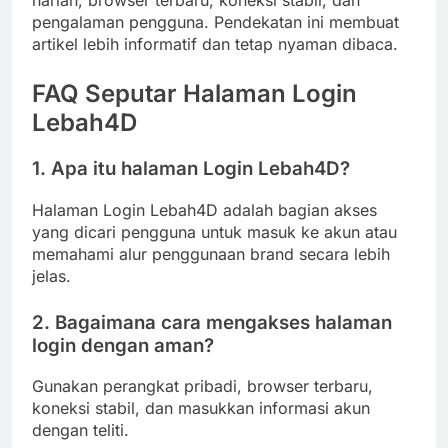
harian, browser terbaru, koneksi stabil, dan
pengalaman pengguna. Pendekatan ini membuat
artikel lebih informatif dan tetap nyaman dibaca.
FAQ Seputar Halaman Login
Lebah4D
1. Apa itu halaman Login Lebah4D?
Halaman Login Lebah4D adalah bagian akses
yang dicari pengguna untuk masuk ke akun atau
memahami alur penggunaan brand secara lebih
jelas.
2. Bagaimana cara mengakses halaman
login dengan aman?
Gunakan perangkat pribadi, browser terbaru,
koneksi stabil, dan masukkan informasi akun
dengan teliti.