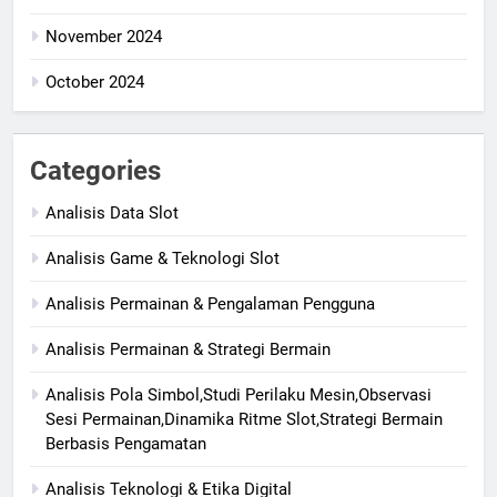
November 2024
October 2024
Categories
Analisis Data Slot
Analisis Game & Teknologi Slot
Analisis Permainan & Pengalaman Pengguna
Analisis Permainan & Strategi Bermain
Analisis Pola Simbol,Studi Perilaku Mesin,Observasi
Sesi Permainan,Dinamika Ritme Slot,Strategi Bermain
Berbasis Pengamatan
Analisis Teknologi & Etika Digital