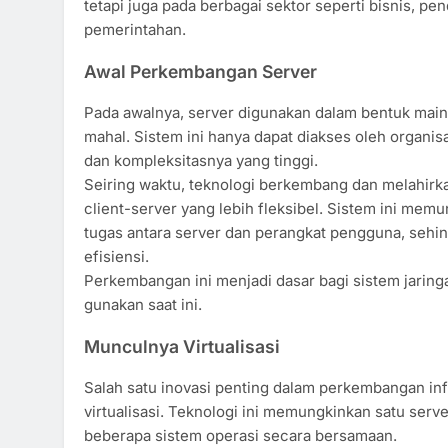
tetapi juga pada berbagai sektor seperti bisnis, pen
pemerintahan.
Awal Perkembangan Server
Pada awalnya, server digunakan dalam bentuk mai
mahal. Sistem ini hanya dapat diakses oleh organis
dan kompleksitasnya yang tinggi.
Seiring waktu, teknologi berkembang dan melahirk
client-server yang lebih fleksibel. Sistem ini me
tugas antara server dan perangkat pengguna, seh
efisiensi.
Perkembangan ini menjadi dasar bagi sistem jaring
gunakan saat ini.
Munculnya Virtualisasi
Salah satu inovasi penting dalam perkembangan infr
virtualisasi. Teknologi ini memungkinkan satu serve
beberapa sistem operasi secara bersamaan.