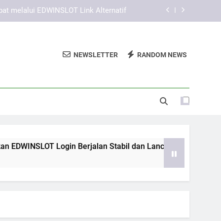
pat melalui EDWINSLOT Link Alternatif
LOT Login Berjalan Stabil dan Lancar
indari Kesalahan Saat Login Edwinslot
NEWSLETTER
RANDOM NEWS
 TIARA4D Login yang Resmi dan Aman
ng Sempurna Untuk Pecinta Alam.
pat melalui EDWINSLOT Link Alternatif
LOT Login Berjalan Stabil dan Lancar
indari Kesalahan Saat Login Edwinslot
T Login Berjalan Stabil dan Lancar
Tips Menghindari 
2 Months Ago