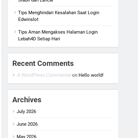
Stabil dan Lancar
Tips Menghindari Kesalahan Saat Login
Edwinslot
Tips Aman Mengakses Halaman Login
Lebah4D Setiap Hari
Recent Comments
A WordPress Commenter
on
Hello world!
Archives
July 2026
June 2026
May 2026