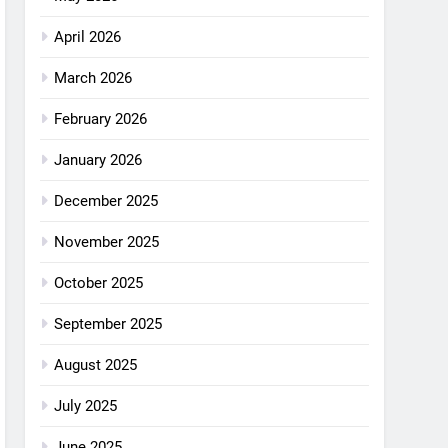
April 2026
March 2026
February 2026
January 2026
December 2025
November 2025
October 2025
September 2025
August 2025
July 2025
June 2025