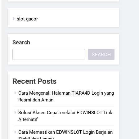
slot gacor
Search
SEARCH
Recent Posts
Cara Mengenali Halaman TIARA4D Login yang
Resmi dan Aman
Solusi Akses Cepat melalui EDWINSLOT Link
Alternatif
Cara Memastikan EDWINSLOT Login Berjalan