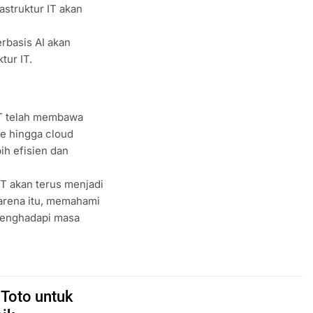
rastruktur IT akan
rbasis AI akan
tur IT.
IT telah membawa
me hingga cloud
ih efisien dan
IT akan terus menjadi
karena itu, memahami
menghadapi masa
 Toto untuk