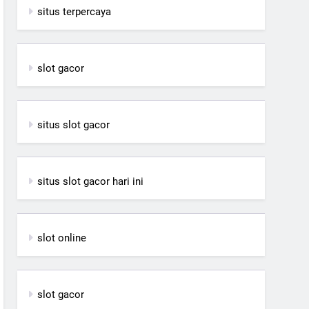
situs terpercaya
slot gacor
situs slot gacor
situs slot gacor hari ini
slot online
slot gacor