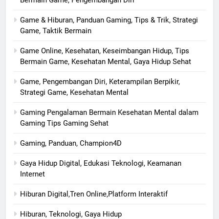
Bermain Game, Pengembangan Diri
Game & Hiburan, Panduan Gaming, Tips & Trik, Strategi
Game, Taktik Bermain
Game Online, Kesehatan, Keseimbangan Hidup, Tips
Bermain Game, Kesehatan Mental, Gaya Hidup Sehat
Game, Pengembangan Diri, Keterampilan Berpikir,
Strategi Game, Kesehatan Mental
Gaming Pengalaman Bermain Kesehatan Mental dalam
Gaming Tips Gaming Sehat
Gaming, Panduan, Champion4D
Gaya Hidup Digital, Edukasi Teknologi, Keamanan
Internet
Hiburan Digital,Tren Online,Platform Interaktif
Hiburan, Teknologi, Gaya Hidup