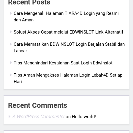
Recent Posts
Cara Mengenali Halaman TIARA4D Login yang Resmi
dan Aman
Solusi Akses Cepat melalui EDWINSLOT Link Alternatif
Cara Memastikan EDWINSLOT Login Berjalan Stabil dan
Lancar
Tips Menghindari Kesalahan Saat Login Edwinslot
Tips Aman Mengakses Halaman Login Lebah4D Setiap
Hari
Recent Comments
A WordPress Commenter
on
Hello world!