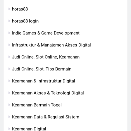
horas88
horas88 login
Indie Games & Game Development
Infrastruktur & Manajemen Akses Digital
Judi Online, Slot Online, Keamanan
Judi Online, Slot, Tips Bermain
Keamanan & Infrastruktur Digital
Keamanan Akses & Teknologi Digital
Keamanan Bermain Togel
Keamanan Data & Regulasi Sistem
Keamanan Digital