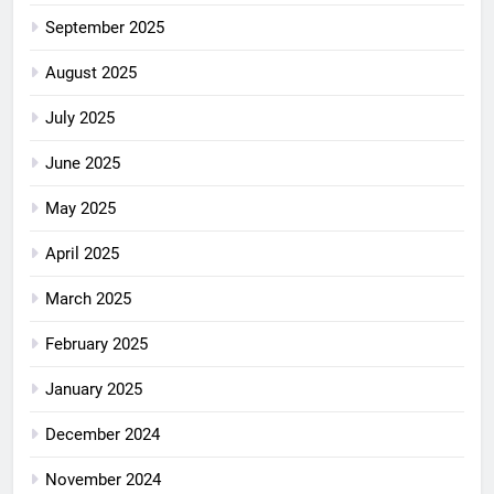
September 2025
August 2025
July 2025
June 2025
May 2025
April 2025
March 2025
February 2025
January 2025
December 2024
November 2024