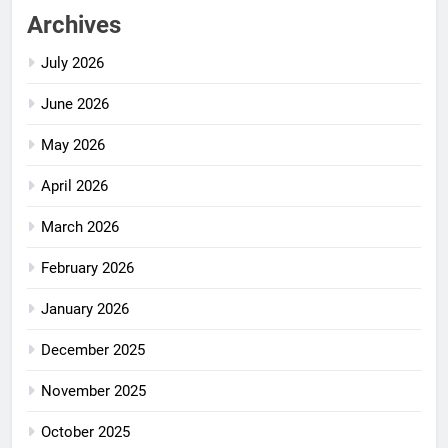
Archives
July 2026
June 2026
May 2026
April 2026
March 2026
February 2026
January 2026
December 2025
November 2025
October 2025