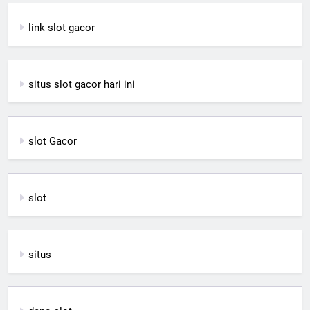
link slot gacor
situs slot gacor hari ini
slot Gacor
slot
situs