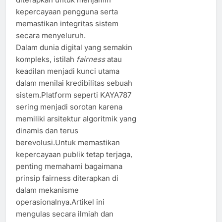
kepercayaan pengguna serta
memastikan integritas sistem
secara menyeluruh.
Dalam dunia digital yang semakin
kompleks, istilah
fairness
atau
keadilan menjadi kunci utama
dalam menilai kredibilitas sebuah
sistem.Platform seperti KAYA787
sering menjadi sorotan karena
memiliki arsitektur algoritmik yang
dinamis dan terus
berevolusi.Untuk memastikan
kepercayaan publik tetap terjaga,
penting memahami bagaimana
prinsip fairness diterapkan di
dalam mekanisme
operasionalnya.Artikel ini
mengulas secara ilmiah dan