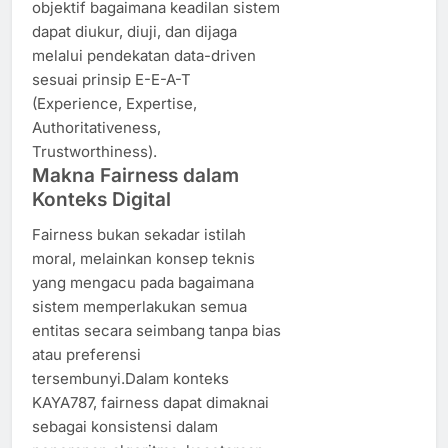
objektif bagaimana keadilan sistem
dapat diukur, diuji, dan dijaga
melalui pendekatan data-driven
sesuai prinsip E-E-A-T
(Experience, Expertise,
Authoritativeness,
Trustworthiness).
Makna Fairness dalam
Konteks Digital
Fairness bukan sekadar istilah
moral, melainkan konsep teknis
yang mengacu pada bagaimana
sistem memperlakukan semua
entitas secara seimbang tanpa bias
atau preferensi
tersembunyi.Dalam konteks
KAYA787, fairness dapat dimaknai
sebagai konsistensi dalam