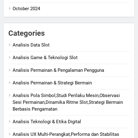
October 2024
Categories
Analisis Data Slot
Analisis Game & Teknologi Slot
Analisis Permainan & Pengalaman Pengguna
Analisis Permainan & Strategi Bermain
Analisis Pola Simbol,Studi Perilaku Mesin,Observasi
Sesi Permainan,Dinamika Ritme Slot,Strategi Bermain
Berbasis Pengamatan
Analisis Teknologi & Etika Digital
Analisis UX Multi-Perangkat,Performa dan Stabilitas