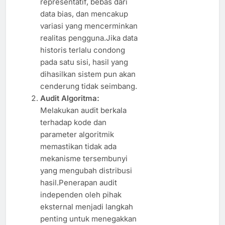
representatif, bebas dari
data bias, dan mencakup
variasi yang mencerminkan
realitas pengguna.Jika data
historis terlalu condong
pada satu sisi, hasil yang
dihasilkan sistem pun akan
cenderung tidak seimbang.
Audit Algoritma:
Melakukan audit berkala
terhadap kode dan
parameter algoritmik
memastikan tidak ada
mekanisme tersembunyi
yang mengubah distribusi
hasil.Penerapan audit
independen oleh pihak
eksternal menjadi langkah
penting untuk menegakkan