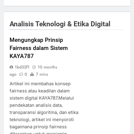
Analisis Teknologi & Etika Digital
Mengungkap Prinsip
Fairness dalam Sistem
KAYA787
1bd52f1
10 months
ago
0
7 mins
Artikel ini membahas konsep
fairness atau keadilan dalam
sistem digital KAYA787.Melalui
pendekatan analisis data,
transparansi algoritma, dan etika
teknologi, artikel ini menyoroti
bagaimana prinsip fairness
diterapkan untuk menjamin