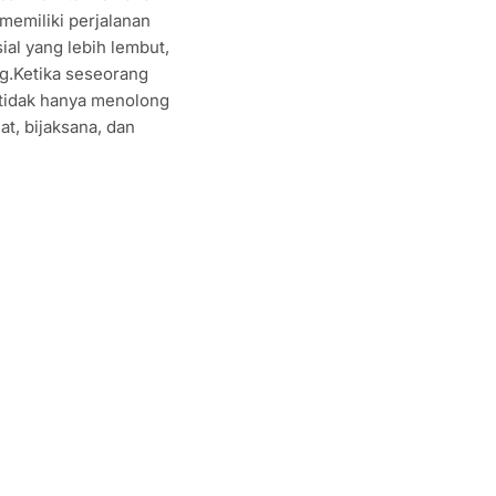
memiliki perjalanan
ial yang lebih lembut,
ng.Ketika seseorang
tidak hanya menolong
at, bijaksana, dan