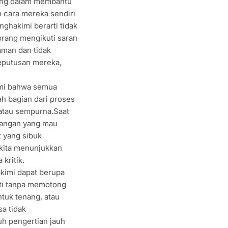
ting dalam membantu
n cara mereka sendiri
hakimi berarti tidak
rang mengikuti saran
man dan tidak
eputusan mereka,
mi bahwa semua
h bagian dari proses
 atau sempurna.Saat
tangan yang mau
 yang sibuk
 kita menunjukkan
kritik.
kimi dapat berupa
ati tanpa memotong
tuk tenang, atau
a tidak
h pengertian jauh