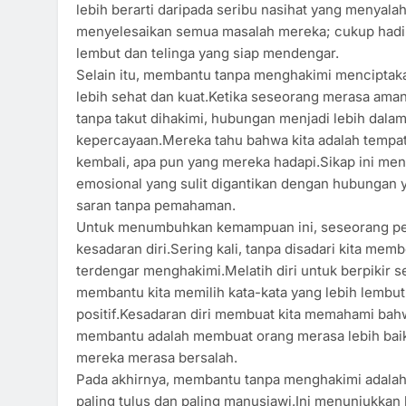
lebih berarti daripada seribu nasihat yang menyalah
menyelesaikan semua masalah mereka; cukup hadir
lembut dan telinga yang siap mendengar.
Selain itu, membantu tanpa menghakimi mencipta
lebih sehat dan kuat.Ketika seseorang merasa aman
tanpa takut dihakimi, hubungan menjadi lebih dala
kepercayaan.Mereka tahu bahwa kita adalah tempa
kembali, apa pun yang mereka hadapi.Sikap ini me
emosional yang sulit digantikan dengan hubungan
saran tanpa pemahaman.
Untuk menumbuhkan kemampuan ini, seseorang per
kesadaran diri.Sering kali, tanpa disadari kita me
terdengar menghakimi.Melatih diri untuk berpikir 
membantu kita memilih kata-kata yang lebih lembut
positif.Kesadaran diri membuat kita memahami bah
membantu adalah membuat orang merasa lebih bai
mereka merasa bersalah.
Pada akhirnya, membantu tanpa menghakimi adalah
paling tulus dan paling manusiawi.Ini menunjukka