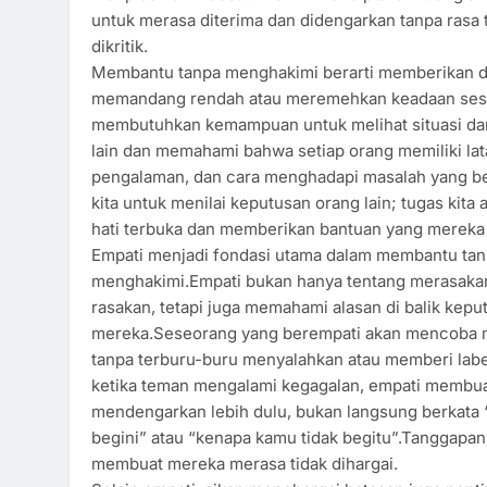
untuk merasa diterima dan didengarkan tanpa rasa 
dikritik.
Membantu tanpa menghakimi berarti memberikan 
memandang rendah atau meremehkan keadaan sese
membutuhkan kemampuan untuk melihat situasi dar
lain dan memahami bahwa setiap orang memiliki lat
pengalaman, dan cara menghadapi masalah yang b
kita untuk menilai keputusan orang lain; tugas kita
hati terbuka dan memberikan bantuan yang mereka
Empati menjadi fondasi utama dalam membantu ta
menghakimi.Empati bukan hanya tentang merasakan
rasakan, tetapi juga memahami alasan di balik kepu
mereka.Seseorang yang berempati akan mencoba 
tanpa terburu-buru menyalahkan atau memberi label
ketika teman mengalami kegagalan, empati membuat
mendengarkan lebih dulu, bukan langsung berkata
begini” atau “kenapa kamu tidak begitu”.Tanggapan s
membuat mereka merasa tidak dihargai.