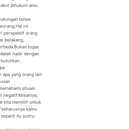
takut dihukum atau
dukungan tanpa
orang.Hal ini
i perspektif orang
ar belakang,
erbeda.Bukan tugas
 adalah hadir dengan
 butuhkan.
npa
 apa yang orang lain
tusan
memahami situasi
 negatif.Misalnya,
 kita memilih untuk
 “seharusnya kamu
eperti itu justru