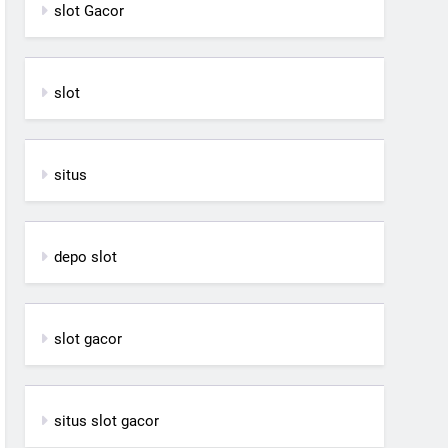
slot Gacor
slot
situs
depo slot
slot gacor
situs slot gacor