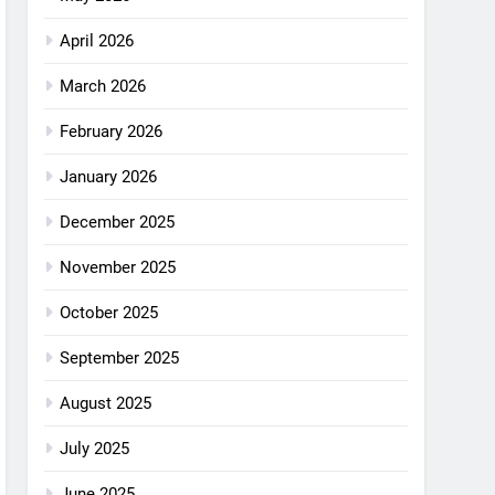
April 2026
March 2026
February 2026
January 2026
December 2025
November 2025
October 2025
September 2025
August 2025
July 2025
June 2025