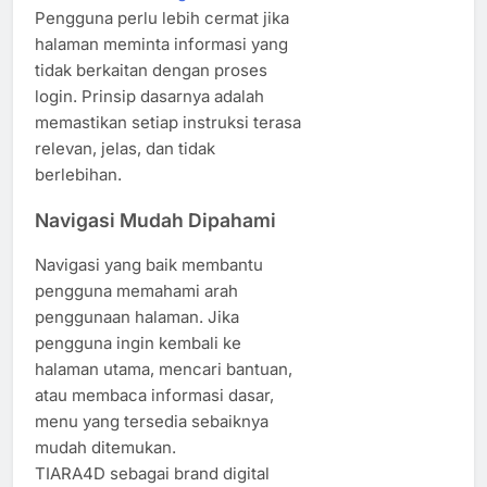
Pengguna perlu lebih cermat jika
halaman meminta informasi yang
tidak berkaitan dengan proses
login. Prinsip dasarnya adalah
memastikan setiap instruksi terasa
relevan, jelas, dan tidak
berlebihan.
Navigasi Mudah Dipahami
Navigasi yang baik membantu
pengguna memahami arah
penggunaan halaman. Jika
pengguna ingin kembali ke
halaman utama, mencari bantuan,
atau membaca informasi dasar,
menu yang tersedia sebaiknya
mudah ditemukan.
TIARA4D sebagai brand digital