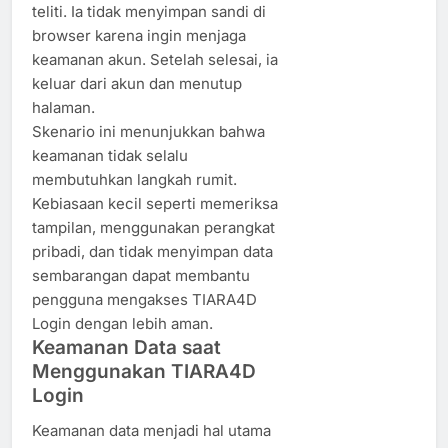
teliti. Ia tidak menyimpan sandi di
browser karena ingin menjaga
keamanan akun. Setelah selesai, ia
keluar dari akun dan menutup
halaman.
Skenario ini menunjukkan bahwa
keamanan tidak selalu
membutuhkan langkah rumit.
Kebiasaan kecil seperti memeriksa
tampilan, menggunakan perangkat
pribadi, dan tidak menyimpan data
sembarangan dapat membantu
pengguna mengakses TIARA4D
Login dengan lebih aman.
Keamanan Data saat
Menggunakan TIARA4D
Login
Keamanan data menjadi hal utama