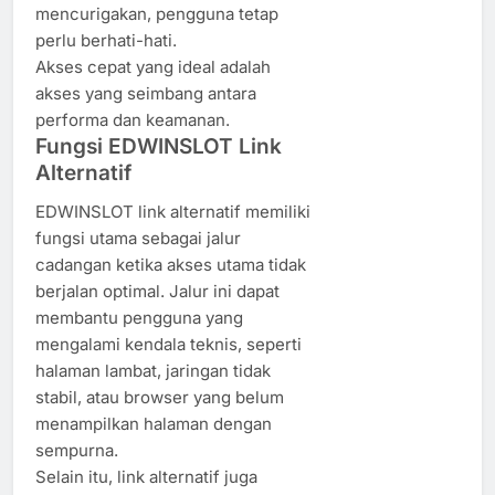
mencurigakan, pengguna tetap
perlu berhati-hati.
Akses cepat yang ideal adalah
akses yang seimbang antara
performa dan keamanan.
Fungsi EDWINSLOT Link
Alternatif
EDWINSLOT link alternatif memiliki
fungsi utama sebagai jalur
cadangan ketika akses utama tidak
berjalan optimal. Jalur ini dapat
membantu pengguna yang
mengalami kendala teknis, seperti
halaman lambat, jaringan tidak
stabil, atau browser yang belum
menampilkan halaman dengan
sempurna.
Selain itu, link alternatif juga