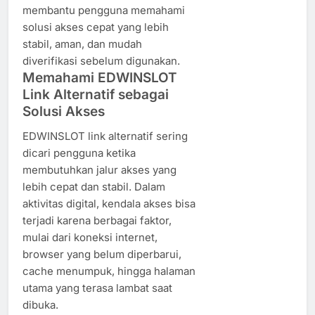
membantu pengguna memahami
solusi akses cepat yang lebih
stabil, aman, dan mudah
diverifikasi sebelum digunakan.
Memahami EDWINSLOT
Link Alternatif sebagai
Solusi Akses
EDWINSLOT link alternatif sering
dicari pengguna ketika
membutuhkan jalur akses yang
lebih cepat dan stabil. Dalam
aktivitas digital, kendala akses bisa
terjadi karena berbagai faktor,
mulai dari koneksi internet,
browser yang belum diperbarui,
cache menumpuk, hingga halaman
utama yang terasa lambat saat
dibuka.