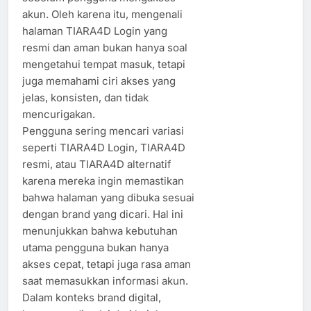
akun. Oleh karena itu, mengenali
halaman TIARA4D Login yang
resmi dan aman bukan hanya soal
mengetahui tempat masuk, tetapi
juga memahami ciri akses yang
jelas, konsisten, dan tidak
mencurigakan.
Pengguna sering mencari variasi
seperti TIARA4D Login, TIARA4D
resmi, atau TIARA4D alternatif
karena mereka ingin memastikan
bahwa halaman yang dibuka sesuai
dengan brand yang dicari. Hal ini
menunjukkan bahwa kebutuhan
utama pengguna bukan hanya
akses cepat, tetapi juga rasa aman
saat memasukkan informasi akun.
Dalam konteks brand digital,