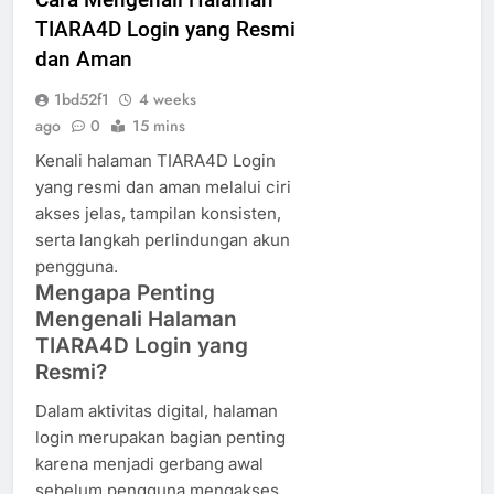
TIARA4D Login yang Resmi
dan Aman
1bd52f1
4 weeks
ago
0
15 mins
Kenali halaman TIARA4D Login
yang resmi dan aman melalui ciri
akses jelas, tampilan konsisten,
serta langkah perlindungan akun
pengguna.
Mengapa Penting
Mengenali Halaman
TIARA4D Login yang
Resmi?
Dalam aktivitas digital, halaman
login merupakan bagian penting
karena menjadi gerbang awal
sebelum pengguna mengakses