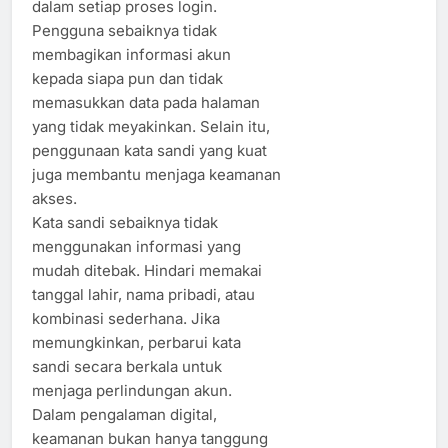
dalam setiap proses login.
Pengguna sebaiknya tidak
membagikan informasi akun
kepada siapa pun dan tidak
memasukkan data pada halaman
yang tidak meyakinkan. Selain itu,
penggunaan kata sandi yang kuat
juga membantu menjaga keamanan
akses.
Kata sandi sebaiknya tidak
menggunakan informasi yang
mudah ditebak. Hindari memakai
tanggal lahir, nama pribadi, atau
kombinasi sederhana. Jika
memungkinkan, perbarui kata
sandi secara berkala untuk
menjaga perlindungan akun.
Dalam pengalaman digital,
keamanan bukan hanya tanggung