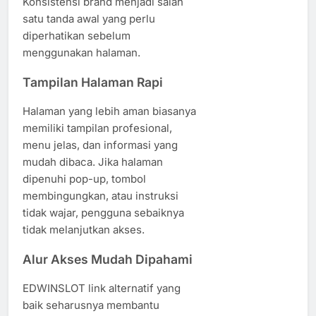
Konsistensi brand menjadi salah
satu tanda awal yang perlu
diperhatikan sebelum
menggunakan halaman.
Tampilan Halaman Rapi
Halaman yang lebih aman biasanya
memiliki tampilan profesional,
menu jelas, dan informasi yang
mudah dibaca. Jika halaman
dipenuhi pop-up, tombol
membingungkan, atau instruksi
tidak wajar, pengguna sebaiknya
tidak melanjutkan akses.
Alur Akses Mudah Dipahami
EDWINSLOT link alternatif yang
baik seharusnya membantu