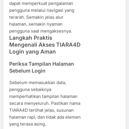
dapat memperkuat pengalaman
pengguna melalui navigasi yang
terarah. Semakin jelas alur
halaman, semakin nyaman
pengguna saat mengaksesnya.
Langkah Praktis
Mengenali Akses TIARA4D
Login yang Aman
Periksa Tampilan Halaman
Sebelum Login
Sebelum memasukkan data,
pengguna sebaiknya
memperhatikan tampilan halaman
secara menyeluruh. Pastikan nama
TIARA4D terlihat jelas, susunan
halaman rapi, dan tidak ada elemen
yang terasa asing.