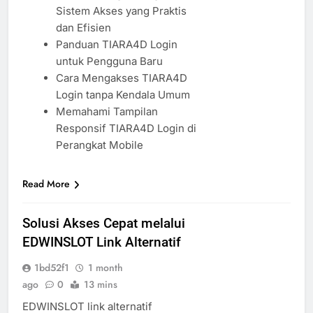
Sistem Akses yang Praktis
dan Efisien
Panduan TIARA4D Login
untuk Pengguna Baru
Cara Mengakses TIARA4D
Login tanpa Kendala Umum
Memahami Tampilan
Responsif TIARA4D Login di
Perangkat Mobile
Read More
Solusi Akses Cepat melalui
EDWINSLOT Link Alternatif
1bd52f1
1 month
ago
0
13 mins
EDWINSLOT link alternatif