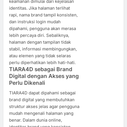
keamanan dimulai dari kejelasan
identitas. Jika halaman terlihat
rapi, nama brand tampil konsisten,
dan instruksi login mudah
dipahami, pengguna akan merasa
lebih percaya diri. Sebaliknya,
halaman dengan tampilan tidak
stabil, informasi membingungkan,
atau elemen yang tidak selaras
perlu diperhatikan lebih hati-hati.
TIARA4D sebagai Brand
Digital dengan Akses yang
Perlu Dikenali
TIARA4D dapat dipahami sebagai
brand digital yang membutuhkan
struktur akses jelas agar pengguna
mudah mengenali halaman yang
benar. Dalam dunia online,
identitas brand yang konsisten