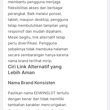
membantu pengguna menjaga
fleksibilitas akses dari berbagai
perangkat. Baik melalui ponsel,
tablet, maupun desktop, pengguna
tetap membutuhkan tampilan yang
responsif dan mudah dipahami.
Meski begitu, link alternatif tetap
perlu diverifikasi. Pengguna
sebaiknya tidak membuka halaman
secara sembarangan hanya karena
nama brand terlihat mirip.
Ciri Link Alternatif yang
Lebih Aman
Nama Brand Konsisten
Pastikan nama EDWINSLOT tertulis
dengan benar dan tidak memiliki
tambahan karakter mencurigakan.