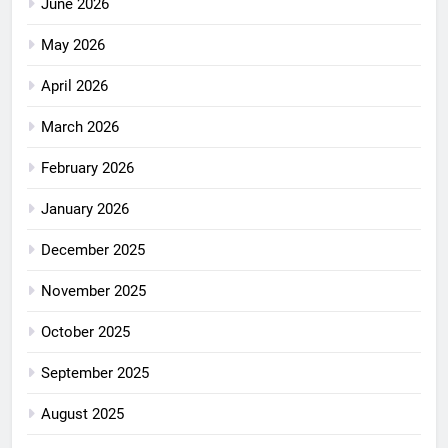
June 2026
May 2026
April 2026
March 2026
February 2026
January 2026
December 2025
November 2025
October 2025
September 2025
August 2025