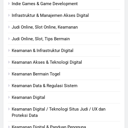
Indie Games & Game Development
Infrastruktur & Manajemen Akses Digital
Judi Online, Slot Online, Keamanan
Judi Online, Slot, Tips Bermain
Keamanan & Infrastruktur Digital
Keamanan Akses & Teknologi Digital
Keamanan Bermain Togel
Keamanan Data & Regulasi Sistem
Keamanan Digital
Keamanan Digital / Teknologi Situs Judi / UX dan
Proteksi Data
Keamanan Digital & Panduan Pengguna