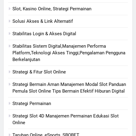
Slot, Kasino Online, Strategi Permainan
Solusi Akses & Link Alternatif
Stabilitas Login & Akses Digital
Stabilitas Sistem Digital,Manajemen Performa
Platform,Teknologi Akses Tinggi,Pengalaman Pengguna
Berkelanjutan
Strategi & Fitur Slot Online
Strategi Bermain Aman Manajemen Modal Slot Panduan
Pemula Slot Online Tips Bermain Efektif Hiburan Digital
Strategi Permainan
Strategi Slot 4D Manajemen Permainan Edukasi Slot
Online
Taruhan Online, eSports, SBOBET