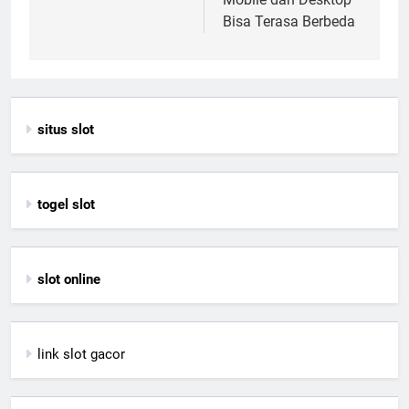
Bisa Terasa Berbeda
situs slot
togel slot
slot online
link slot gacor