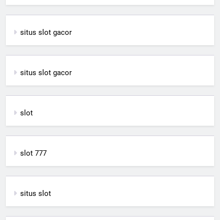
situs slot gacor
situs slot gacor
slot
slot 777
situs slot