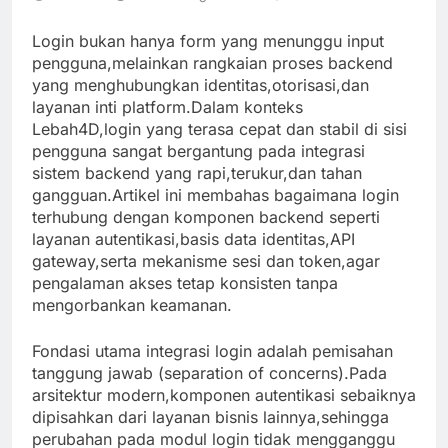
Login bukan hanya form yang menunggu input
pengguna,melainkan rangkaian proses backend
yang menghubungkan identitas,otorisasi,dan
layanan inti platform.Dalam konteks
Lebah4D,login yang terasa cepat dan stabil di sisi
pengguna sangat bergantung pada integrasi
sistem backend yang rapi,terukur,dan tahan
gangguan.Artikel ini membahas bagaimana login
terhubung dengan komponen backend seperti
layanan autentikasi,basis data identitas,API
gateway,serta mekanisme sesi dan token,agar
pengalaman akses tetap konsisten tanpa
mengorbankan keamanan.
Fondasi utama integrasi login adalah pemisahan
tanggung jawab (separation of concerns).Pada
arsitektur modern,komponen autentikasi sebaiknya
dipisahkan dari layanan bisnis lainnya,sehingga
perubahan pada modul login tidak mengganggu