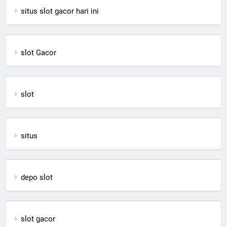
situs slot gacor hari ini
slot Gacor
slot
situs
depo slot
slot gacor