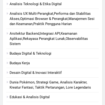
Analisis Teknologi & Etika Digital
Analisis UX Multi-Perangkat,Performa dan Stabilitas
Akses,Optimasi Browser & Perangkat,Manajemen Sesi
dan Keamanan,Praktik Pengguna Harian
Arsitektur Backend,Integrasi API,Keamanan
Aplikasi,Rekayasa Perangkat Lunak,Observabilitas
Sistem
Budaya Digital & Teknologi
Budaya Kerja
Desain Digital & Inovasi Interaktif
Dunia Pokémon, Strategi Game, Analisis Karakter,
Kreatur Fantasi, Taktik Pertarungan, Lore Legendaris
Edukasi & Analisis Digital