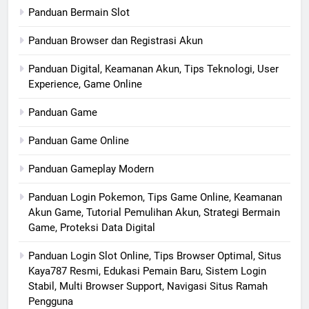
Panduan Bermain Slot
Panduan Browser dan Registrasi Akun
Panduan Digital, Keamanan Akun, Tips Teknologi, User
Experience, Game Online
Panduan Game
Panduan Game Online
Panduan Gameplay Modern
Panduan Login Pokemon, Tips Game Online, Keamanan
Akun Game, Tutorial Pemulihan Akun, Strategi Bermain
Game, Proteksi Data Digital
Panduan Login Slot Online, Tips Browser Optimal, Situs
Kaya787 Resmi, Edukasi Pemain Baru, Sistem Login
Stabil, Multi Browser Support, Navigasi Situs Ramah
Pengguna