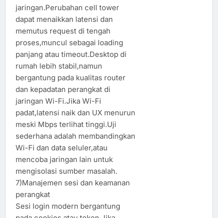
jaringan.Perubahan cell tower
dapat menaikkan latensi dan
memutus request di tengah
proses,muncul sebagai loading
panjang atau timeout.Desktop di
rumah lebih stabil,namun
bergantung pada kualitas router
dan kepadatan perangkat di
jaringan Wi-Fi.Jika Wi-Fi
padat,latensi naik dan UX menurun
meski Mbps terlihat tinggi.Uji
sederhana adalah membandingkan
Wi-Fi dan data seluler,atau
mencoba jaringan lain untuk
mengisolasi sumber masalah.
7)Manajemen sesi dan keamanan
perangkat
Sesi login modern bergantung
pada cookies atau token.Jika