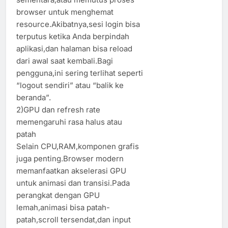
browser untuk menghemat
resource.Akibatnya,sesi login bisa
terputus ketika Anda berpindah
aplikasi,dan halaman bisa reload
dari awal saat kembali.Bagi
pengguna,ini sering terlihat seperti
“logout sendiri” atau “balik ke
beranda”.
2)GPU dan refresh rate
memengaruhi rasa halus atau
patah
Selain CPU,RAM,komponen grafis
juga penting.Browser modern
memanfaatkan akselerasi GPU
untuk animasi dan transisi.Pada
perangkat dengan GPU
lemah,animasi bisa patah-
patah,scroll tersendat,dan input