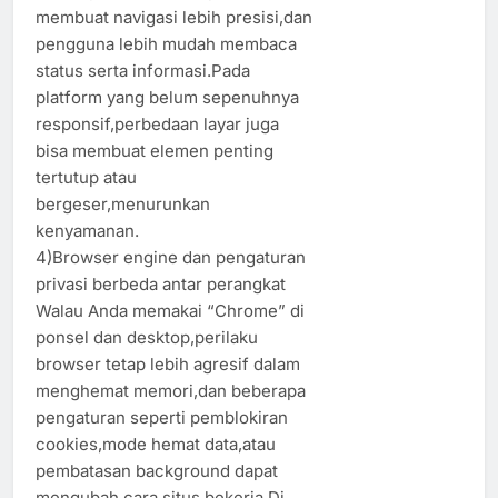
membuat navigasi lebih presisi,dan
pengguna lebih mudah membaca
status serta informasi.Pada
platform yang belum sepenuhnya
responsif,perbedaan layar juga
bisa membuat elemen penting
tertutup atau
bergeser,menurunkan
kenyamanan.
4)Browser engine dan pengaturan
privasi berbeda antar perangkat
Walau Anda memakai “Chrome” di
ponsel dan desktop,perilaku
browser tetap lebih agresif dalam
menghemat memori,dan beberapa
pengaturan seperti pemblokiran
cookies,mode hemat data,atau
pembatasan background dapat
mengubah cara situs bekerja.Di