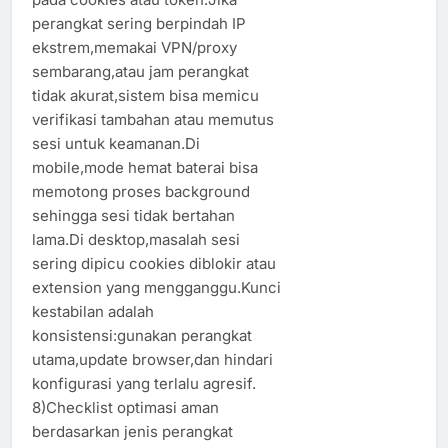
perangkat sering berpindah IP
ekstrem,memakai VPN/proxy
sembarang,atau jam perangkat
tidak akurat,sistem bisa memicu
verifikasi tambahan atau memutus
sesi untuk keamanan.Di
mobile,mode hemat baterai bisa
memotong proses background
sehingga sesi tidak bertahan
lama.Di desktop,masalah sesi
sering dipicu cookies diblokir atau
extension yang mengganggu.Kunci
kestabilan adalah
konsistensi:gunakan perangkat
utama,update browser,dan hindari
konfigurasi yang terlalu agresif.
8)Checklist optimasi aman
berdasarkan jenis perangkat