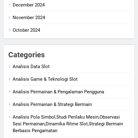
December 2024
November 2024
October 2024
Categories
Analisis Data Slot
Analisis Game & Teknologi Slot
Analisis Permainan & Pengalaman Pengguna
Analisis Permainan & Strategi Bermain
Analisis Pola Simbol,Studi Perilaku Mesin,Observasi
Sesi Permainan,Dinamika Ritme Slot,Strategi Bermain
Berbasis Pengamatan