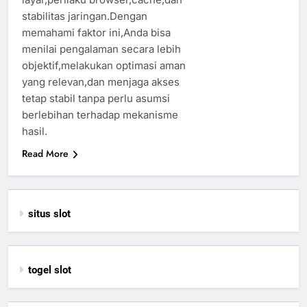
stabilitas jaringan.Dengan
memahami faktor ini,Anda bisa
menilai pengalaman secara lebih
objektif,melakukan optimasi aman
yang relevan,dan menjaga akses
tetap stabil tanpa perlu asumsi
berlebihan terhadap mekanisme
hasil.
Read More
situs slot
togel slot