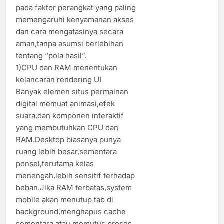
pada faktor perangkat yang paling
memengaruhi kenyamanan akses
dan cara mengatasinya secara
aman,tanpa asumsi berlebihan
tentang “pola hasil”.
1)CPU dan RAM menentukan
kelancaran rendering UI
Banyak elemen situs permainan
digital memuat animasi,efek
suara,dan komponen interaktif
yang membutuhkan CPU dan
RAM.Desktop biasanya punya
ruang lebih besar,sementara
ponsel,terutama kelas
menengah,lebih sensitif terhadap
beban.Jika RAM terbatas,system
mobile akan menutup tab di
background,menghapus cache
sementara,atau memutus proses