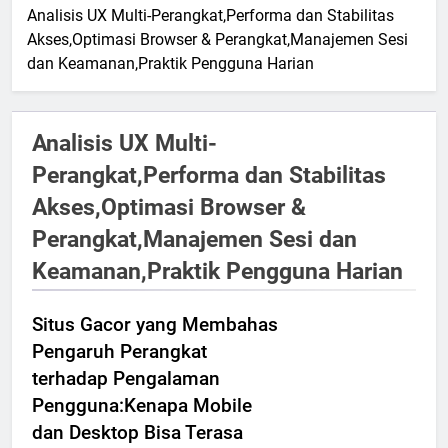
Analisis UX Multi-Perangkat,Performa dan Stabilitas
Akses,Optimasi Browser & Perangkat,Manajemen Sesi
dan Keamanan,Praktik Pengguna Harian
Analisis UX Multi-
Perangkat,Performa dan Stabilitas
Akses,Optimasi Browser &
Perangkat,Manajemen Sesi dan
Keamanan,Praktik Pengguna Harian
Situs Gacor yang Membahas
Pengaruh Perangkat
terhadap Pengalaman
Pengguna:Kenapa Mobile
dan Desktop Bisa Terasa