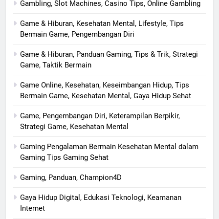
Gambling, Slot Machines, Casino Tips, Online Gambling
Game & Hiburan, Kesehatan Mental, Lifestyle, Tips
Bermain Game, Pengembangan Diri
Game & Hiburan, Panduan Gaming, Tips & Trik, Strategi
Game, Taktik Bermain
Game Online, Kesehatan, Keseimbangan Hidup, Tips
Bermain Game, Kesehatan Mental, Gaya Hidup Sehat
Game, Pengembangan Diri, Keterampilan Berpikir,
Strategi Game, Kesehatan Mental
Gaming Pengalaman Bermain Kesehatan Mental dalam
Gaming Tips Gaming Sehat
Gaming, Panduan, Champion4D
Gaya Hidup Digital, Edukasi Teknologi, Keamanan
Internet