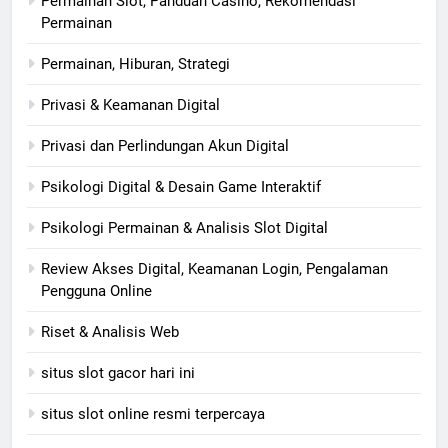
Permainan Slot, Panduan Casino, Rekomendasi
Permainan
Permainan, Hiburan, Strategi
Privasi & Keamanan Digital
Privasi dan Perlindungan Akun Digital
Psikologi Digital & Desain Game Interaktif
Psikologi Permainan & Analisis Slot Digital
Review Akses Digital, Keamanan Login, Pengalaman
Pengguna Online
Riset & Analisis Web
situs slot gacor hari ini
situs slot online resmi terpercaya