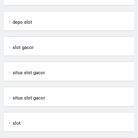
depo slot
slot gacor
situs slot gacor
situs slot gacor
slot