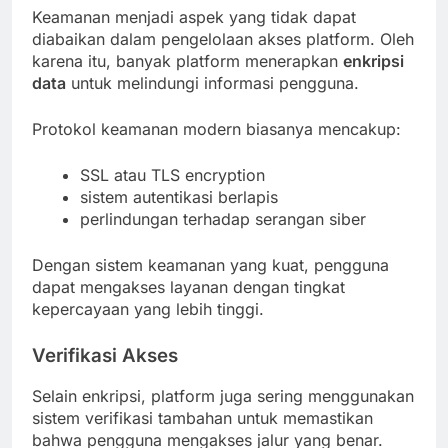
Keamanan menjadi aspek yang tidak dapat
diabaikan dalam pengelolaan akses platform. Oleh
karena itu, banyak platform menerapkan
enkripsi
data
untuk melindungi informasi pengguna.
Protokol keamanan modern biasanya mencakup:
SSL atau TLS encryption
sistem autentikasi berlapis
perlindungan terhadap serangan siber
Dengan sistem keamanan yang kuat, pengguna
dapat mengakses layanan dengan tingkat
kepercayaan yang lebih tinggi.
Verifikasi Akses
Selain enkripsi, platform juga sering menggunakan
sistem verifikasi tambahan untuk memastikan
bahwa pengguna mengakses jalur yang benar.