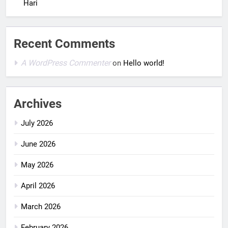
Hari
Recent Comments
A WordPress Commenter
on
Hello world!
Archives
July 2026
June 2026
May 2026
April 2026
March 2026
February 2026