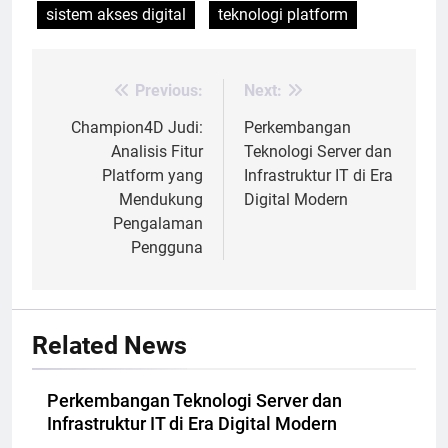
sistem akses digital
teknologi platform
Previous:
Next:
Post
navigation
Champion4D Judi:
Perkembangan
Analisis Fitur
Teknologi Server dan
Platform yang
Infrastruktur IT di Era
Mendukung
Digital Modern
Pengalaman
Pengguna
Related News
Perkembangan Teknologi Server dan
Infrastruktur IT di Era Digital Modern