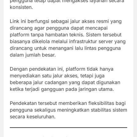
pengguna tetap dapat mengakses layanan secara
konsisten.
Link ini berfungsi sebagai jalur akses resmi yang
dirancang agar pengguna dapat mencapai
platform tanpa hambatan teknis. Sistem tersebut
biasanya dikelola melalui infrastruktur server yang
dirancang untuk menangani lalu lintas pengguna
dalam jumlah besar.
Dengan pendekatan ini, platform tidak hanya
menyediakan satu jalur akses, tetapi juga
beberapa jalur cadangan yang dapat digunakan
ketika terjadi gangguan pada jaringan utama.
Pendekatan tersebut memberikan fleksibilitas bagi
pengguna sekaligus meningkatkan stabilitas sistem
secara keseluruhan.