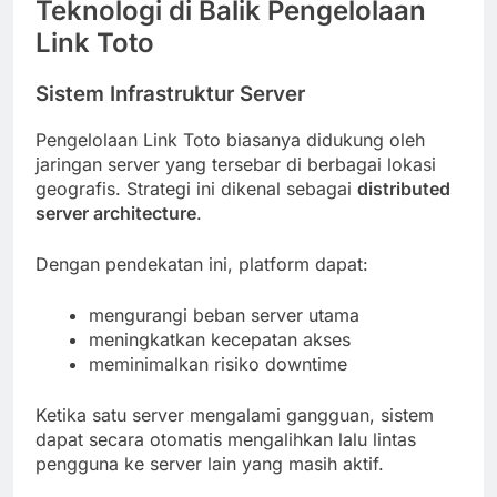
Teknologi di Balik Pengelolaan
Link Toto
Sistem Infrastruktur Server
Pengelolaan Link Toto biasanya didukung oleh
jaringan server yang tersebar di berbagai lokasi
geografis. Strategi ini dikenal sebagai
distributed
server architecture
.
Dengan pendekatan ini, platform dapat:
mengurangi beban server utama
meningkatkan kecepatan akses
meminimalkan risiko downtime
Ketika satu server mengalami gangguan, sistem
dapat secara otomatis mengalihkan lalu lintas
pengguna ke server lain yang masih aktif.