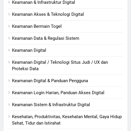
Keamanan & Infrastruktur Digital
Keamanan Akses & Teknologi Digital
Keamanan Bermain Togel
Keamanan Data & Regulasi Sistem
Keamanan Digital
Keamanan Digital / Teknologi Situs Judi / UX dan
Proteksi Data
Keamanan Digital & Panduan Pengguna
Keamanan Login Harian, Panduan Akses Digital
Keamanan Sistem & Infrastruktur Digital
Kesehatan, Produktivitas, Kesehatan Mental, Gaya Hidup
Sehat, Tidur dan Istirahat