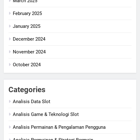
March 2025
February 2025
January 2025
December 2024
November 2024
October 2024
Categories
Analisis Data Slot
Analisis Game & Teknologi Slot
Analisis Permainan & Pengalaman Pengguna