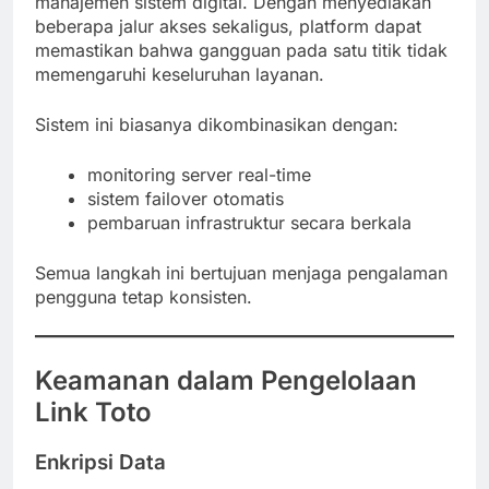
manajemen sistem digital. Dengan menyediakan
beberapa jalur akses sekaligus, platform dapat
memastikan bahwa gangguan pada satu titik tidak
memengaruhi keseluruhan layanan.
Sistem ini biasanya dikombinasikan dengan:
monitoring server real-time
sistem failover otomatis
pembaruan infrastruktur secara berkala
Semua langkah ini bertujuan menjaga pengalaman
pengguna tetap konsisten.
Keamanan dalam Pengelolaan
Link Toto
Enkripsi Data