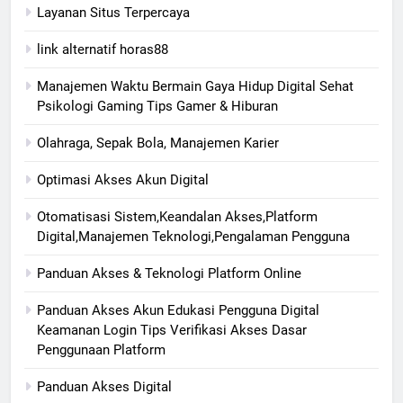
Layanan Situs Terpercaya
link alternatif horas88
Manajemen Waktu Bermain Gaya Hidup Digital Sehat
Psikologi Gaming Tips Gamer & Hiburan
Olahraga, Sepak Bola, Manajemen Karier
Optimasi Akses Akun Digital
Otomatisasi Sistem,Keandalan Akses,Platform
Digital,Manajemen Teknologi,Pengalaman Pengguna
Panduan Akses & Teknologi Platform Online
Panduan Akses Akun Edukasi Pengguna Digital
Keamanan Login Tips Verifikasi Akses Dasar
Penggunaan Platform
Panduan Akses Digital