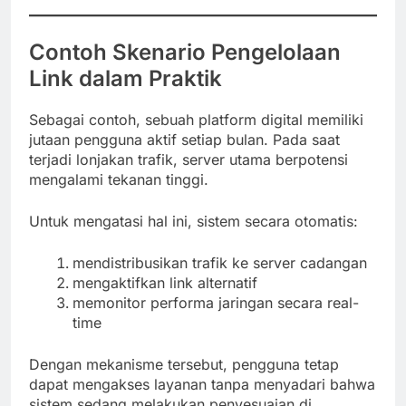
Contoh Skenario Pengelolaan
Link dalam Praktik
Sebagai contoh, sebuah platform digital memiliki
jutaan pengguna aktif setiap bulan. Pada saat
terjadi lonjakan trafik, server utama berpotensi
mengalami tekanan tinggi.
Untuk mengatasi hal ini, sistem secara otomatis:
mendistribusikan trafik ke server cadangan
mengaktifkan link alternatif
memonitor performa jaringan secara real-
time
Dengan mekanisme tersebut, pengguna tetap
dapat mengakses layanan tanpa menyadari bahwa
sistem sedang melakukan penyesuaian di