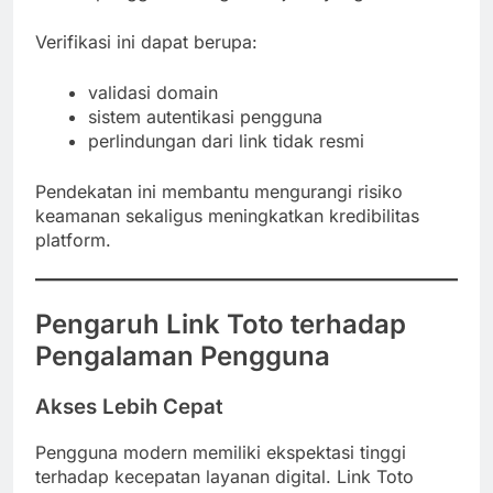
Verifikasi ini dapat berupa:
validasi domain
sistem autentikasi pengguna
perlindungan dari link tidak resmi
Pendekatan ini membantu mengurangi risiko
keamanan sekaligus meningkatkan kredibilitas
platform.
Pengaruh Link Toto terhadap
Pengalaman Pengguna
Akses Lebih Cepat
Pengguna modern memiliki ekspektasi tinggi
terhadap kecepatan layanan digital. Link Toto