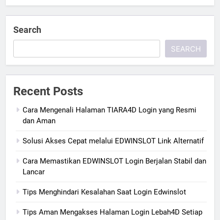
Search
SEARCH
Recent Posts
Cara Mengenali Halaman TIARA4D Login yang Resmi
dan Aman
Solusi Akses Cepat melalui EDWINSLOT Link Alternatif
Cara Memastikan EDWINSLOT Login Berjalan Stabil dan
Lancar
Tips Menghindari Kesalahan Saat Login Edwinslot
Tips Aman Mengakses Halaman Login Lebah4D Setiap