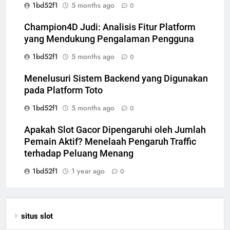
1bd52f1
5 months ago
0
Champion4D Judi: Analisis Fitur Platform
yang Mendukung Pengalaman Pengguna
1bd52f1
5 months ago
0
Menelusuri Sistem Backend yang Digunakan
pada Platform Toto
1bd52f1
5 months ago
0
Apakah Slot Gacor Dipengaruhi oleh Jumlah
Pemain Aktif? Menelaah Pengaruh Traffic
terhadap Peluang Menang
1bd52f1
1 year ago
0
situs slot