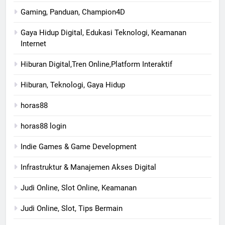
Gaming, Panduan, Champion4D
Gaya Hidup Digital, Edukasi Teknologi, Keamanan
Internet
Hiburan Digital,Tren Online,Platform Interaktif
Hiburan, Teknologi, Gaya Hidup
horas88
horas88 login
Indie Games & Game Development
Infrastruktur & Manajemen Akses Digital
Judi Online, Slot Online, Keamanan
Judi Online, Slot, Tips Bermain