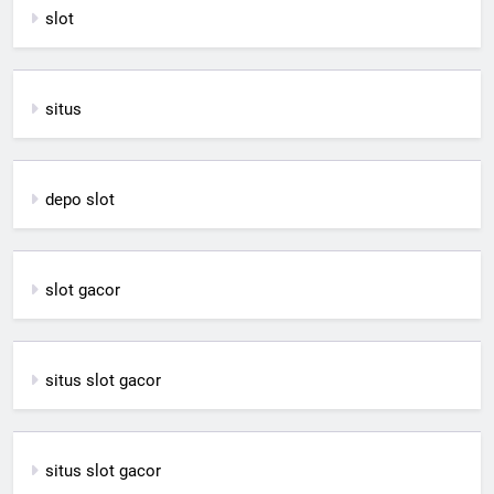
slot
situs
depo slot
slot gacor
situs slot gacor
situs slot gacor