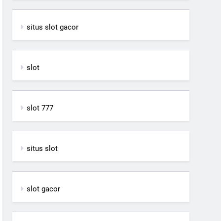
situs slot gacor
slot
slot 777
situs slot
slot gacor