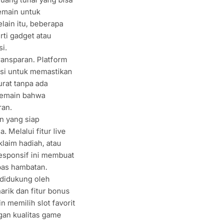
pemain untuk
lain itu, beberapa
ti gadget atau
i.
ransparan. Platform
asi untuk memastikan
rat tanpa ada
 pemain bahwa
ran.
n yang siap
 Melalui fitur live
laim hadiah, atau
esponsif ini membuat
bas hambatan.
a didukung oleh
arik dan fitur bonus
n memilih slot favorit
gan kualitas game