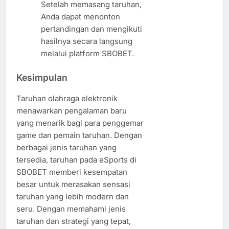
Setelah memasang taruhan,
Anda dapat menonton
pertandingan dan mengikuti
hasilnya secara langsung
melalui platform SBOBET.
Kesimpulan
Taruhan olahraga elektronik
menawarkan pengalaman baru
yang menarik bagi para penggemar
game dan pemain taruhan. Dengan
berbagai jenis taruhan yang
tersedia, taruhan pada eSports di
SBOBET memberi kesempatan
besar untuk merasakan sensasi
taruhan yang lebih modern dan
seru. Dengan memahami jenis
taruhan dan strategi yang tepat,