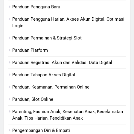
Panduan Pengguna Baru
Panduan Pengguna Harian, Akses Akun Digital, Optimasi
Login
Panduan Permainan & Strategi Slot
Panduan Platform
Panduan Registrasi Akun dan Validasi Data Digital
Panduan Tahapan Akses Digital
Panduan, Keamanan, Permainan Online
Panduan, Slot Online
Parenting, Fashion Anak, Kesehatan Anak, Keselamatan
Anak, Tips Harian, Pendidikan Anak
Pengembangan Diri & Empati