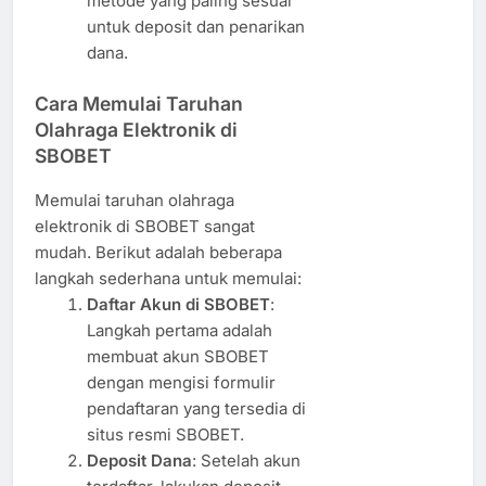
metode yang paling sesuai
untuk deposit dan penarikan
dana.
Cara Memulai Taruhan
Olahraga Elektronik di
SBOBET
Memulai taruhan olahraga
elektronik di SBOBET sangat
mudah. Berikut adalah beberapa
langkah sederhana untuk memulai:
Daftar Akun di SBOBET
:
Langkah pertama adalah
membuat akun SBOBET
dengan mengisi formulir
pendaftaran yang tersedia di
situs resmi SBOBET.
Deposit Dana
: Setelah akun