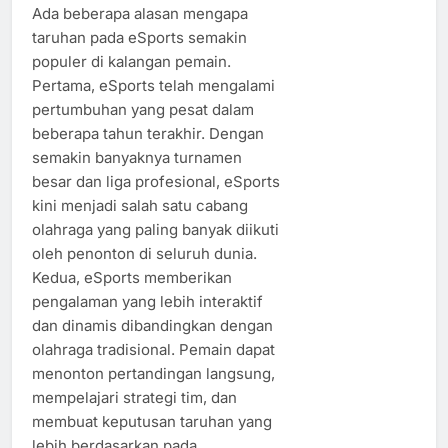
Ada beberapa alasan mengapa
taruhan pada eSports semakin
populer di kalangan pemain.
Pertama, eSports telah mengalami
pertumbuhan yang pesat dalam
beberapa tahun terakhir. Dengan
semakin banyaknya turnamen
besar dan liga profesional, eSports
kini menjadi salah satu cabang
olahraga yang paling banyak diikuti
oleh penonton di seluruh dunia.
Kedua, eSports memberikan
pengalaman yang lebih interaktif
dan dinamis dibandingkan dengan
olahraga tradisional. Pemain dapat
menonton pertandingan langsung,
mempelajari strategi tim, dan
membuat keputusan taruhan yang
lebih berdasarkan pada