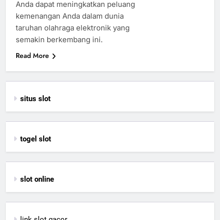
Anda dapat meningkatkan peluang
kemenangan Anda dalam dunia
taruhan olahraga elektronik yang
semakin berkembang ini.
Read More
situs slot
togel slot
slot online
link slot gacor