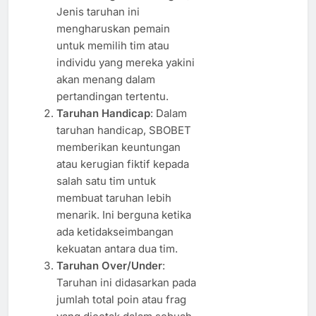
Jenis taruhan ini
mengharuskan pemain
untuk memilih tim atau
individu yang mereka yakini
akan menang dalam
pertandingan tertentu.
Taruhan Handicap
: Dalam
taruhan handicap, SBOBET
memberikan keuntungan
atau kerugian fiktif kepada
salah satu tim untuk
membuat taruhan lebih
menarik. Ini berguna ketika
ada ketidakseimbangan
kekuatan antara dua tim.
Taruhan Over/Under
:
Taruhan ini didasarkan pada
jumlah total poin atau frag