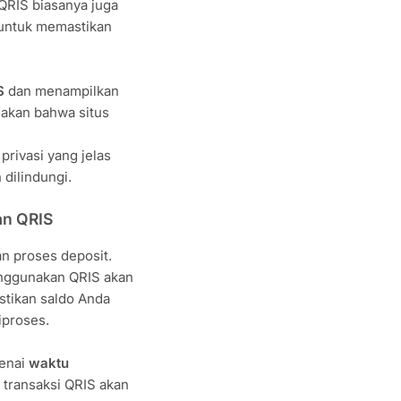
QRIS biasanya juga
 untuk memastikan
S
dan menampilkan
akan bahwa situs
privasi yang jelas
dilindungi.
an QRIS
n proses deposit.
enggunakan QRIS akan
stikan saldo Anda
iproses.
genai
waktu
transaksi QRIS akan