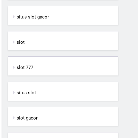
situs slot gacor
slot
slot 777
situs slot
slot gacor