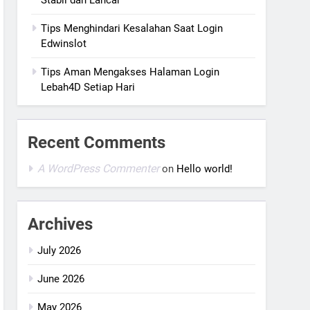
Stabil dan Lancar
Tips Menghindari Kesalahan Saat Login
Edwinslot
Tips Aman Mengakses Halaman Login
Lebah4D Setiap Hari
Recent Comments
A WordPress Commenter
on
Hello world!
Archives
July 2026
June 2026
May 2026