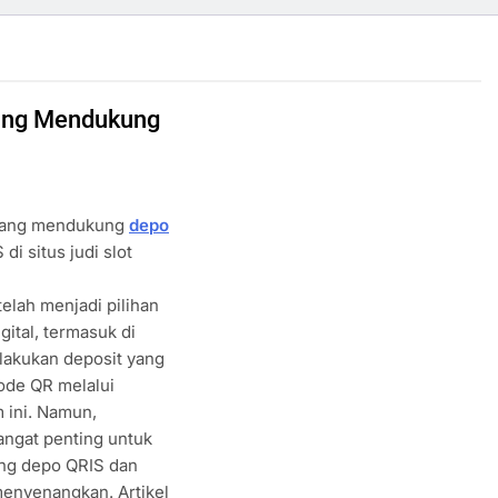
yang Mendukung
 yang mendukung
depo
i situs judi slot
elah menjadi pilihan
gital, termasuk di
elakukan deposit yang
ode QR melalui
 ini. Namun,
ngat penting untuk
g depo QRIS dan
enyenangkan. Artikel