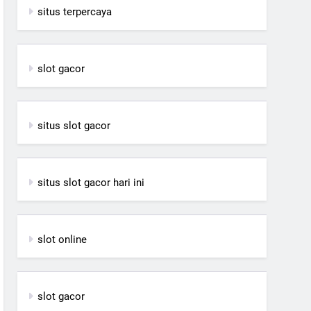
situs terpercaya
slot gacor
situs slot gacor
situs slot gacor hari ini
slot online
slot gacor