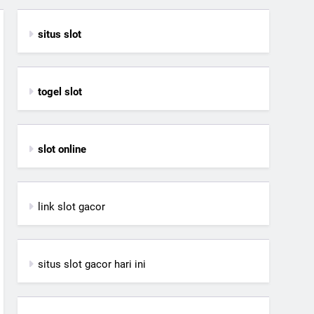
situs slot
togel slot
slot online
link slot gacor
situs slot gacor hari ini