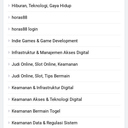
Hiburan, Teknologi, Gaya Hidup
horas88
horas88 login
Indie Games & Game Development
Infrastruktur & Manajemen Akses Digital
Judi Online, Slot Online, Keamanan
Judi Online, Slot, Tips Bermain
Keamanan & Infrastruktur Digital
Keamanan Akses & Teknologi Digital
Keamanan Bermain Togel
Keamanan Data & Regulasi Sistem