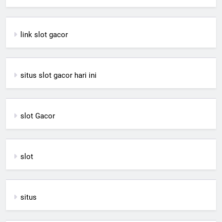
link slot gacor
situs slot gacor hari ini
slot Gacor
slot
situs