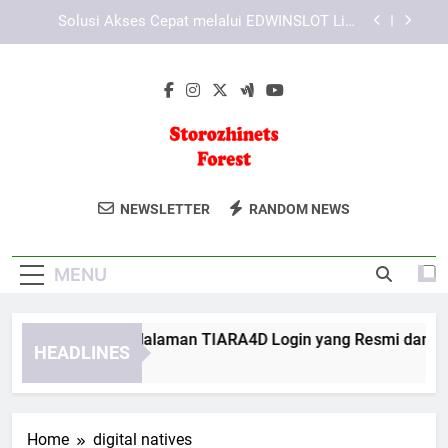
Skip
Cara Memastikan EDWINSLOT Login Berjalan
to
Stabil dan Lancar
content
Tips Menghindari Kesalahan Saat Login Edwinslot
Cara Mengenali Halaman TIARA4D Login yang
Resmi dan Aman
Solusi Akses Cepat melalui EDWINSLOT Link
Alternatif
Storozhinets
Jelajahi Keindahan Alam Di Storozhinets
Cara Memastikan EDWINSLOT Login Berjalan
NEWSLETTER
RANDOM NEWS
Stabil dan Lancar
Forest
Forest. Destinasi Ekowisata Yang
Tips Menghindari Kesalahan Saat Login Edwinslot
Sempurna Untuk Pecinta Alam.
MENU
Cara Mengenali Halaman TIARA4D Login yang Resmi dan Ama
HEADLINES
 Weeks Ago
Home
digital natives