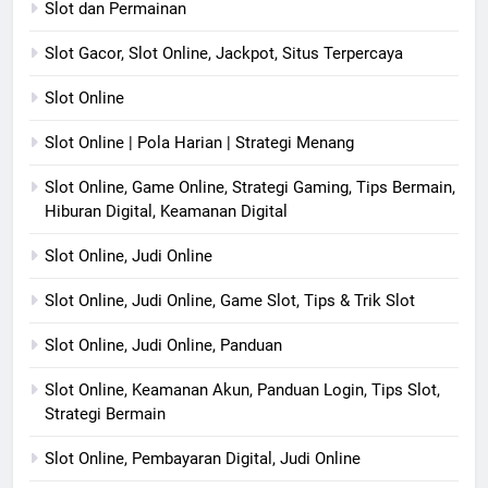
Slot dan Permainan
Slot Gacor, Slot Online, Jackpot, Situs Terpercaya
Slot Online
Slot Online | Pola Harian | Strategi Menang
Slot Online, Game Online, Strategi Gaming, Tips Bermain,
Hiburan Digital, Keamanan Digital
Slot Online, Judi Online
Slot Online, Judi Online, Game Slot, Tips & Trik Slot
Slot Online, Judi Online, Panduan
Slot Online, Keamanan Akun, Panduan Login, Tips Slot,
Strategi Bermain
Slot Online, Pembayaran Digital, Judi Online