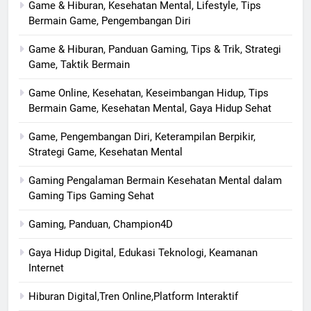
Game & Hiburan, Kesehatan Mental, Lifestyle, Tips
Bermain Game, Pengembangan Diri
Game & Hiburan, Panduan Gaming, Tips & Trik, Strategi
Game, Taktik Bermain
Game Online, Kesehatan, Keseimbangan Hidup, Tips
Bermain Game, Kesehatan Mental, Gaya Hidup Sehat
Game, Pengembangan Diri, Keterampilan Berpikir,
Strategi Game, Kesehatan Mental
Gaming Pengalaman Bermain Kesehatan Mental dalam
Gaming Tips Gaming Sehat
Gaming, Panduan, Champion4D
Gaya Hidup Digital, Edukasi Teknologi, Keamanan
Internet
Hiburan Digital,Tren Online,Platform Interaktif