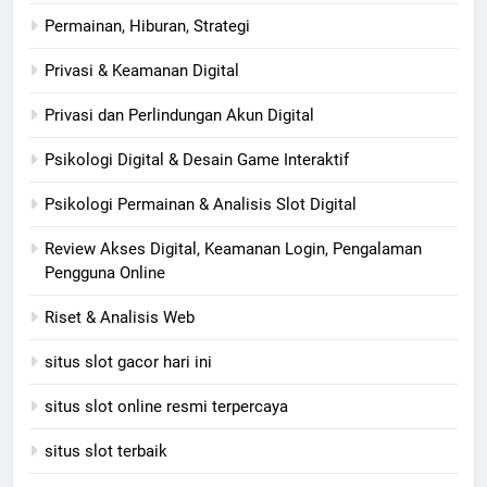
Permainan, Hiburan, Strategi
Privasi & Keamanan Digital
Privasi dan Perlindungan Akun Digital
Psikologi Digital & Desain Game Interaktif
Psikologi Permainan & Analisis Slot Digital
Review Akses Digital, Keamanan Login, Pengalaman
Pengguna Online
Riset & Analisis Web
situs slot gacor hari ini
situs slot online resmi terpercaya
situs slot terbaik