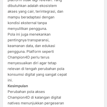
dibutuhkan adalah ekosistem
akses yang cair, terintegrasi, dan
mampu beradaptasi dengan
kondisi eksternal tanpa
menyulitkan pengguna.
Pola ini juga menekankan
pentingnya transparansi,
keamanan data, dan edukasi
pengguna. Platform seperti
Champion4D perlu terus
menyesuaikan diri agar tetap
relevan di tengah perubahan pola
konsumsi digital yang sangat cepat
ini.
Kesimpulan
Perubahan pola akses
Champion4D di kalangan digital
natives menunjukkan pergeseran