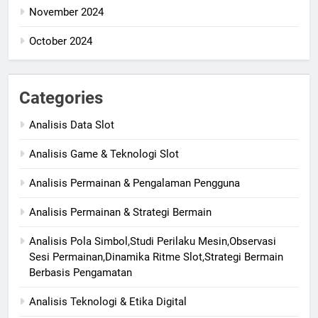
November 2024
October 2024
Categories
Analisis Data Slot
Analisis Game & Teknologi Slot
Analisis Permainan & Pengalaman Pengguna
Analisis Permainan & Strategi Bermain
Analisis Pola Simbol,Studi Perilaku Mesin,Observasi
Sesi Permainan,Dinamika Ritme Slot,Strategi Bermain
Berbasis Pengamatan
Analisis Teknologi & Etika Digital