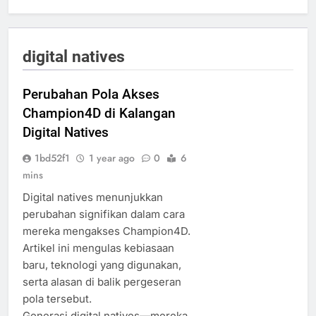
digital natives
Perubahan Pola Akses
Champion4D di Kalangan
Digital Natives
1bd52f1
1 year ago
0
6
mins
Digital natives menunjukkan
perubahan signifikan dalam cara
mereka mengakses Champion4D.
Artikel ini mengulas kebiasaan
baru, teknologi yang digunakan,
serta alasan di balik pergeseran
pola tersebut.
Generasi digital natives—mereka