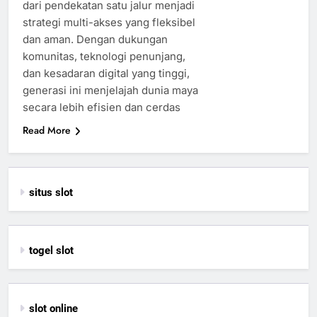
dari pendekatan satu jalur menjadi
strategi multi-akses yang fleksibel
dan aman. Dengan dukungan
komunitas, teknologi penunjang,
dan kesadaran digital yang tinggi,
generasi ini menjelajah dunia maya
secara lebih efisien dan cerdas
Read More
situs slot
togel slot
slot online