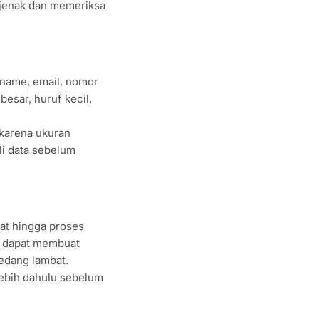
ejenak dan memeriksa
rname, email, nomor
besar, huruf kecil,
 karena ukuran
li data sebelum
at hingga proses
a dapat membuat
sedang lambat.
lebih dahulu sebelum