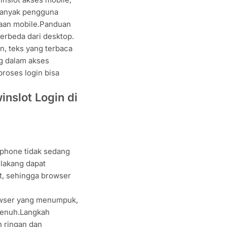
banyak pengguna
aan mobile.Panduan
berbeda dari desktop.
n, teks yang terbaca
ng dalam akses
proses login bisa
nslot Login di
phone tidak sedang
elakang dapat
t, sehingga browser
rowser yang menumpuk,
 penuh.Langkah
h ringan dan