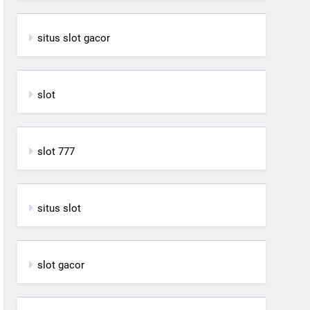
situs slot gacor
slot
slot 777
situs slot
slot gacor