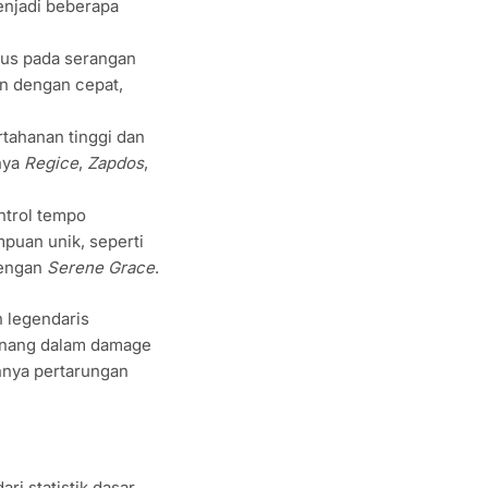
enjadi beberapa
us pada serangan
n dengan cepat,
tahanan tinggi dan
nya
Regice
,
Zapdos
,
trol tempo
puan unik, seperti
engan
Serene Grace
.
 legendaris
enang dalam damage
annya pertarungan
ri statistik dasar