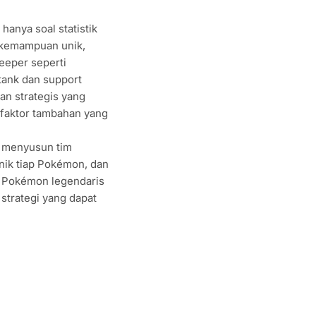
anya soal statistik
, kemampuan unik,
eeper seperti
ank dan support
n strategis yang
i faktor tambahan yang
 menyusun tim
nik tiap Pokémon, dan
. Pokémon legendaris
 strategi yang dapat