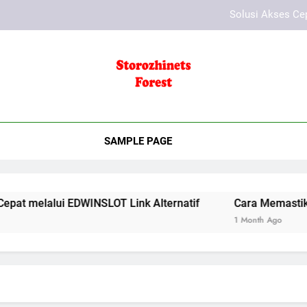
Solusi Akses Ce
Cara Memastikan EDWINS
Tips Mengh
rozhinets Forest
Cara Mengenali Halaman
eindahan Alam Di Storozhinets Forest. Destinasi Ekowisata Ya
Solusi Akses Ce
SAMPLE PAGE
Cara Memastikan EDWINS
Tips Mengh
lalui EDWINSLOT Link Alternatif
Cara Memastikan EDWIN
1 Month Ago