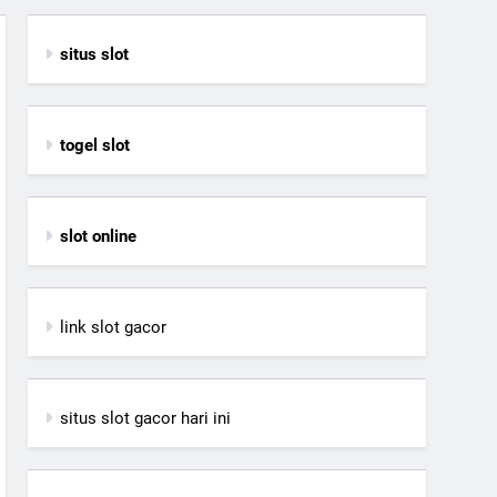
situs slot
togel slot
slot online
link slot gacor
situs slot gacor hari ini