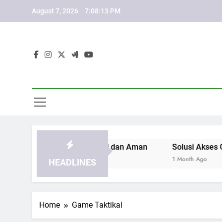
Skip
August 7, 2026
7:08:14 PM
to
content
Sto
Jelajahi K
A4D Login yang Resmi dan Aman
Solusi Akses Cepat me
1 Month Ago
HEADLINES
Home
Game Taktikal