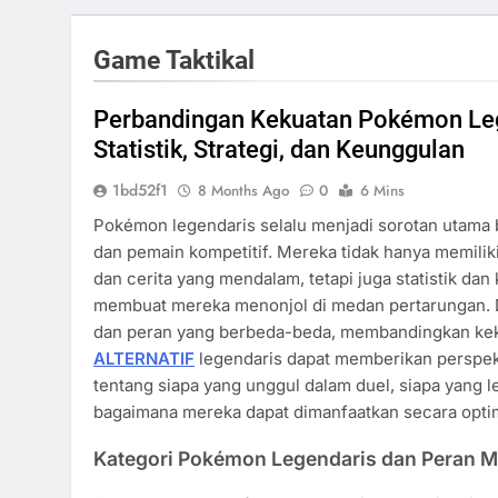
Game Taktikal
Perbandingan Kekuatan Pokémon Leg
Statistik, Strategi, dan Keunggulan
1bd52f1
8 Months Ago
0
6 Mins
Pokémon legendaris selalu menjadi sorotan utama
dan pemain kompetitif. Mereka tidak hanya memiliki
dan cerita yang mendalam, tetapi juga statistik d
membuat mereka menonjol di medan pertarungan. D
dan peran yang berbeda-beda, membandingkan ke
ALTERNATIF
legendaris dapat memberikan perspekti
tentang siapa yang unggul dalam duel, siapa yang le
bagaimana mereka dapat dimanfaatkan secara opti
Kategori Pokémon Legendaris dan Peran 