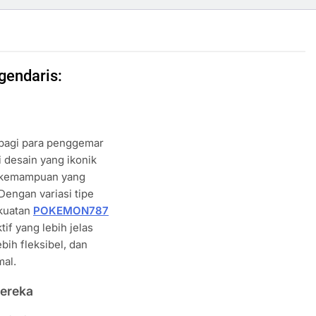
endaris:
 bagi para penggemar
 desain yang ikonik
an kemampuan yang
engan variasi tipe
kuatan
POKEMON787
f yang lebih jelas
bih fleksibel, dan
mal.
Mereka