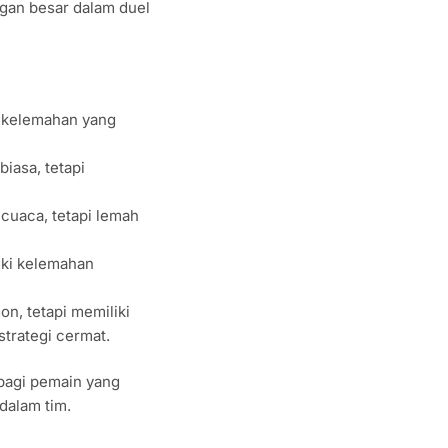
ngan besar dalam duel
n kelemahan yang
iasa, tetapi
uaca, tetapi lemah
liki kelemahan
on, tetapi memiliki
trategi cermat.
bagi pemain yang
dalam tim.