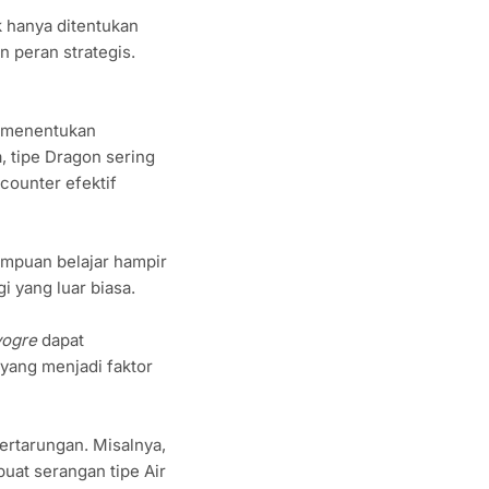
k hanya ditentukan
an peran strategis.
g menentukan
 tipe Dragon sering
counter efektif
mpuan belajar hampir
i yang luar biasa.
yogre
dapat
yang menjadi faktor
ertarungan. Misalnya,
at serangan tipe Air