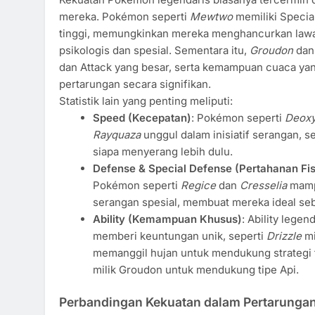
mereka. Pokémon seperti
Mewtwo
memiliki Specia
tinggi, memungkinkan mereka menghancurkan lawa
psikologis dan spesial. Sementara itu,
Groudon
da
dan Attack yang besar, serta kemampuan cuaca y
pertarungan secara signifikan.
Statistik lain yang penting meliputi:
Speed (Kecepatan)
: Pokémon seperti
Deoxy
Rayquaza
unggul dalam inisiatif serangan, s
siapa menyerang lebih dulu.
Defense & Special Defense (Pertahanan Fis
Pokémon seperti
Regice
dan
Cresselia
mamp
serangan spesial, membuat mereka ideal seb
Ability (Kemampuan Khusus)
: Ability legend
memberi keuntungan unik, seperti
Drizzle
mi
memanggil hujan untuk mendukung strategi t
milik Groudon untuk mendukung tipe Api.
Perbandingan Kekuatan dalam Pertarungan