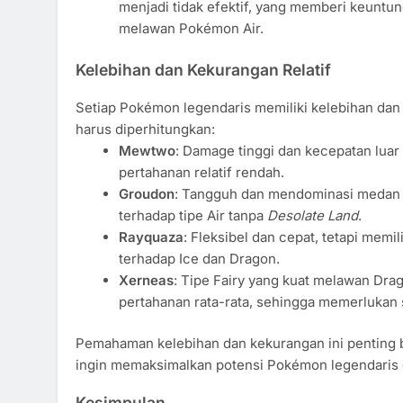
menjadi tidak efektif, yang memberi keuntu
melawan Pokémon Air.
Kelebihan dan Kekurangan Relatif
Setiap Pokémon legendaris memiliki kelebihan da
harus diperhitungkan:
Mewtwo
: Damage tinggi dan kecepatan luar b
pertahanan relatif rendah.
Groudon
: Tangguh dan mendominasi medan c
terhadap tipe Air tanpa
Desolate Land
.
Rayquaza
: Fleksibel dan cepat, tetapi memi
terhadap Ice dan Dragon.
Xerneas
: Tipe Fairy yang kuat melawan Drag
pertahanan rata-rata, sehingga memerlukan s
Pemahaman kelebihan dan kekurangan ini penting 
ingin memaksimalkan potensi Pokémon legendaris 
Kesimpulan