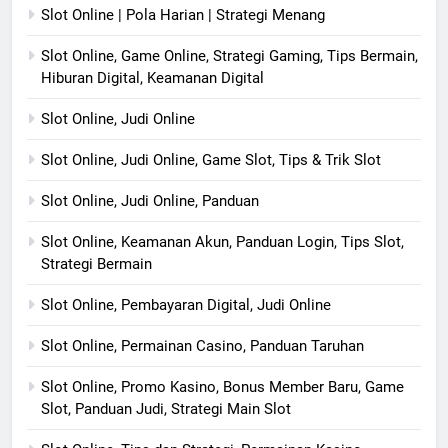
Slot Online | Pola Harian | Strategi Menang
Slot Online, Game Online, Strategi Gaming, Tips Bermain,
Hiburan Digital, Keamanan Digital
Slot Online, Judi Online
Slot Online, Judi Online, Game Slot, Tips & Trik Slot
Slot Online, Judi Online, Panduan
Slot Online, Keamanan Akun, Panduan Login, Tips Slot,
Strategi Bermain
Slot Online, Pembayaran Digital, Judi Online
Slot Online, Permainan Casino, Panduan Taruhan
Slot Online, Promo Kasino, Bonus Member Baru, Game
Slot, Panduan Judi, Strategi Main Slot