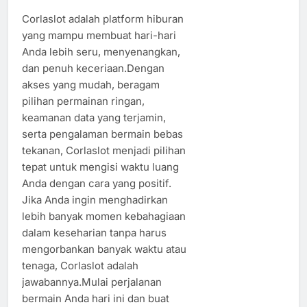
Corlaslot adalah platform hiburan
yang mampu membuat hari-hari
Anda lebih seru, menyenangkan,
dan penuh keceriaan.Dengan
akses yang mudah, beragam
pilihan permainan ringan,
keamanan data yang terjamin,
serta pengalaman bermain bebas
tekanan, Corlaslot menjadi pilihan
tepat untuk mengisi waktu luang
Anda dengan cara yang positif.
Jika Anda ingin menghadirkan
lebih banyak momen kebahagiaan
dalam keseharian tanpa harus
mengorbankan banyak waktu atau
tenaga, Corlaslot adalah
jawabannya.Mulai perjalanan
bermain Anda hari ini dan buat