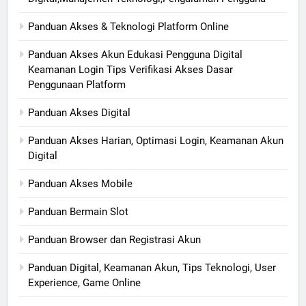
Panduan Akses & Teknologi Platform Online
Panduan Akses Akun Edukasi Pengguna Digital
Keamanan Login Tips Verifikasi Akses Dasar
Penggunaan Platform
Panduan Akses Digital
Panduan Akses Harian, Optimasi Login, Keamanan Akun
Digital
Panduan Akses Mobile
Panduan Bermain Slot
Panduan Browser dan Registrasi Akun
Panduan Digital, Keamanan Akun, Tips Teknologi, User
Experience, Game Online