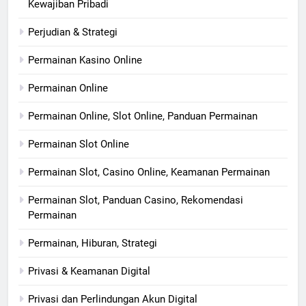
Kewajiban Pribadi
Perjudian & Strategi
Permainan Kasino Online
Permainan Online
Permainan Online, Slot Online, Panduan Permainan
Permainan Slot Online
Permainan Slot, Casino Online, Keamanan Permainan
Permainan Slot, Panduan Casino, Rekomendasi
Permainan
Permainan, Hiburan, Strategi
Privasi & Keamanan Digital
Privasi dan Perlindungan Akun Digital