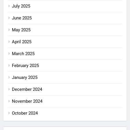
July 2025
June 2025
May 2025
April 2025
March 2025
February 2025
January 2025
December 2024
November 2024
October 2024