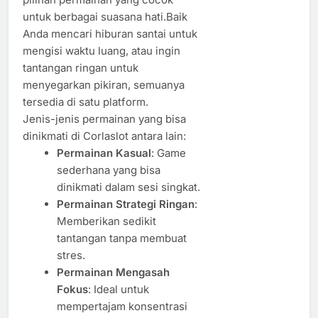
untuk berbagai suasana hati.Baik
Anda mencari hiburan santai untuk
mengisi waktu luang, atau ingin
tantangan ringan untuk
menyegarkan pikiran, semuanya
tersedia di satu platform.
Jenis-jenis permainan yang bisa
dinikmati di Corlaslot antara lain:
Permainan Kasual
: Game
sederhana yang bisa
dinikmati dalam sesi singkat.
Permainan Strategi Ringan
:
Memberikan sedikit
tantangan tanpa membuat
stres.
Permainan Mengasah
Fokus
: Ideal untuk
mempertajam konsentrasi