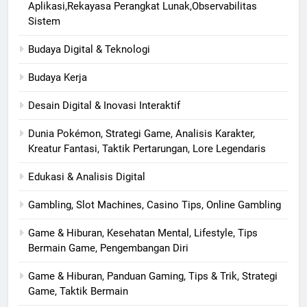
Aplikasi,Rekayasa Perangkat Lunak,Observabilitas
Sistem
Budaya Digital & Teknologi
Budaya Kerja
Desain Digital & Inovasi Interaktif
Dunia Pokémon, Strategi Game, Analisis Karakter,
Kreatur Fantasi, Taktik Pertarungan, Lore Legendaris
Edukasi & Analisis Digital
Gambling, Slot Machines, Casino Tips, Online Gambling
Game & Hiburan, Kesehatan Mental, Lifestyle, Tips
Bermain Game, Pengembangan Diri
Game & Hiburan, Panduan Gaming, Tips & Trik, Strategi
Game, Taktik Bermain