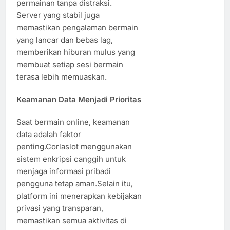
permainan tanpa distraksi.
Server yang stabil juga
memastikan pengalaman bermain
yang lancar dan bebas lag,
memberikan hiburan mulus yang
membuat setiap sesi bermain
terasa lebih memuaskan.
Keamanan Data Menjadi Prioritas
Saat bermain online, keamanan
data adalah faktor
penting.Corlaslot menggunakan
sistem enkripsi canggih untuk
menjaga informasi pribadi
pengguna tetap aman.Selain itu,
platform ini menerapkan kebijakan
privasi yang transparan,
memastikan semua aktivitas di