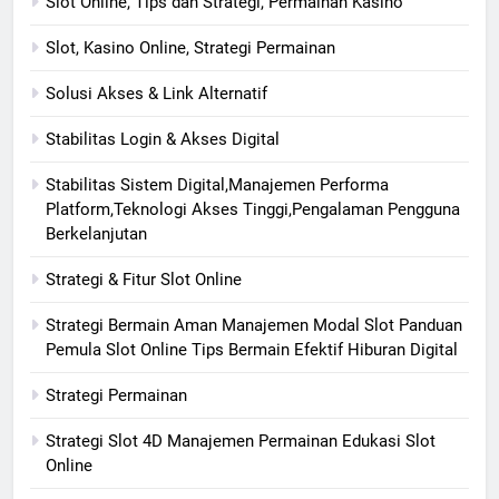
Slot Online, Tips dan Strategi, Permainan Kasino
Slot, Kasino Online, Strategi Permainan
Solusi Akses & Link Alternatif
Stabilitas Login & Akses Digital
Stabilitas Sistem Digital,Manajemen Performa
Platform,Teknologi Akses Tinggi,Pengalaman Pengguna
Berkelanjutan
Strategi & Fitur Slot Online
Strategi Bermain Aman Manajemen Modal Slot Panduan
Pemula Slot Online Tips Bermain Efektif Hiburan Digital
Strategi Permainan
Strategi Slot 4D Manajemen Permainan Edukasi Slot
Online