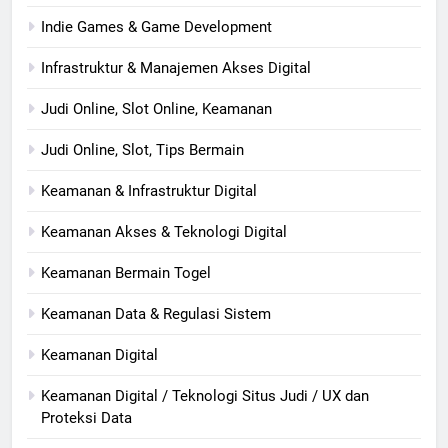
Indie Games & Game Development
Infrastruktur & Manajemen Akses Digital
Judi Online, Slot Online, Keamanan
Judi Online, Slot, Tips Bermain
Keamanan & Infrastruktur Digital
Keamanan Akses & Teknologi Digital
Keamanan Bermain Togel
Keamanan Data & Regulasi Sistem
Keamanan Digital
Keamanan Digital / Teknologi Situs Judi / UX dan
Proteksi Data