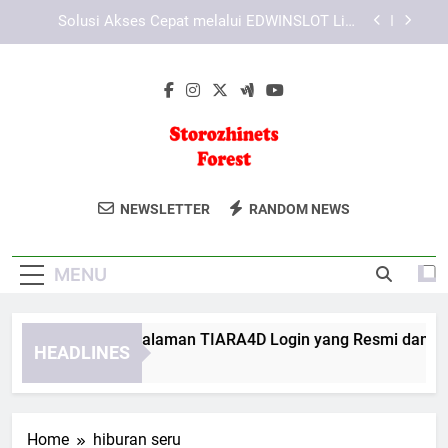
Skip
Cara Memastikan EDWINSLOT Login Berjalan
to
Stabil dan Lancar
content
Tips Menghindari Kesalahan Saat Login Edwinslot
Cara Mengenali Halaman TIARA4D Login yang
Resmi dan Aman
Solusi Akses Cepat melalui EDWINSLOT Link
Alternatif
Storozhinets
Jelajahi Keindahan Alam Di Storozhinets
Cara Memastikan EDWINSLOT Login Berjalan
NEWSLETTER
RANDOM NEWS
Stabil dan Lancar
Forest
Forest. Destinasi Ekowisata Yang
Tips Menghindari Kesalahan Saat Login Edwinslot
Sempurna Untuk Pecinta Alam.
MENU
ra Mengenali Halaman TIARA4D Login yang Resmi dan Aman
HEADLINES
Weeks Ago
Home
hiburan seru