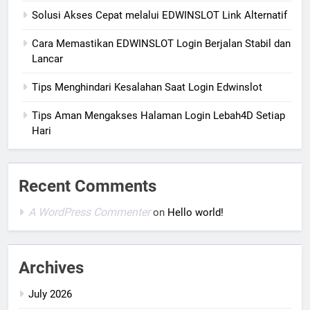
Solusi Akses Cepat melalui EDWINSLOT Link Alternatif
Cara Memastikan EDWINSLOT Login Berjalan Stabil dan
Lancar
Tips Menghindari Kesalahan Saat Login Edwinslot
Tips Aman Mengakses Halaman Login Lebah4D Setiap
Hari
Recent Comments
A WordPress Commenter
on
Hello world!
Archives
July 2026