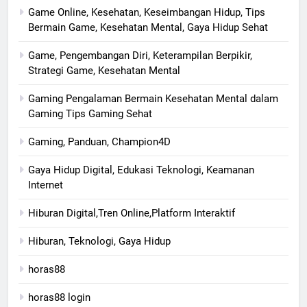
Game Online, Kesehatan, Keseimbangan Hidup, Tips
Bermain Game, Kesehatan Mental, Gaya Hidup Sehat
Game, Pengembangan Diri, Keterampilan Berpikir,
Strategi Game, Kesehatan Mental
Gaming Pengalaman Bermain Kesehatan Mental dalam
Gaming Tips Gaming Sehat
Gaming, Panduan, Champion4D
Gaya Hidup Digital, Edukasi Teknologi, Keamanan
Internet
Hiburan Digital,Tren Online,Platform Interaktif
Hiburan, Teknologi, Gaya Hidup
horas88
horas88 login